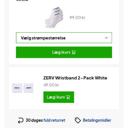
99,00
kr.
Læg i kurv
ZERV Wristband 2-Pack White
49,00
kr.
Læg i kurv
30 dages
fuld returret
Betalingsmidler