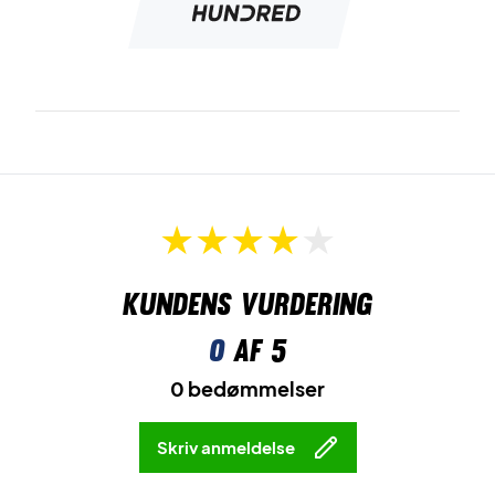
Kundens vurdering
0
af 5
0 bedømmelser
Skriv anmeldelse