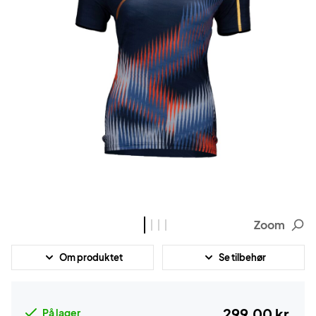
Zoom
Om produktet
Se tilbehør
299,00 kr.
På lager