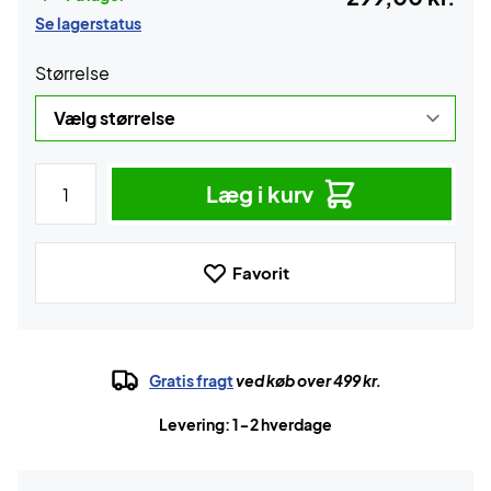
Se lagerstatus
Størrelse
Læg i kurv
Favorit
Gratis fragt
ved køb over 499 kr.
Levering: 1-2 hverdage