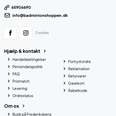
65906690
info@badmintonshoppen.dk
Cookies
Hjælp & kontakt
Handelsbetingelser
Fortryd ordre
Persondatapolitik
Reklamation
FAQ
Returvarer
Prismatch
Gavekort
Levering
Rabatkode
Ordrestatus
Om os
Butik på Frederiksberg