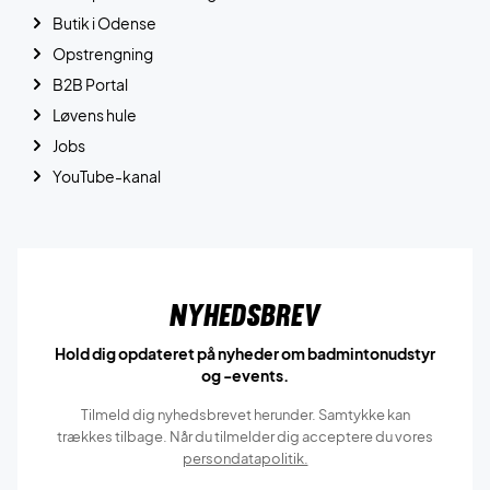
Butik i Odense
Opstrengning
B2B Portal
Løvens hule
Jobs
YouTube-kanal
Nyhedsbrev
Hold dig opdateret på nyheder om badmintonudstyr
og -events.
Tilmeld dig nyhedsbrevet herunder. Samtykke kan
trækkes tilbage. Når du tilmelder dig acceptere du vores
persondatapolitik.