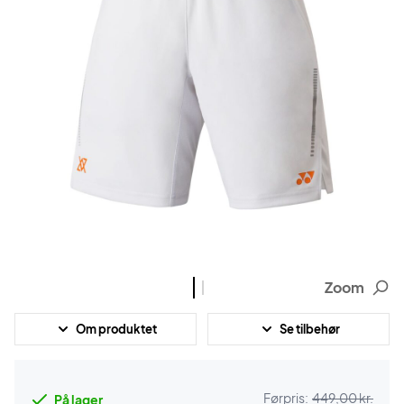
Zoom
Om produktet
Se tilbehør
Førpris:
449,00 kr.
På lager