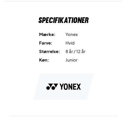
Farve: White
Materiale: 100% polyester
Specifikationer
Mærke:
Yonex
Farve:
Hvid
Størrelse:
8 år / 12 år
Køn:
Junior