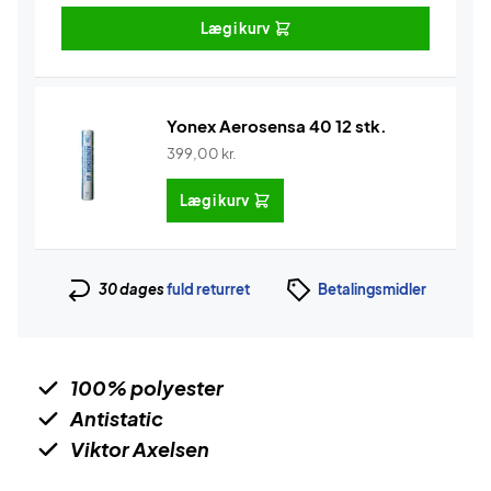
Læg i kurv
Yonex Aerosensa 40 12 stk.
399,00
kr.
Læg i kurv
30 dages
fuld returret
Betalingsmidler
100% polyester
Antistatic
Viktor Axelsen