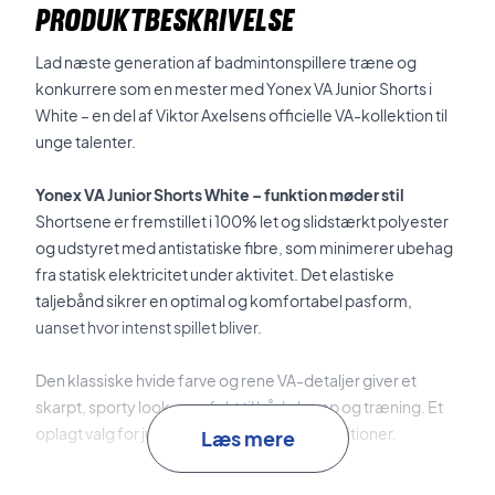
PRODUKTBESKRIVELSE
Lad næste generation af badmintonspillere træne og
konkurrere som en mester med Yonex VA Junior Shorts i
White – en del af Viktor Axelsens officielle VA-kollektion til
unge talenter.
Yonex VA Junior Shorts White – funktion møder stil
Shortsene er fremstillet i 100% let og slidstærkt polyester
og udstyret med antistatiske fibre, som minimerer ubehag
fra statisk elektricitet under aktivitet. Det elastiske
taljebånd sikrer en optimal og komfortabel pasform,
uanset hvor intenst spillet bliver.
Den klassiske hvide farve og rene VA-detaljer giver et
skarpt, sporty look – perfekt til både kamp og træning. Et
oplagt valg for juniorspillere med store ambitioner.
Læs mere
VA Junior Shorts – inspireret af Viktor Axelsen