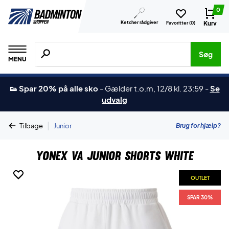
0
Ketcher rådgiver
Kurv
Favoritter (
0
)
Søg efter produkter, mærker etc.
Søg
MENU
👟 Spar 20% på alle sko
-
Gælder t.o.m, 12/8 kl. 23:59
-
Se
udvalg
|
Brug for hjælp?
Tilbage
Junior
Yonex VA Junior Shorts White
OUTLET
OUTLET
SPAR 30%
SPAR 30%