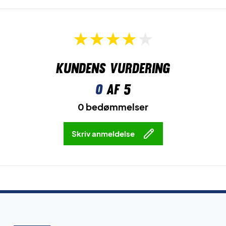
Kundens vurdering
0
af 5
0 bedømmelser
Skriv anmeldelse