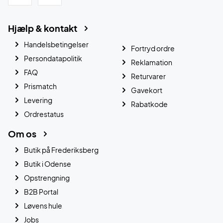
Hjælp & kontakt
Handelsbetingelser
Fortryd ordre
Persondatapolitik
Reklamation
FAQ
Returvarer
Prismatch
Gavekort
Levering
Rabatkode
Ordrestatus
Om os
Butik på Frederiksberg
Butik i Odense
Opstrengning
B2B Portal
Løvens hule
Jobs