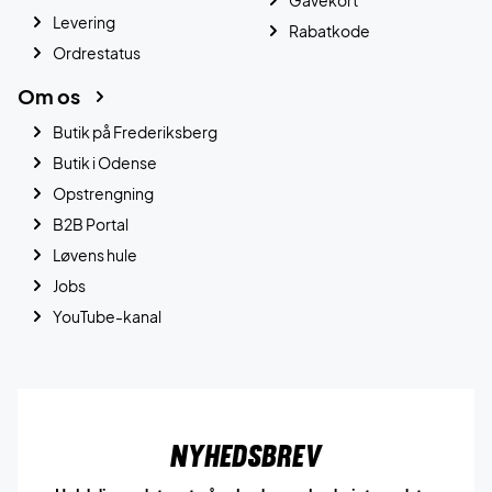
Gavekort
Levering
Rabatkode
Ordrestatus
Om os
Butik på Frederiksberg
Butik i Odense
Opstrengning
B2B Portal
Løvens hule
Jobs
YouTube-kanal
Nyhedsbrev