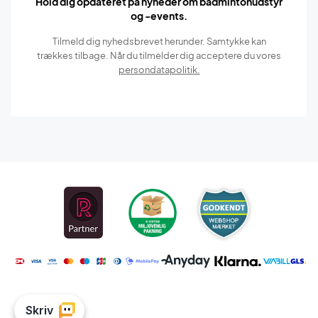
Hold dig opdateret på nyheder om badmintonudstyr
og -events.
Tilmeld dig nyhedsbrevet herunder. Samtykke kan
trækkes tilbage. Når du tilmelder dig acceptere du vores
persondatapolitik.