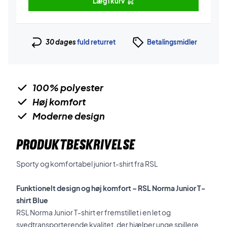
Læg i kurv
30 dages
fuld returret
Betalingsmidler
100% polyester
Høj komfort
Moderne design
PRODUKTBESKRIVELSE
Sporty og komfortabel junior t-shirt fra RSL
Funktionelt design og høj komfort – RSL Norma Junior T-
shirt Blue
RSL Norma Junior T-shirt er fremstillet i en let og
svedtransporterende kvalitet, der hjælper unge spillere