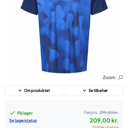
Zoom
Om produktet
Se tilbehør
Førpris:
299,00 kr.
På lager
209,00 kr.
Se lagerstatus
Sidste chance