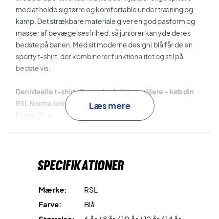
med at holde sig tørre og komfortable under træning og
kamp. Det strækbare materiale giver en god pasform og
masser af bevægelsesfrihed, så juniorer kan yde deres
bedste på banen. Med sit moderne design i blå får de en
sporty t-shirt, der kombinerer funktionalitet og stil på
bedste vis.
Den ideelle t-shirt til unge badmintonspillere – køb din
RSL Norma Junior t-shirt i dag!
Læs mere
Farve:
Blue
Materiale:
100% Polyester
Specifikationer
Mærke:
RSL
Farve:
Blå
Størrelse:
6 år / 8 år / 10 år / 12 år / 14 år