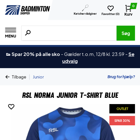
0
Ketcher rådgiver
Kurv
Favoritter (
0
)
Søg efter produkter, mærker etc.
Søg
MENU
👟 Spar 20% på alle sko
-
Gælder t.o.m, 12/8 kl. 23:59
-
Se
udvalg
|
Brug for hjælp?
Tilbage
Junior
RSL Norma Junior T-shirt Blue
OUTLET
SPAR 30%