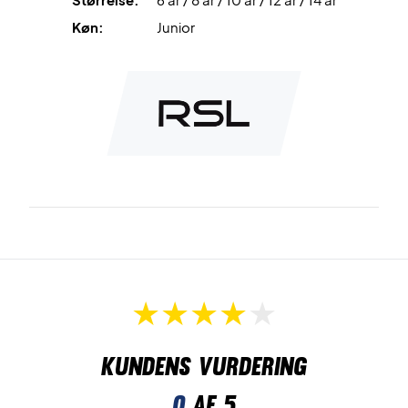
Køn:
Junior
Kundens vurdering
0
af 5