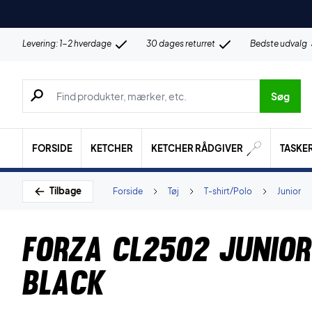
Levering: 1-2 hverdage
30 dages returret
Bedste udvalg
Søg efter produkter, mærker etc.
Søg
FORSIDE
KETCHER
KETCHER RÅDGIVER
TASKE
Tilbage
Forside
Tøj
T-shirt/Polo
Junior
Forza CL2502 Junior
Black