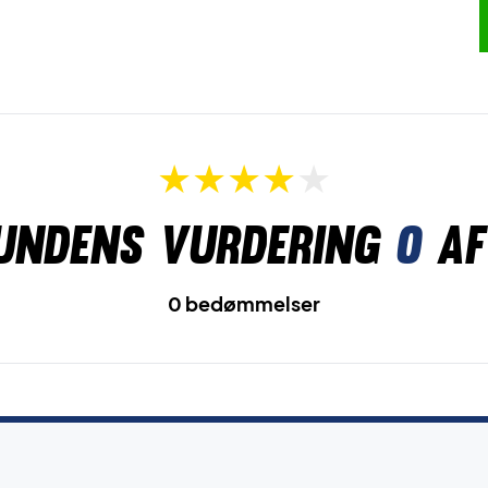
undens vurdering
0
af
0 bedømmelser