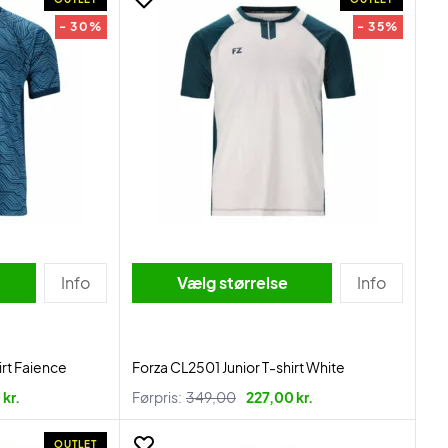
- 30%
- 35%
Info
Vælg størrelse
Info
irt Faience
Forza CL2501 Junior T-shirt White
kr.
Førpris:
349,00
227,00 kr.
OUTLET