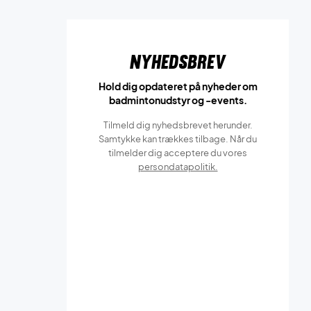
Nyhedsbrev
Hold dig opdateret på nyheder om
badmintonudstyr og -events.
Tilmeld dig nyhedsbrevet herunder.
Samtykke kan trækkes tilbage. Når du
tilmelder dig acceptere du vores
persondatapolitik.