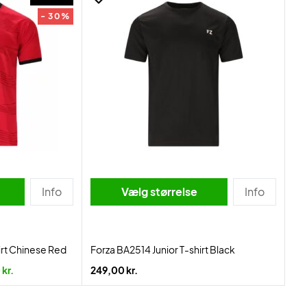
- 30%
Info
Vælg størrelse
Info
irt Chinese Red
Forza BA2514 Junior T-shirt Black
kr.
249,00 kr.