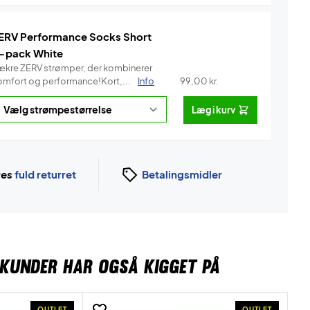
ERV Performance Socks Short
-pack White
ækre ZERV strømper, der kombinerer
omfort og performance!Kort,...
Info
99,00
kr.
Læg i kurv
ges
fuld returret
Betalingsmidler
KUNDER HAR OGSÅ KIGGET PÅ
OUTLET
OUTLET