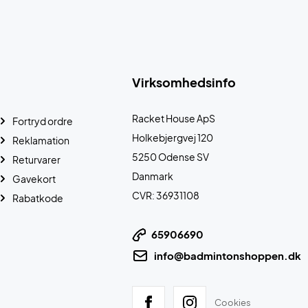
Virksomhedsinfo
Racket House ApS
Fortryd ordre
Holkebjergvej 120
Reklamation
5250 Odense SV
Returvarer
Danmark
Gavekort
CVR: 36931108
Rabatkode
65906690
info@badmintonshoppen.dk
Cookies