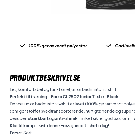
100% genanvendt polyester
God kvali
PRODUKTBESKRIVELSE
Let, komfortabel og funktionel junior badminton t-shirt!
Perfekt til træning – Forza CL2502 Junior T-shirt Black
Denne junior badminton t-shirt er lavet i 100% genanvendt pol
som gør stoffet svedtransporterende, hurtigtørrende og super be
desuden
strækbart
og
anti-shrink
, hvilket sikrer god pasform 
Klar til kamp – køb denne Forza junior t-shirt i dag!
Farve:
Sort