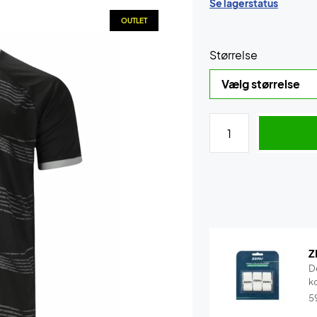
Se lagerstatus
OUTLET
Størrelse
Z
D
k
5