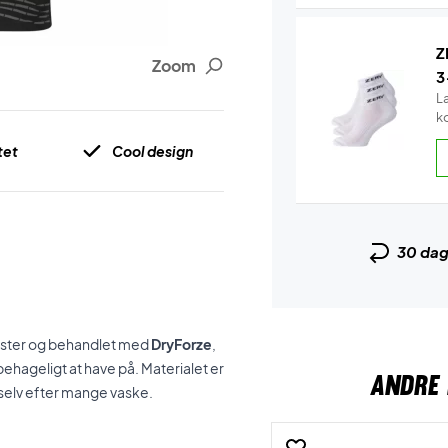
Z
Zoom
3
L
k
tet
Cool design
30 da
yester og behandlet med
DryForze
,
hageligt at have på. Materialet er
ANDRE 
– selv efter mange vaske.