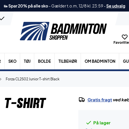
👟 Spar 20% på alle sko
-
Gælder t.o.m, 12/8 kl. 23:59
-
Se udvalg
Favoritter
R
SKO
TØJ
BOLDE
TILBEHØR
OM BADMINTON
GU
Forza CL2502 Junior T-shirt Black
 T-shirt
Gratis fragt
ved køb
På lager