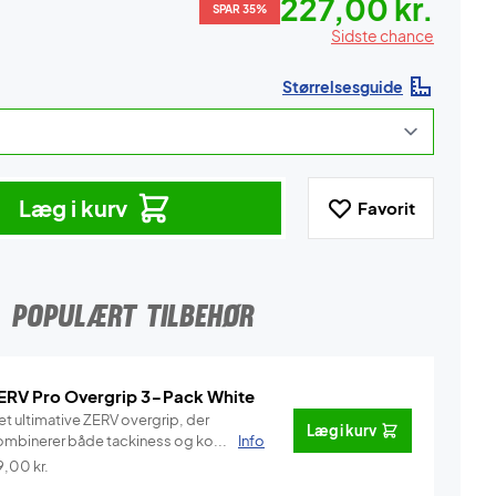
227,00 kr.
SPAR 35%
Sidste chance
Størrelsesguide
Læg i kurv
Favorit
POPULÆRT TILBEHØR
ERV Pro Overgrip 3-Pack White
et ultimative ZERV overgrip, der
Læg i kurv
ombinerer både tackiness og ko...
Info
9,00
kr.