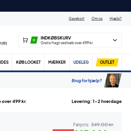
Gavekort
Om os
Hjælp?
INDKØBSKURV
0
Gratis fragt ved køb over 499 kr.
 (
0
)
IDES
KØB LOOKET
MÆRKER
UDELEG
OUTLET
Brug for hjælp?
 over 499 kr.
Levering: 1-2 hverdage
Førpris:
349,00 kr.