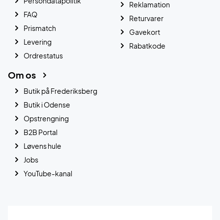
Persondatapolitik
Reklamation
FAQ
Returvarer
Prismatch
Gavekort
Levering
Rabatkode
Ordrestatus
Om os
Butik på Frederiksberg
Butik i Odense
Opstrengning
B2B Portal
Løvens hule
Jobs
YouTube-kanal