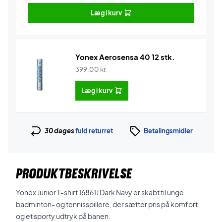
Læg i kurv
Yonex Aerosensa 40 12 stk.
399,00
kr.
Læg i kurv
30 dages
fuld returret
Betalingsmidler
PRODUKTBESKRIVELSE
Yonex Junior T-shirt 16861J Dark Navy er skabt til unge
badminton- og tennisspillere, der sætter pris på komfort
og et sporty udtryk på banen.