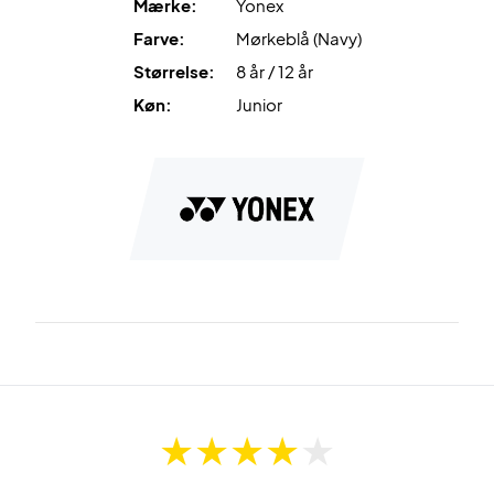
Mærke:
Yonex
Farve:
Mørkeblå (Navy)
Størrelse:
8 år / 12 år
Køn:
Junior