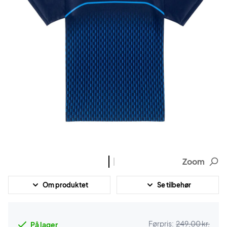
Zoom
Om produktet
Se tilbehør
Førpris:
249,00 kr.
På lager