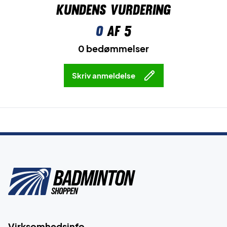
Kundens vurdering
0
af 5
0 bedømmelser
Skriv anmeldelse
Virksomhedsinfo