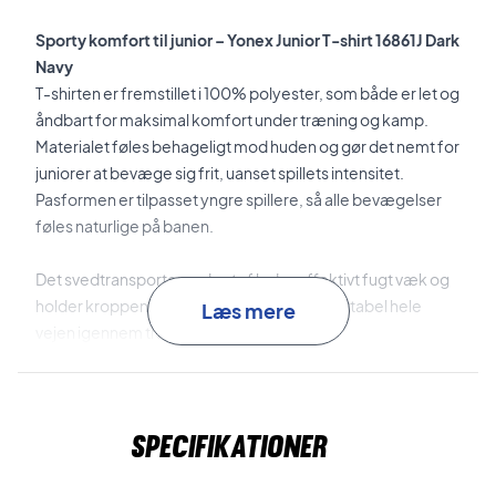
Sporty komfort til junior – Yonex Junior T-shirt 16861J Dark
Navy
T-shirten er fremstillet i 100% polyester, som både er let og
åndbart for maksimal komfort under træning og kamp.
Materialet føles behageligt mod huden og gør det nemt for
juniorer at bevæge sig frit, uanset spillets intensitet.
Pasformen er tilpasset yngre spillere, så alle bevægelser
føles naturlige på banen.
Det svedtransporterende stof leder effektivt fugt væk og
holder kroppen tør, så man forbliver komfortabel hele
Læs mere
vejen igennem træningen.
Køb Yonex Junior T-shirt 16861J Dark Navy til unge spillere
Farve:
Mørk navy.
Specifikationer