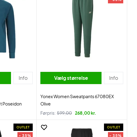
Info
Vælg størrelse
Info
Yonex Women Sweatpants 67080EX
et Poseidon
Olive
Førpris:
599,00
268,00 kr.
OUTLET
OUTLET
- 35%
- 35%