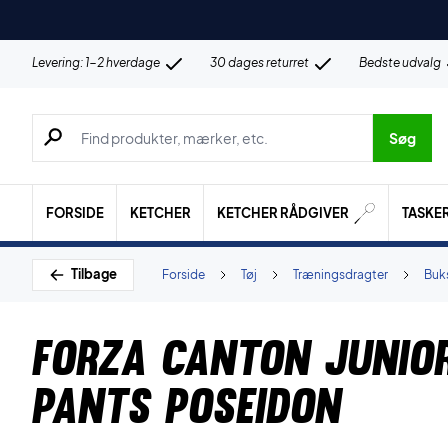
Levering: 1-2 hverdage
30 dages returret
Bedste udvalg
Søg efter produkter, mærker etc.
Søg
FORSIDE
KETCHER
KETCHER RÅDGIVER
TASKE
Tilbage
Forside
Tøj
Træningsdragter
Buk
Forza Canton Junio
Pants Poseidon