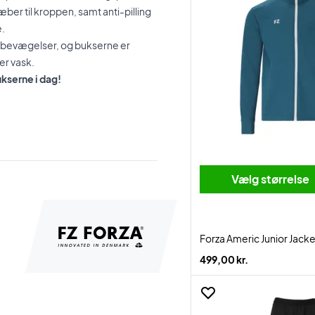
ber til kroppen, samt anti-pilling
e.
e bevægelser, og bukserne er
er vask.
kserne i dag!
Vælg størrelse
Forza Americ Junior Jack
499,00 kr.