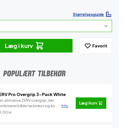
Størrelsesguide
Læg i kurv
Favorit
POPULÆRT TILBEHØR
ERV Pro Overgrip 3-Pack White
et ultimative ZERV overgrip, der
Læg i kurv
ombinerer både tackiness og ko...
Info
9,00
kr.