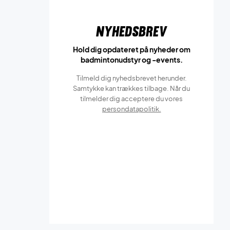
Nyhedsbrev
Hold dig opdateret på nyheder om
badmintonudstyr og -events.
Tilmeld dig nyhedsbrevet herunder.
Samtykke kan trækkes tilbage. Når du
tilmelder dig acceptere du vores
persondatapolitik.