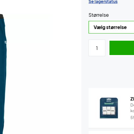
Se lagerstatus
Størrelse
Z
D
k
5