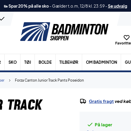
👟 Spar 20% på alle sko
-
Gælder t.o.m, 12/8 kl. 23:59
-
Se udvalg
Favoritter
R
SKO
TØJ
BOLDE
TILBEHØR
OM BADMINTON
GU
ser
Forza Canton Junior Track Pants Poseidon
r Track
Gratis fragt
ved køb
På lager