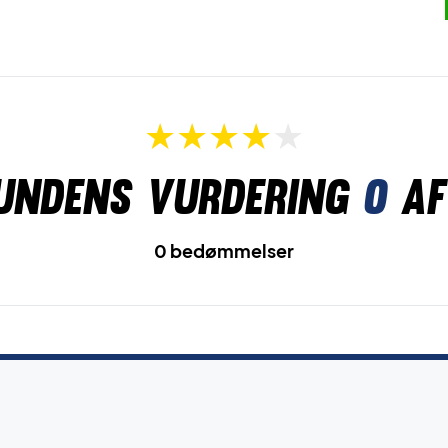
undens vurdering
0
af
0 bedømmelser