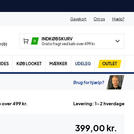
Gavekort
Om os
Hjælp?
INDKØBSKURV
0
Gratis fragt ved køb over 499 kr.
 (
0
)
IDES
KØB LOOKET
MÆRKER
UDELEG
OUTLET
Brug for hjælp?
 over 499 kr.
Levering: 1-2 hverdage
399,00 kr.