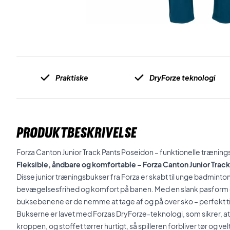
Praktiske
DryForze teknologi
PRODUKTBESKRIVELSE
Forza Canton Junior Track Pants Poseidon – funktionelle træning
Fleksible, åndbare og komfortable – Forza Canton Junior Trac
Disse junior træningsbukser fra Forza er skabt til unge badminto
bevægelsesfrihed og komfort på banen. Med en slank pasform o
buksebenene er de nemme at tage af og på over sko – perfekt t
Bukserne er lavet med Forzas DryForze-teknologi, som sikrer, at
kroppen, og stoffet tørrer hurtigt, så spilleren forbliver tør og v