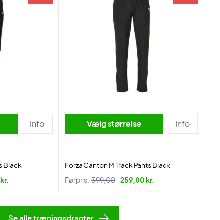
Info
Vælg størrelse
Info
s Black
Forza Canton M Track Pants Black
kr.
Førpris:
399,00
259,00 kr.
Se alle træningsdragter