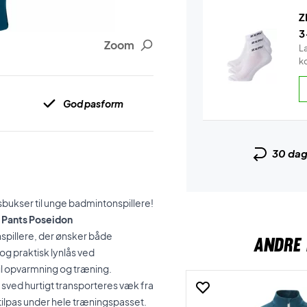
Z
3
Zoom
L
k
God pasform
30 da
sbukser til unge badmintonspillere!
k Pants Poseidon
nspillere, der ønsker både
ANDRE 
g praktisk lynlås ved
il opvarmning og træning.
 sved hurtigt transporteres væk fra
eltilpas under hele træningspasset.