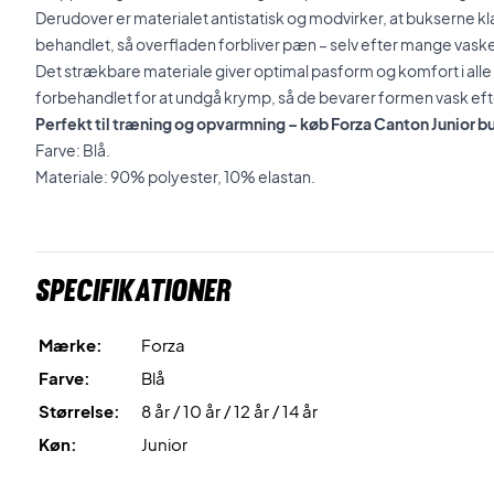
Derudover er materialet antistatisk og modvirker, at bukserne klæ
behandlet, så overfladen forbliver pæn – selv efter mange vask
Det strækbare materiale giver optimal pasform og komfort i all
forbehandlet for at undgå krymp, så de bevarer formen vask eft
Perfekt til træning og opvarmning – køb Forza Canton Junior bu
Farve: Blå.
Materiale: 90% polyester, 10% elastan.
Specifikationer
Mærke:
Forza
Farve:
Blå
Størrelse:
8 år / 10 år / 12 år / 14 år
Køn:
Junior