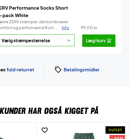
ERV Performance Socks Short
-pack White
ækre ZERV strømper, der kombinerer
omfort og performance!Kort,...
Info
99,00
kr.
Læg i kurv
ges
fuld returret
Betalingsmidler
KUNDER HAR OGSÅ KIGGET PÅ
OUTLET
- 55%