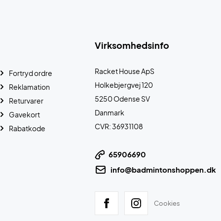
Virksomhedsinfo
Racket House ApS
Fortryd ordre
Holkebjergvej 120
Reklamation
5250 Odense SV
Returvarer
Danmark
Gavekort
CVR: 36931108
Rabatkode
65906690
info@badmintonshoppen.dk
Cookies