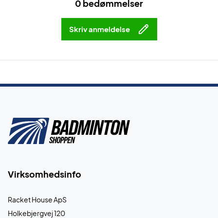
0 bedømmelser
Skriv anmeldelse
Virksomhedsinfo
Racket House ApS
Holkebjergvej 120