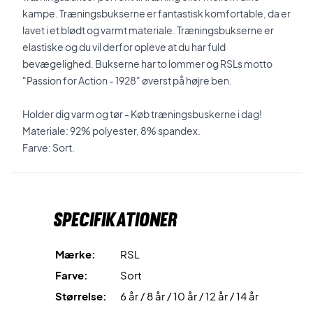
kampe. Træningsbukserne er fantastisk komfortable, da er
lavet i et blødt og varmt materiale. Træningsbukserne er
elastiske og du vil derfor opleve at du har fuld
bevægelighed. Bukserne har to lommer og RSLs motto
"Passion for Action - 1928" øverst på højre ben.
Holder dig varm og tør - Køb træningsbuskerne i dag!
Materiale: 92% polyester, 8% spandex.
Farve: Sort.
Specifikationer
Mærke:
RSL
Farve:
Sort
Størrelse:
6 år / 8 år / 10 år / 12 år / 14 år