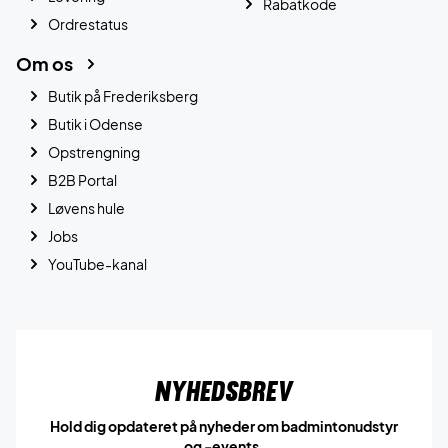
Rabatkode
Ordrestatus
Om os
Butik på Frederiksberg
Butik i Odense
Opstrengning
B2B Portal
Løvens hule
Jobs
YouTube-kanal
Nyhedsbrev
Hold dig opdateret på nyheder om badmintonudstyr
og -events.