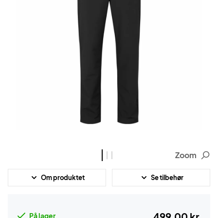
Zoom
Om produktet
Se tilbehør
499,00 kr.
På lager