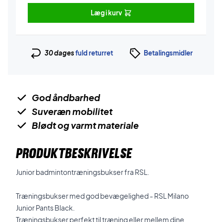
Læg i kurv
30 dages
fuld returret
Betalingsmidler
God åndbarhed
Suveræn mobilitet
Blødt og varmt materiale
PRODUKTBESKRIVELSE
Junior badmintontræningsbukser fra RSL.
Træningsbukser med god bevægelighed - RSL Milano
Junior Pants Black.
Træningsbukser perfekt til træning eller mellem dine