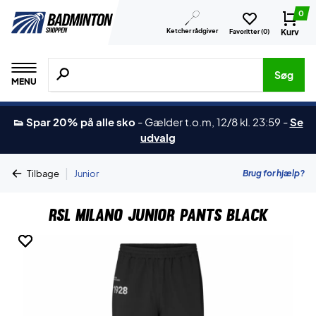
0
Ketcher rådgiver
Kurv
Favoritter (
0
)
Søg efter produkter, mærker etc.
Søg
MENU
👟 Spar 20% på alle sko
-
Gælder t.o.m, 12/8 kl. 23:59
-
Se
udvalg
|
Brug for hjælp?
Tilbage
Junior
RSL Milano Junior Pants Black