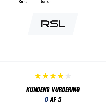
Køn:
Junior
Kundens vurdering
0
af 5