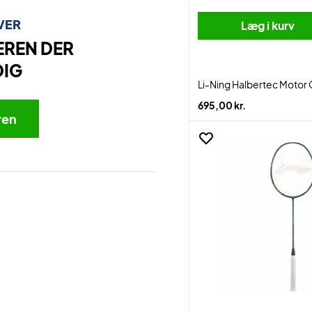
VER
Læg i kurv
EREN DER
DIG
Li-Ning Halbertec Motor
695,00 kr.
ren