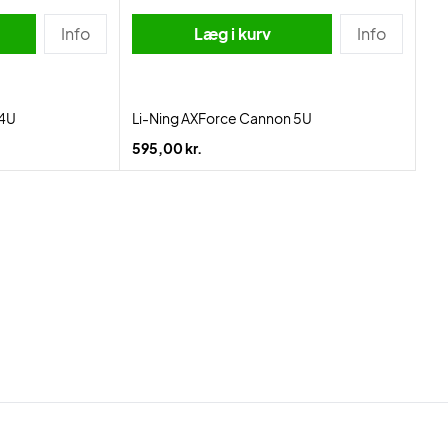
Info
Læg i kurv
Info
 4U
Li-Ning AXForce Cannon 5U
595,00 kr.