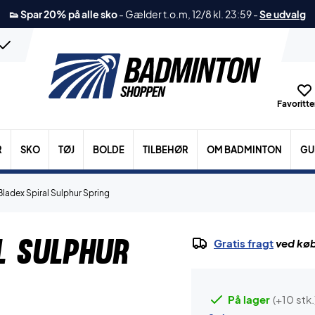
👟 Spar 20% på alle sko
-
Gælder t.o.m, 12/8 kl. 23:59
-
Se udvalg
Favoritter
R
SKO
TØJ
BOLDE
TILBEHØR
OM BADMINTON
GU
Bladex Spiral Sulphur Spring
l Sulphur
Gratis fragt
ved køb
På lager
(+10 stk.