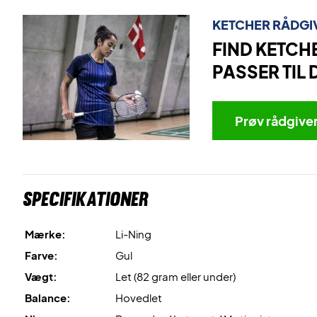
KETCHER RÅDGI
FIND KETCH
PASSER TIL 
Prøv rådgive
Specifikationer
Mærke:
Li-Ning
Farve:
Gul
Vægt:
Let (82 gram eller under)
Balance:
Hovedlet