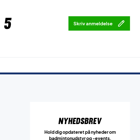
 5
Skriv anmeldelse
Nyhedsbrev
Hold dig opdateret på nyheder om
badmintonudstyr og -events.