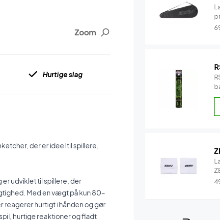
L
pr
6
Zoom
R
Hurtige slag
RS
b
b
tcher, der er ideel til spillere,
Z
L
ZE
r udviklet til spillere, der
4
gtighed. Med en vægt på kun 80–
r reagerer hurtigt i hånden og gør
pil, hurtige reaktioner og fladt