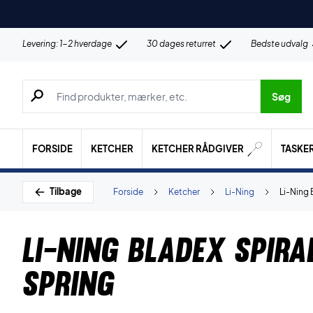
Levering: 1-2 hverdage
30 dages returret
Bedste udvalg
Søg efter produkter, mærker etc.
Søg
FORSIDE
KETCHER
KETCHER RÅDGIVER
TASKE
Tilbage
Forside
Ketcher
Li-Ning
Li-Ning 
Li-Ning Bladex Spira
Spring