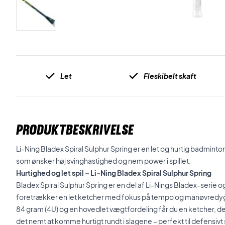
Let
Fleskibelt skaft
PRODUKTBESKRIVELSE
Li-Ning Bladex Spiral Sulphur Spring er en let og hurtig badmintonke
som ønsker høj svinghastighed og nem power i spillet.
Hurtighed og let spil – Li-Ning Bladex Spiral Sulphur Spring
Bladex Spiral Sulphur Spring er en del af Li-Nings Bladex-serie og e
foretrækker en let ketcher med fokus på tempo og manøvredy
84 gram (4U) og en hovedlet vægtfordeling får du en ketcher, de
det nemt at komme hurtigt rundt i slagene – perfekt til defensivt s