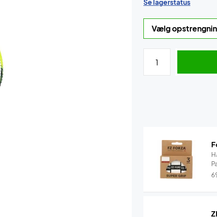
Se lagerstatus
F
H
P
6
Z