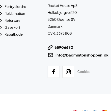
Racket House ApS
Fortryd ordre
Holkebjergvej 120
Reklamation
5250 Odense SV
Returvarer
Danmark
Gavekort
CVR: 36931108
Rabatkode
65906690
info@badmintonshoppen.dk
Cookies