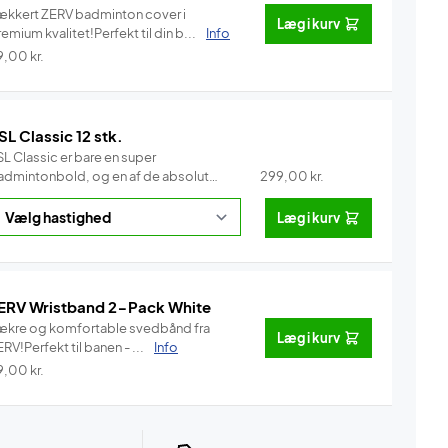
ækkert ZERV badminton cover i
Læg i kurv
emium kvalitet!Perfekt til din b...
Info
9,00
kr.
SL Classic 12 stk.
L Classic er bare en super
admintonbold, og en af de absolut
299,00
kr.
e...
Info
Læg i kurv
ERV Wristband 2-Pack White
ækre og komfortable svedbånd fra
Læg i kurv
RV!Perfekt til banen - ...
Info
9,00
kr.