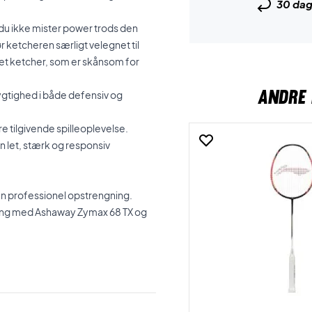
30 da
 du ikke mister power trods den
r ketcheren særligt velegnet til
et ketcher, som er skånsom for
ANDRE 
ygtighed i både defensiv og
 tilgivende spilleoplevelse.
en let, stærk og responsiv
r en professionel opstrengning.
gning med Ashaway Zymax 68 TX og