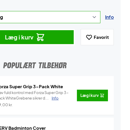
Info
Læg i kurv
Favorit
POPULÆRT TILBEHØR
orza Super Grip 3-Pack White
av fuld kontrol med Forza Super Grip 3-
Læg i kurv
ack WhiteGrebene sikrer d...
Info
9,00
kr.
ERV Badminton Cover