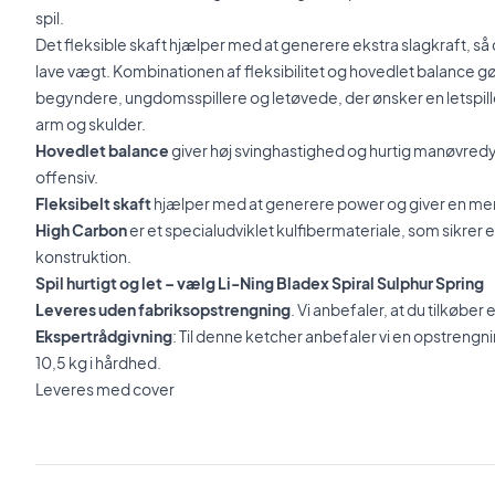
spil.
Det fleksible skaft hjælper med at generere ekstra slagkraft, så
lave vægt. Kombinationen af fleksibilitet og hovedlet balance gø
begyndere, ungdomsspillere og letøvede, der ønsker en letspill
arm og skulder.
Hovedlet balance
giver høj svinghastighed og hurtig manøvred
offensiv.
Fleksibelt skaft
hjælper med at generere power og giver en mere
High Carbon
er et specialudviklet kulfibermateriale, som sikrer 
konstruktion.
Spil hurtigt og let – vælg Li-Ning Bladex Spiral Sulphur Spring
Leveres uden fabriksopstrengning
. Vi anbefaler, at du tilkøbe
Ekspertrådgivning
: Til denne ketcher anbefaler vi en opstren
10,5 kg i hårdhed.
Leveres med cover