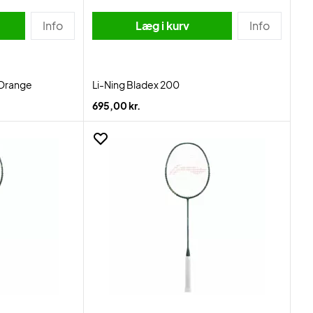
Info
Læg i kurv
Info
 Orange
Li-Ning Bladex 200
695,00 kr.