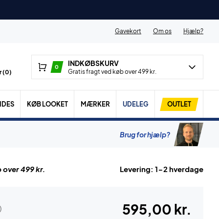
Gavekort
Om os
Hjælp?
INDKØBSKURV
0
Gratis fragt ved køb over 499 kr.
 (
0
)
IDES
KØB LOOKET
MÆRKER
UDELEG
OUTLET
Brug for hjælp?
 over 499 kr.
Levering: 1-2 hverdage
595,00 kr.
)