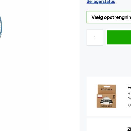
Se lagerstatus
F
H
P
6
Z