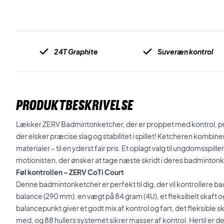
24T Graphite
Suveræn kontrol
PRODUKTBESKRIVELSE
Lækker ZERV Badmintonketcher, der er proppet med kontrol, præci
der elsker præcise slag og stabilitet i spillet! Ketcheren kombi
materialer – til en yderst fair pris. Et oplagt valg til ungdomsspi
motionisten, der ønsker at tage næste skridt i deres badmintonk
Føl kontrollen – ZERV CoTi Court
Denne badmintonketcher er perfekt til dig, der vil kontrollere 
balance (290 mm), en vægt på 84 gram (4U), et fleksibelt skaft o
balancepunkt giver et godt mix af kontrol og fart, det fleksible 
med, og 88 hullers systemet sikrer masser af kontrol. Hertil er