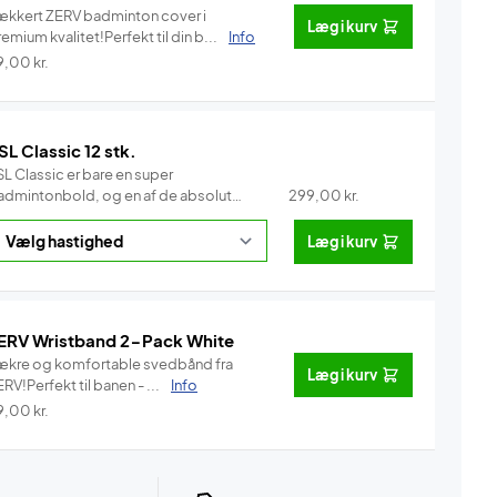
ækkert ZERV badminton cover i
Læg i kurv
emium kvalitet!Perfekt til din b...
Info
9,00
kr.
SL Classic 12 stk.
L Classic er bare en super
admintonbold, og en af de absolut
299,00
kr.
e...
Info
Læg i kurv
ERV Wristband 2-Pack White
ækre og komfortable svedbånd fra
Læg i kurv
RV!Perfekt til banen - ...
Info
9,00
kr.