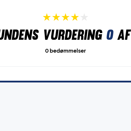
undens vurdering
0
af
0 bedømmelser