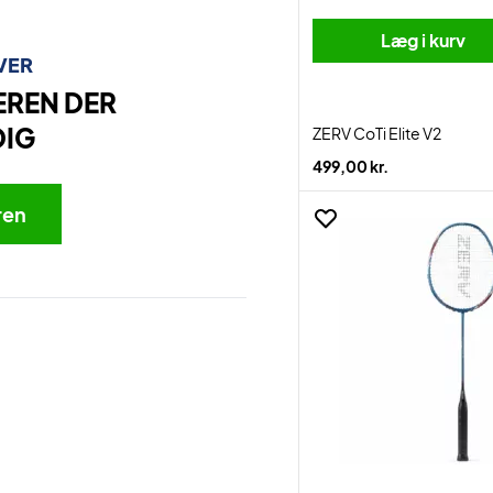
Læg i kurv
VER
EREN DER
DIG
ZERV CoTi Elite V2
499,00 kr.
ren