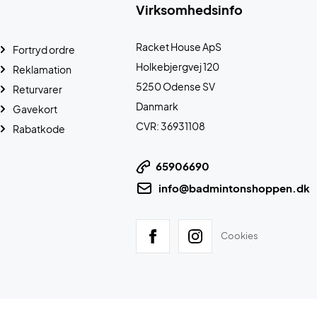
Virksomhedsinfo
Racket House ApS
Fortryd ordre
Holkebjergvej 120
Reklamation
5250 Odense SV
Returvarer
Danmark
Gavekort
CVR: 36931108
Rabatkode
65906690
info@badmintonshoppen.dk
Cookies