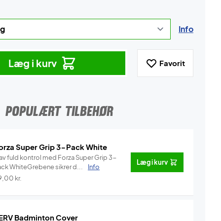
Info
Læg i kurv
Favorit
POPULÆRT TILBEHØR
orza Super Grip 3-Pack White
av fuld kontrol med Forza Super Grip 3-
Læg i kurv
ack WhiteGrebene sikrer d...
Info
9,00
kr.
ERV Badminton Cover