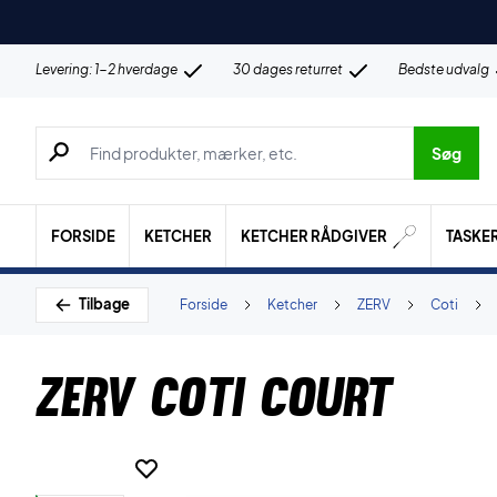
Levering: 1-2 hverdage
30 dages returret
Bedste udvalg
Søg efter produkter, mærker etc.
Søg
FORSIDE
KETCHER
KETCHER RÅDGIVER
TASKE
Tilbage
Forside
Ketcher
ZERV
Coti
ZERV CoTi Court