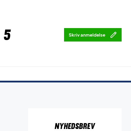
 5
Skriv anmeldelse
Nyhedsbrev