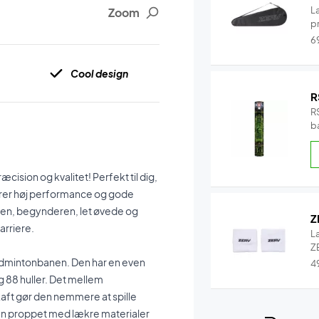
L
Zoom
pr
6
Cool design
R
RS
b
b
sion og kvalitet! Perfekt til dig,
nerer høj performance og gode
lleren, begynderen, let øvede og
Z
arriere.
L
ZE
badmintonbanen. Den har en even
4
g 88 huller. Det mellem
skaft gør den nemmere at spille
 den proppet med lækre materialer