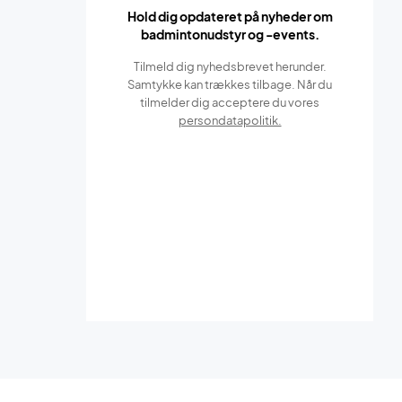
Hold dig opdateret på nyheder om
badmintonudstyr og -events.
Tilmeld dig nyhedsbrevet herunder.
Samtykke kan trækkes tilbage. Når du
tilmelder dig acceptere du vores
persondatapolitik.