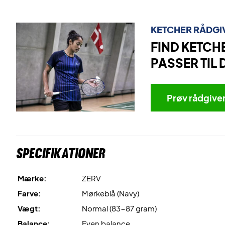
KETCHER RÅDGI
FIND KETCH
PASSER TIL 
Prøv rådgive
Specifikationer
Mærke:
ZERV
Farve:
Mørkeblå (Navy)
Vægt:
Normal (83-87 gram)
Balance:
Even balance