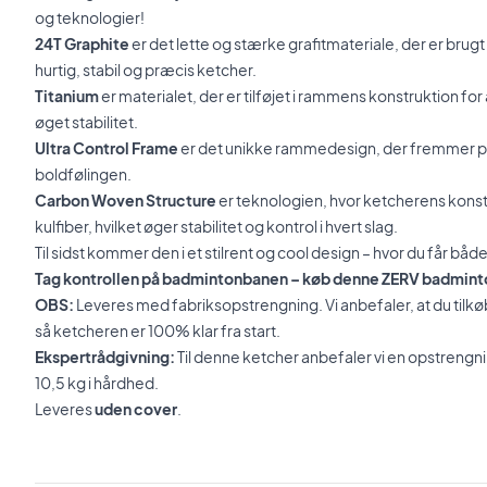
og teknologier!
24T Graphite
er det lette og stærke grafitmateriale, der er brugt
hurtig, stabil og præcis ketcher.
Titanium
er materialet, der er tilføjet i rammens konstruktion for
øget stabilitet.
Ultra Control Frame
er det unikke rammedesign, der fremmer p
boldfølingen.
Carbon Woven Structure
er teknologien, hvor ketcherens konst
kulfiber, hvilket øger stabilitet og kontrol i hvert slag.
Til sidst kommer den i et stilrent og cool design – hvor du får b
Tag kontrollen på badmintonbanen – køb denne ZERV badminto
OBS:
Leveres med fabriksopstrengning. Vi anbefaler, at du tilk
så ketcheren er 100% klar fra start.
Ekspertrådgivning:
Til denne ketcher anbefaler vi en opstren
10,5 kg i hårdhed.
Leveres
uden cover
.