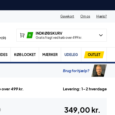
Gavekort
Om os
Hjælp?
INDKØBSKURV
0
Gratis fragt ved køb over 499 kr.
 (
0
)
IDES
KØB LOOKET
MÆRKER
UDELEG
OUTLET
Brug for hjælp?
 over 499 kr.
Levering: 1-2 hverdage
349,00 kr.
)