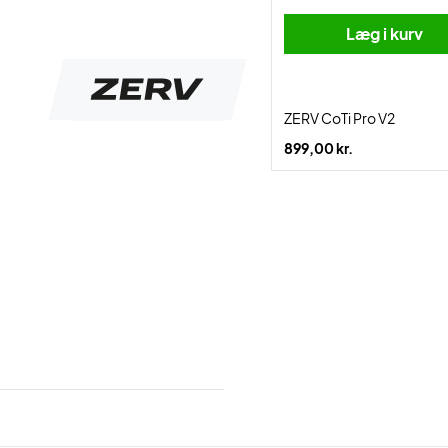
Læg i kurv
ZERV CoTi Pro V2
899,00 kr.