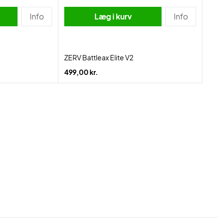
Info
Læg i kurv
Info
ZERV Battleax Elite V2
499,00 kr.