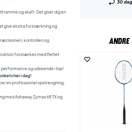
30 da
 til ramme og skaft. Det giver dig en
 at give ekstra forstærkning og
ANDRE 
ræcisionen, kontrollen og
ruktion forstærkes med flettet
åde performance og udseende i top!
nketcher i dag!
øber en professionel opstrengning,
gning med Ashaway Zymax 68 TX og