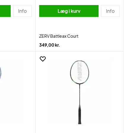
Info
Læg i kurv
Info
ZERV Battleax Court
349,00 kr.