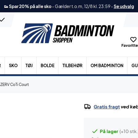
👟 Spar 20% på alle sko
-
Gælder t.o.m, 12/8 kl. 23:59
-
Se udvalg
Favoritter
R
SKO
TØJ
BOLDE
TILBEHØR
OM BADMINTON
GU
ZERV CoTi Court
Gratis fragt
ved køb
På lager
(+10 stk.