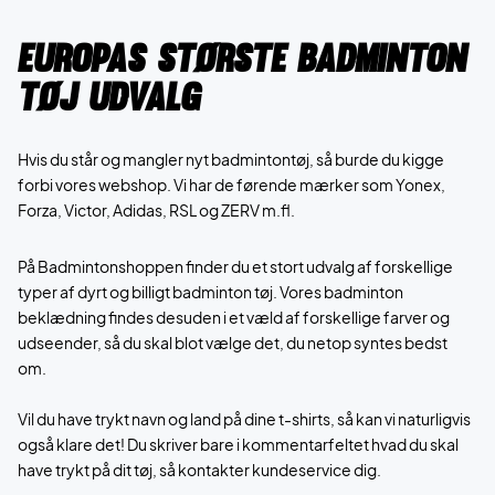
Europas største badminton
tøj udvalg
​​Hvis du står og mangler nyt badmintontøj, så burde du kigge
forbi vores webshop. Vi har de førende mærker som Yonex,
Forza, Victor, Adidas, RSL og ZERV m.fl.
På Badmintonshoppen finder du et stort udvalg af forskellige
typer af dyrt og billigt badminton tøj. Vores badminton
beklædning findes desuden i et væld af forskellige farver og
udseender, så du skal blot vælge det, du netop syntes bedst
om.
Vil du have trykt navn og land på dine t-shirts, så kan vi naturligvis
også klare det! Du skriver bare i kommentarfeltet hvad du skal
have trykt på dit tøj, så kontakter kundeservice dig.