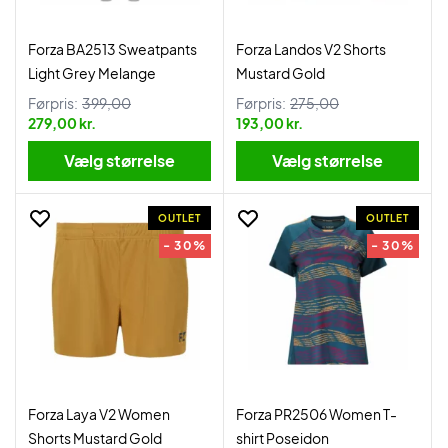
Forza BA2513 Sweatpants
Forza Landos V2 Shorts
Light Grey Melange
Mustard Gold
Førpris:
399,00
Førpris:
275,00
279,00 kr.
193,00 kr.
Vælg størrelse
Vælg størrelse
OUTLET
OUTLET
- 30%
- 30%
Forza Laya V2 Women
Forza PR2506 Women T-
Shorts Mustard Gold
shirt Poseidon