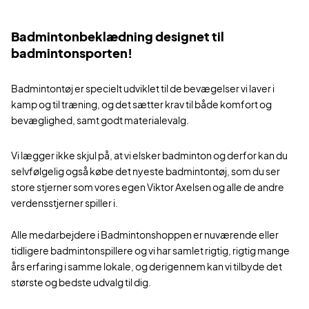
Badmintonbeklædning designet til
badmintonsporten!
Badmintontøj er specielt udviklet til de bevægelser vi laver i
kamp og til træning, og det sætter krav til både komfort og
bevæglighed, samt godt materialevalg.
Vi lægger ikke skjul på, at vi elsker badminton og derfor kan du
selvfølgelig også købe det nyeste badmintontøj, som du ser
store stjerner som vores egen Viktor Axelsen og alle de andre
verdensstjerner spiller i.
Alle medarbejdere i Badmintonshoppen er nuværende eller
tidligere badmintonspillere og vi har samlet rigtig, rigtig mange
års erfaring i samme lokale, og derigennem kan vi tilbyde det
største og bedste udvalg til dig.