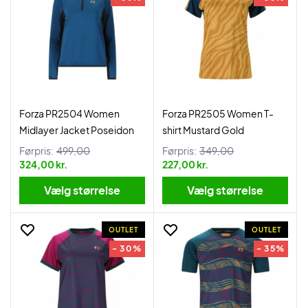
Forza PR2504 Women
Forza PR2505 Women T-
Midlayer Jacket Poseidon
shirt Mustard Gold
Førpris:
499,00
Førpris:
349,00
324,00 kr.
227,00 kr.
Vælg størrelse
Vælg størrelse
OUTLET
OUTLET
- 30%
- 35%