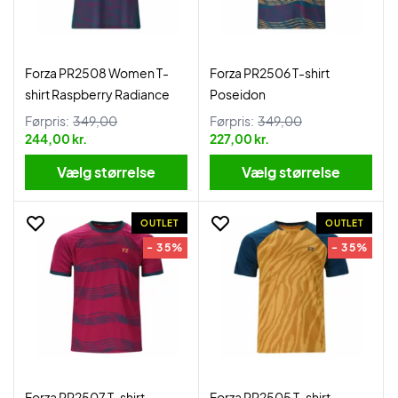
Forza PR2508 Women T-
Forza PR2506 T-shirt
shirt Raspberry Radiance
Poseidon
Førpris:
349,00
Førpris:
349,00
244,00 kr.
227,00 kr.
Vælg størrelse
Vælg størrelse
OUTLET
OUTLET
- 35%
- 35%
Forza PR2507 T-shirt
Forza PR2505 T-shirt