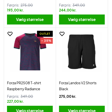
Førpris:
275,00
Førpris:
349,00
193,00 kr.
244,00 kr.
Vælg størrelse
Vælg størrelse
OUTLET
- 35%
Forza PR2508 T-shirt
Forza Landos V2 Shorts
Raspberry Radiance
Black
Førpris:
349,00
275,00 kr.
227,00 kr.
Vælg størrelse
Vælg størrelse