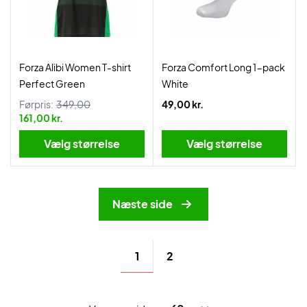
Forza Alibi Women T-shirt
Forza Comfort Long 1-pack
Perfect Green
White
Førpris:
349,00
49,00 kr.
161,00 kr.
Vælg størrelse
Vælg størrelse
Næste side
1
2