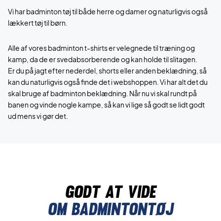
Vi har badminton tøj til både herre og damer og naturligvis også
lækkert tøj til børn.
Alle af vores badminton t-shirts er velegnede til træning og
kamp, da de er svedabsorberende og kan holde til slitagen.
Er du på jagt efter nederdel, shorts eller anden beklædning, så
kan du naturligvis også finde det i webshoppen. Vi har alt det du
skal bruge af badminton beklædning. Når nu vi skal rundt på
banen og vinde nogle kampe, så kan vi lige så godt se lidt godt
ud mens vi gør det.
Godt at vide
Om badmintontøj