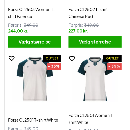
Forza CL2503 Women T-
Forza CL2502 T-shirt
shirt Faience
Chinese Red
Førpris:
349,00
Førpris:
349,00
244,00 kr.
227,00 kr.
Vælg størrelse
Vælg størrelse
OUTLET
OUTLET
- 35%
- 35%
Forza CL2501 Women T-
Forza CL2501 T-shirt White
shirt White
Førpris:
349,00