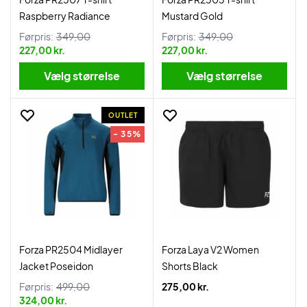
Raspberry Radiance
Mustard Gold
Førpris:
349,00
Førpris:
349,00
227,00 kr.
227,00 kr.
Vælg størrelse
Vælg størrelse
OUTLET
- 35%
Forza PR2504 Midlayer
Forza Laya V2 Women
Jacket Poseidon
Shorts Black
Førpris:
499,00
275,00 kr.
324,00 kr.