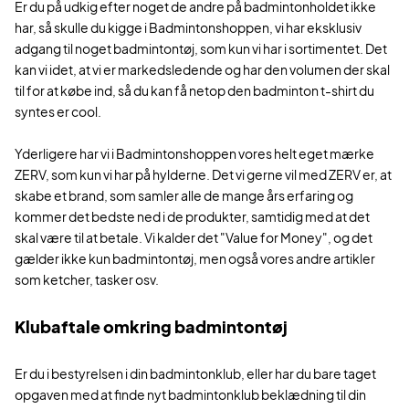
Er du på udkig efter noget de andre på badmintonholdet ikke
har, så skulle du kigge i Badmintonshoppen, vi har eksklusiv
adgang til noget badmintontøj, som kun vi har i sortimentet. Det
kan vi idet, at vi er markedsledende og har den volumen der skal
til for at købe ind, så du kan få netop den badminton t-shirt du
syntes er cool.
Yderligere har vi i Badmintonshoppen vores helt eget mærke
ZERV, som kun vi har på hylderne. Det vi gerne vil med ZERV er, at
skabe et brand, som samler alle de mange års erfaring og
kommer det bedste ned i de produkter, samtidig med at det
skal være til at betale. Vi kalder det "Value for Money", og det
gælder ikke kun badmintontøj, men også vores andre artikler
som ketcher, tasker osv.
Klubaftale omkring badmintontøj
Er du i bestyrelsen i din badmintonklub, eller har du bare taget
opgaven med at finde nyt badmintonklub beklædning til din