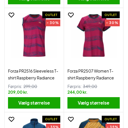
OUTLET
OUTLET
- 30%
- 30%
Forza PR2516 Sleeveless T-
Forza PR2507 Women T-
shirt Raspberry Radiance
shirt Raspberry Radiance
Førpris:
299,00
Førpris:
349,00
209,00 kr.
244,00 kr.
Vælg størrelse
Vælg størrelse
OUTLET
OUTLET
- 35%
- 35%