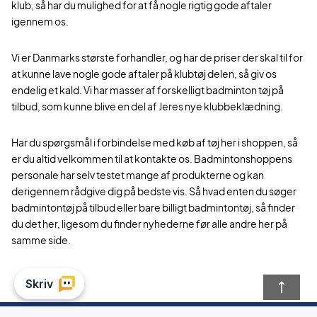
klub, så har du mulighed for at få nogle rigtig gode aftaler
igennem os.
Vi er Danmarks største forhandler, og har de priser der skal til for
at kunne lave nogle gode aftaler på klubtøj delen, så giv os
endelig et kald. Vi har masser af forskelligt badminton tøj på
tilbud, som kunne blive en del af Jeres nye klubbeklædning.
Har du spørgsmål i forbindelse med køb af tøj her i shoppen, så
er du altid velkommen til at kontakte os. Badmintonshoppens
personale har selv testet mange af produkterne og kan
derigennem rådgive dig på bedste vis. Så hvad enten du søger
badmintontøj på tilbud eller bare billigt badmintontøj, så finder
du det her, ligesom du finder nyhederne før alle andre her på
samme side.