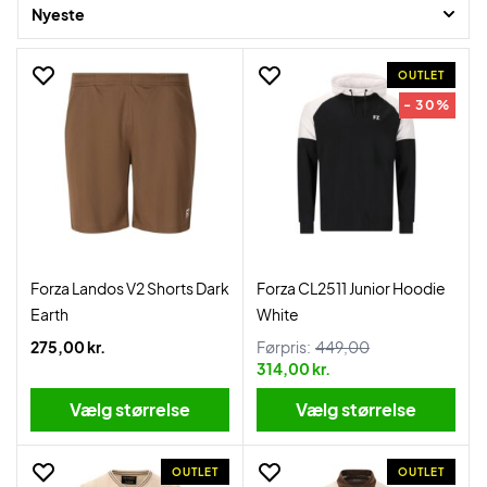
tilbud og du får det hele leveret lynhurtigt. Tjek det store udvalg ud
Nyeste
og find dine favoritter.
OUTLET
- 30%
Forza Landos V2 Shorts Dark
Forza CL2511 Junior Hoodie
Earth
White
275,00 kr.
Førpris:
449,00
314,00 kr.
Vælg størrelse
Vælg størrelse
OUTLET
OUTLET