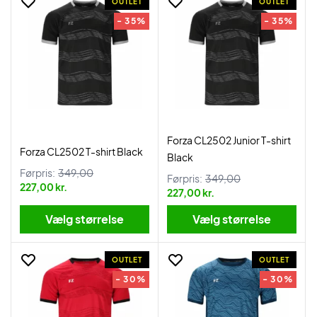
OUTLET
OUTLET
- 35%
- 35%
Forza CL2502 Junior T-shirt
Forza CL2502 T-shirt Black
Black
Førpris:
349,00
Førpris:
349,00
227,00 kr.
227,00 kr.
Vælg størrelse
Vælg størrelse
OUTLET
OUTLET
- 30%
- 30%