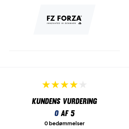
Materiale:
Blødt og slidstærkt strik.
Kundens vurdering
0
af 5
0 bedømmelser