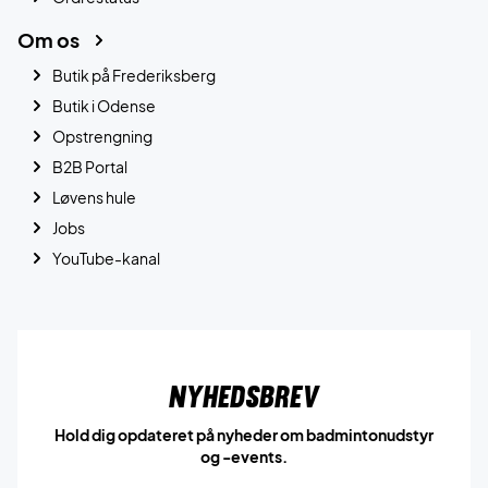
Om os
Butik på Frederiksberg
Butik i Odense
Opstrengning
B2B Portal
Løvens hule
Jobs
YouTube-kanal
Nyhedsbrev
Hold dig opdateret på nyheder om badmintonudstyr
og -events.