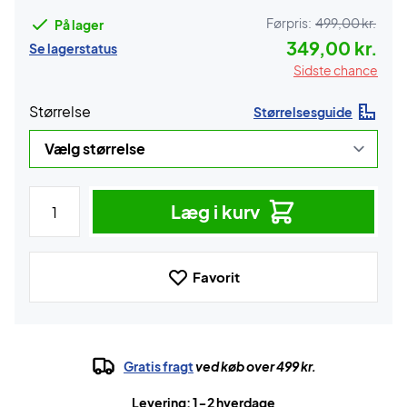
Førpris:
499,00 kr.
På lager
349,00 kr.
Se lagerstatus
Sidste chance
Størrelse
Størrelsesguide
Læg i kurv
Favorit
Gratis fragt
ved køb over 499 kr.
Levering: 1-2 hverdage