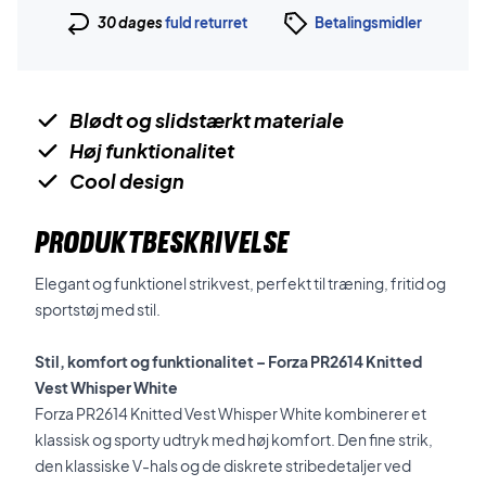
30 dages
fuld returret
Betalingsmidler
Blødt og slidstærkt materiale
Høj funktionalitet
Cool design
PRODUKTBESKRIVELSE
Elegant og funktionel strikvest, perfekt til træning, fritid og
sportstøj med stil.
Stil, komfort og funktionalitet – Forza PR2614 Knitted
Vest Whisper White
Forza PR2614 Knitted Vest Whisper White kombinerer et
klassisk og sporty udtryk med høj komfort. Den fine strik,
den klassiske V-hals og de diskrete stribedetaljer ved