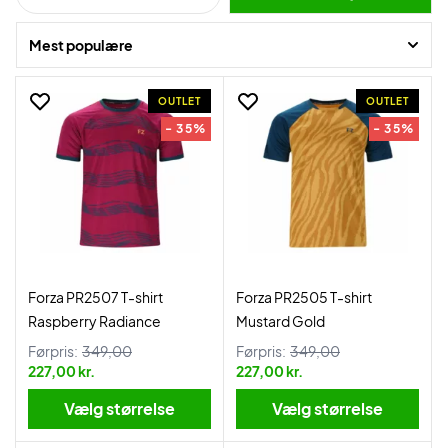
Find dine favoritter her på siden og få dem leveret lynhurtigt.
Mest populære
OUTLET
OUTLET
- 35%
- 35%
Forza PR2507 T-shirt
Forza PR2505 T-shirt
Raspberry Radiance
Mustard Gold
Førpris:
349,00
Førpris:
349,00
227,00 kr.
227,00 kr.
Vælg størrelse
Vælg størrelse