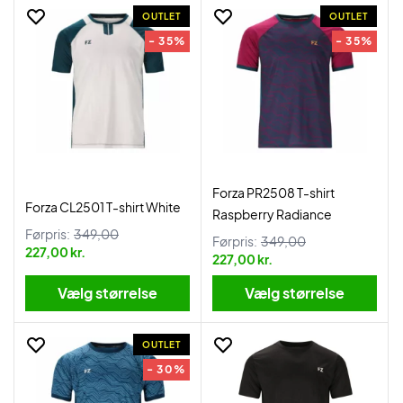
OUTLET
OUTLET
- 35%
- 35%
Forza PR2508 T-shirt
Forza CL2501 T-shirt White
Raspberry Radiance
Førpris:
349,00
Førpris:
349,00
227,00 kr.
227,00 kr.
Vælg størrelse
Vælg størrelse
OUTLET
- 30%