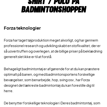
shirt / polo på
badmintonshoppen
Forza teknologier
Forza har taget tøjproduktion meget alvorligt, og har gennem
professionel research og udvikling skabt en stofkvalitet, der er
så uovertruffen og overlegen, at de billige priser på beklædning
generelt slet ikke er til at forstå.
Behageligt badmintontøj er afgørende for at du kan præstere
optimalt på banen, og med badmintonsportens forskellige
bevægelser, som benarbejde, hop, sving osv., har Forza
designet det lækreste badmintontøj du kan forestille dig til
herre.
De benytter forskellige teknologier i Deres badmintontøj, som