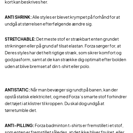
kort kan beskrives her.
ANTI SHRINK:
Alle styles er blevet krympet på forhånd for at
undgå at størrelsen efterfølgende ændre sig.
STRETCHABLE:
Det meste stof er strækbart enten grundet
strikningen eller på grund af tilsat elastan. Forza sørger for, at
Deres styles har det helt rigtige stræk, som sikrer komfort og
god pasform, samt at de kan strække dig optimalt efter bolden
uden at blive bremset af din t-shirt eller polo.
ANTISTATIC:
Når man bevæger sig rundt på banen, kan der
opstå statisk elektricitet, og med Forza´s smarte stof forhindrer
det tøjet i at klistrer til kroppen. Du skal dog undgå at
tørretumble det.
ANTI-PILLING:
Forza badminton t-shirts er fremstillet i et stof,
som enten er fremstillet således, at det ikke bliver fnulret, eller