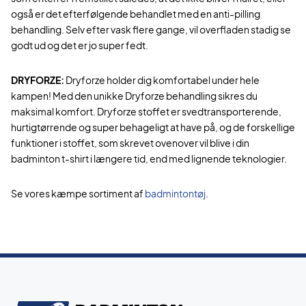
også er det efterfølgende behandlet med en anti-pilling
behandling. Selv efter vask flere gange, vil overfladen stadig se
godt ud og det er jo super fedt.
DRYFORZE:
Dryforze holder dig komfortabel under hele
kampen! Med den unikke Dryforze behandling sikres du
maksimal komfort. Dryforze stoffet er svedtransporterende,
hurtigtørrende og super behageligt at have på, og de forskellige
funktioner i stoffet, som skrevet ovenover vil blive i din
badminton t-shirt i længere tid, end med lignende teknologier.
Se vores kæmpe sortiment af
badmintontøj
.