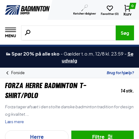
0
Ketcher rådgiver
Kurv
Favoritter (
0
)
Søg efter produkter, mærker etc.
Søg
MENU
👟 Spar 20% på alle sko
-
Gælder t.o.m, 12/8 kl. 23:59
-
Se
udvalg
Forside
Brug for hjælp?
Forza Herre Badminton T-
14 stk.
shirt/Polo
Forza tager afsæt i den stolte danske badminton tradition for design
og kvalitet.
Læs mere
Hvert år udkommer Forza med deres klubkatalog fyldt med
Herre
Filtre
stilfuldte kvalitets badminton t-shirts og poloer til herre.