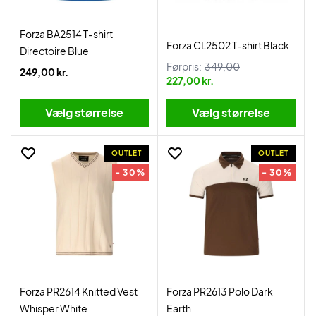
Forza BA2514 T-shirt
Forza CL2502 T-shirt Black
Directoire Blue
Førpris:
349,00
249,00 kr.
227,00 kr.
Vælg størrelse
Vælg størrelse
OUTLET
OUTLET
- 30%
- 30%
Forza PR2614 Knitted Vest
Forza PR2613 Polo Dark
Whisper White
Earth