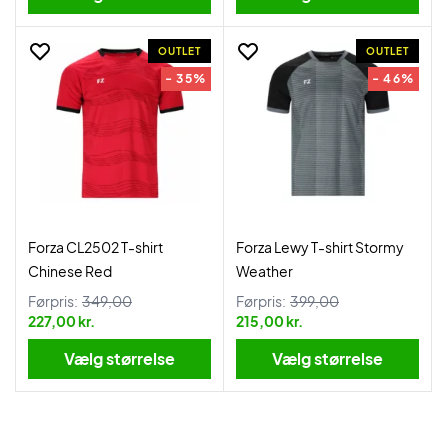
OUTLET
OUTLET
- 35%
- 46%
Forza CL2502 T-shirt
Forza Lewy T-shirt Stormy
Chinese Red
Weather
Førpris:
349,00
Førpris:
399,00
227,00 kr.
215,00 kr.
Vælg størrelse
Vælg størrelse