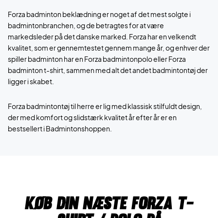
Forza badminton beklædning er noget af det mest solgte i
badmintonbranchen, og de betragtes for at være
markedsleder på det danske marked. Forza har en velkendt
kvalitet, som er gennemtestet gennem mange år, og enhver der
spiller badminton har en Forza badmintonpolo eller Forza
badminton t-shirt, sammen med alt det andet badmintontøj der
ligger i skabet.
Forza badmintontøj til herre er lig med klassisk stilfuldt design,
der med komfort og slidstærk kvalitet år efter år er en
bestsellert i Badmintonshoppen.
Køb din næste forza T-