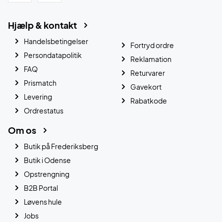
Hjælp & kontakt
Handelsbetingelser
Fortryd ordre
Persondatapolitik
Reklamation
FAQ
Returvarer
Prismatch
Gavekort
Levering
Rabatkode
Ordrestatus
Om os
Butik på Frederiksberg
Butik i Odense
Opstrengning
B2B Portal
Løvens hule
Jobs