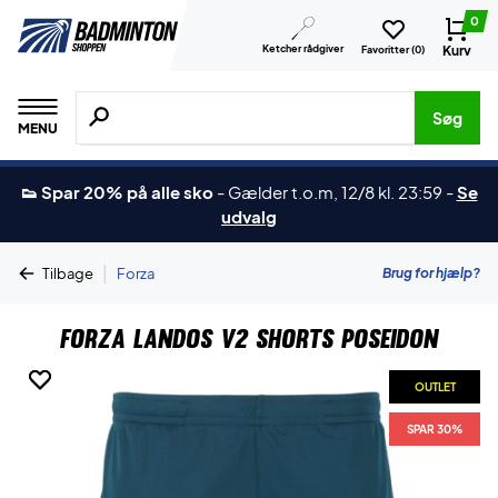
0
Ketcher rådgiver
Kurv
Favoritter (
0
)
Søg efter produkter, mærker etc.
Søg
MENU
👟 Spar 20% på alle sko
-
Gælder t.o.m, 12/8 kl. 23:59
-
Se
udvalg
|
Brug for hjælp?
Tilbage
Forza
Forza Landos V2 Shorts Poseidon
OUTLET
OUTLET
SPAR 30%
SPAR 30%