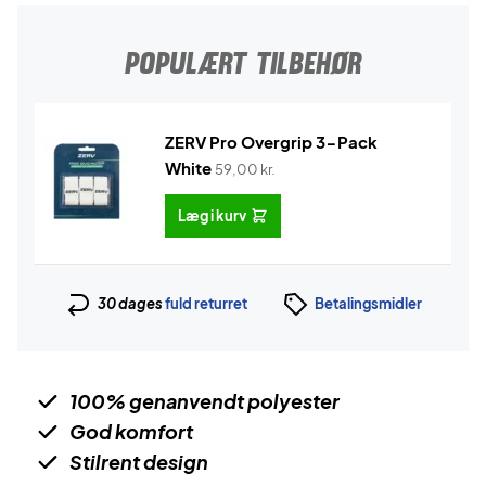
POPULÆRT TILBEHØR
ZERV Pro Overgrip 3-Pack
White
59,00
kr.
Læg i kurv
30 dages
fuld returret
Betalingsmidler
100% genanvendt polyester
God komfort
Stilrent design