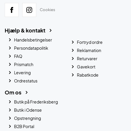
Cookies
Hjælp & kontakt
Handelsbetingelser
Fortryd ordre
Persondatapolitik
Reklamation
FAQ
Returvarer
Prismatch
Gavekort
Levering
Rabatkode
Ordrestatus
Om os
Butik på Frederiksberg
Butik i Odense
Opstrengning
B2B Portal