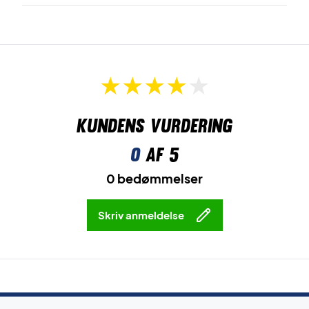
Kundens vurdering
0
af 5
0 bedømmelser
Skriv anmeldelse