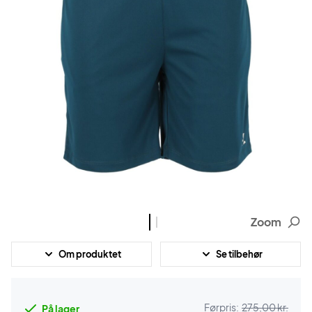
Zoom
Om produktet
Se tilbehør
Førpris:
275,00 kr.
På lager