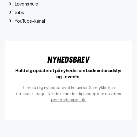
Løvens hule
Jobs
YouTube-kanal
Nyhedsbrev
Hold dig opdateret på nyheder om badmintonudstyr
og -events.
Tilmeld dig nyhedsbrevet herunder. Samtykke kan
trækkes tilbage. Når du tilmelder dig acceptere du vores
persondatapolitik.