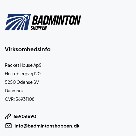
Virksomhedsinfo
Racket House ApS
Holkebjergvej 120
5250 Odense SV
Danmark
CVR: 36931108
65906690
info@badmintonshoppen.dk