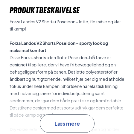
PRODUKTBESKRIVELSE
Forza Landos V2 Shorts i Poseidon – lette, fleksible og klar
til kamp!
Forza Landos V2 Shorts Poseidon – sporty look og
maksimal komfort
Disse Forza-shorts i den flotte Poseidon-blå farve er
designet til spillere, der vil have fri bevægelighed og en
behagelig pasform på banen. Det lette polyesterstof er
åndbart og hurtigtørrende, hvilket hjælper dig med at holde
fokus under hele kampen. Shortsene har elastisk linning
med indvendig snøre for individuel justering samt
sidelommer, der gør dem både praktiske og komfortable.
Det stilrene design med et sporty udtryk gør dem perfekte
til både kamp og træning.
Læs mere
DryForze
leder sved effektivt væk fra kroppen og holder