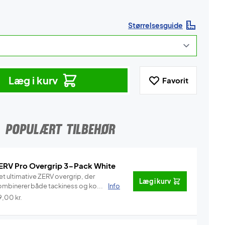
Størrelsesguide
Læg i kurv
Favorit
POPULÆRT TILBEHØR
ERV Pro Overgrip 3-Pack White
et ultimative ZERV overgrip, der
Læg i kurv
ombinerer både tackiness og ko...
Info
9,00
kr.