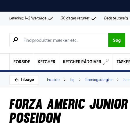
Levering: 1-2 hverdage
30 dages returret
Bedste udvalg
Søg efter produkter, mærker etc.
Søg
FORSIDE
KETCHER
KETCHER RÅDGIVER
TASKE
Tilbage
Forside
Tøj
Træningsdragter
Juni
Forza Americ Junior
Poseidon