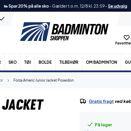
👟 Spar 20% på alle sko
-
Gælder t.o.m, 12/8 kl. 23:59
-
Se udvalg
Favoritter
R
SKO
TØJ
BOLDE
TILBEHØR
OM BADMINTON
GU
or
Forza Americ Junior Jacket Poseidon
 Jacket
Gratis fragt
ved køb
På lager