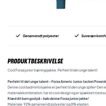
Genanvendt polyester
Suveræn komfo
PRODUKTBESKRIVELSE
Cool
Forza junior
træningsjakke. Perfekt til det unge talent!
Perfekt til det unge talent - Forza Americ Junior Jacket Posei
Denne cool badmintonjakke er perfekt til den unge spiller! Den e
materialekombination, har et cool design og er spækket med s
Klæd dit barn god på - køb denne Forza junior jakke!
Materiale: 92% genanvendt polyester og 8% elasten.