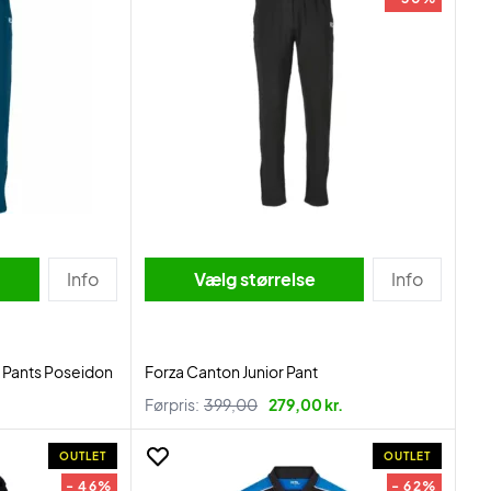
Info
Vælg størrelse
Info
k Pants Poseidon
Forza Canton Junior Pant
Førpris:
399,00
279,00 kr.
OUTLET
OUTLET
- 46%
- 62%