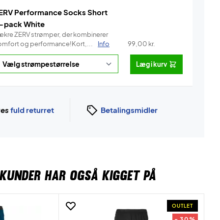
ERV Performance Socks Short
-pack White
ækre ZERV strømper, der kombinerer
omfort og performance!Kort,...
Info
99,00
kr.
Læg i kurv
ges
fuld returret
Betalingsmidler
KUNDER HAR OGSÅ KIGGET PÅ
OUTLET
- 30%