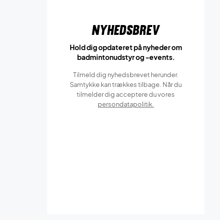
Nyhedsbrev
Hold dig opdateret på nyheder om
badmintonudstyr og -events.
Tilmeld dig nyhedsbrevet herunder.
Samtykke kan trækkes tilbage. Når du
tilmelder dig acceptere du vores
persondatapolitik.