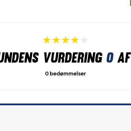
undens vurdering
0
af
0 bedømmelser