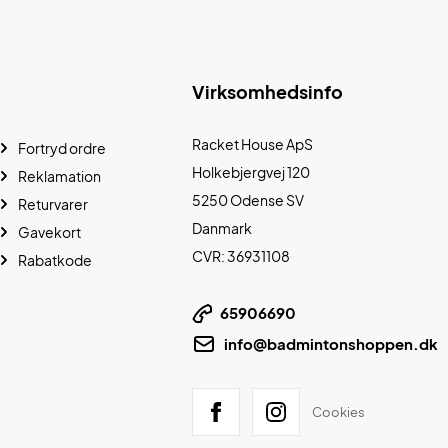
Virksomhedsinfo
Racket House ApS
Fortryd ordre
Holkebjergvej 120
Reklamation
5250 Odense SV
Returvarer
Danmark
Gavekort
CVR: 36931108
Rabatkode
65906690
info@badmintonshoppen.dk
Cookies