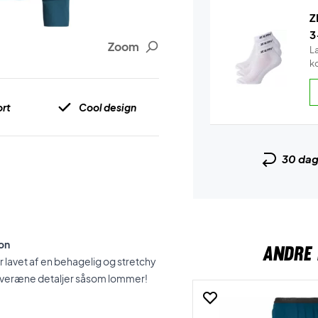
Z
3
Zoom
L
k
rt
Cool design
30 da
don
ANDRE 
r lavet af en behagelig og stretchy
uveræne detaljer såsom lommer!