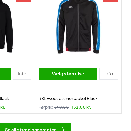
Info
Vælg størrelse
Info
Black
RSL Evoque Junior Jacket Black
kr.
Førpris:
399,00
152,00 kr.
Se alle træningsdragter