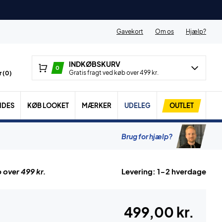
Gavekort
Om os
Hjælp?
INDKØBSKURV
0
Gratis fragt ved køb over 499 kr.
 (
0
)
IDES
KØB LOOKET
MÆRKER
UDELEG
OUTLET
Brug for hjælp?
 over 499 kr.
Levering: 1-2 hverdage
499,00 kr.