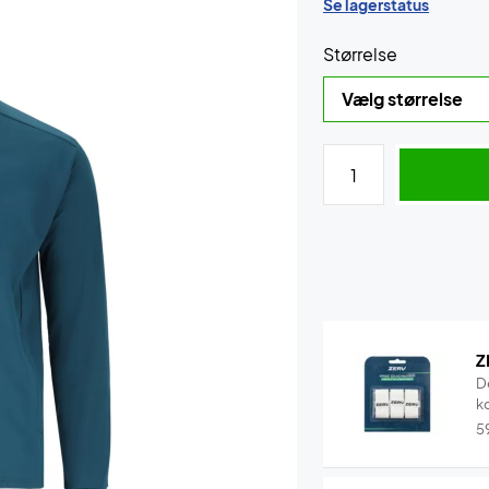
Se lagerstatus
Størrelse
Z
D
k
5