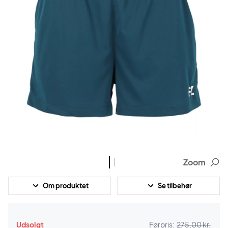
Zoom
Om produktet
Se tilbehør
Udsolgt
Førpris:
275,00 kr.