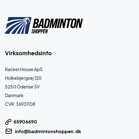
Virksomhedsinfo
Racket House ApS
Holkebjergvej 120
5250 Odense SV
Danmark
CVR: 36931108
65906690
info@badmintonshoppen.dk