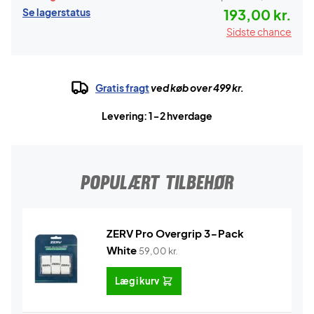
Se lagerstatus
193,00 kr.
Sidste chance
Gratis fragt
ved køb over 499 kr.
Levering: 1-2 hverdage
POPULÆRT TILBEHØR
ZERV Pro Overgrip 3-Pack
White
59,00
kr.
Læg i kurv