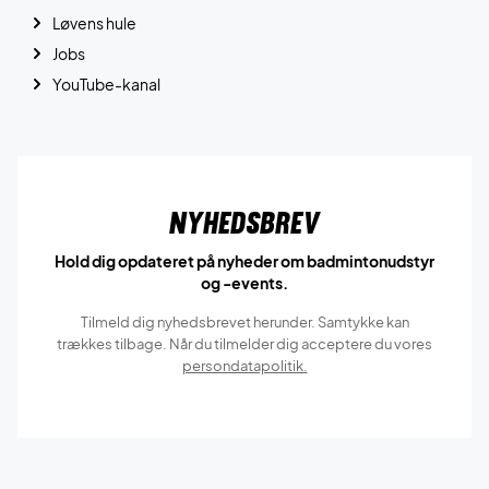
Løvens hule
Jobs
YouTube-kanal
Nyhedsbrev
Hold dig opdateret på nyheder om badmintonudstyr
og -events.
Tilmeld dig nyhedsbrevet herunder. Samtykke kan
trækkes tilbage. Når du tilmelder dig acceptere du vores
persondatapolitik.