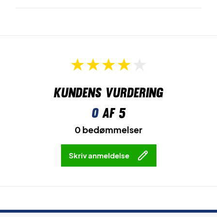
Kundens vurdering
0
af 5
0 bedømmelser
Skriv anmeldelse