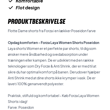
Komfortable
Flot design
PRODUKTBESKRIVELSE
Flotte Dame shorts fra Forza i en lækker Poseidon farve
Opdag komforten - Forza Laya Women Shorts Poseidon
Laya shorts Women er et perfekte par shorts, til dig som
ønsker mere åndbarhed og svedabsorption under
træningen eller kampen. De er udviklet med en række
teknologier som Dry Forze & Anti Shrink, der er med til at
sikre du har optimal komfort på banen. Derudover hjælper
Anti Shrink med at dine shorts ikke krymper i vask. De er
lavet i 100% genanvendt polyester.
Praktisk, stilfuld og komfortabel - Køb Forza Laya Women
Shorts i dag!
Farve: Poseidon