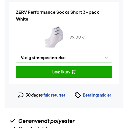
ZERV Performance Socks Short 3-pack
White
99,00
kr.
Læg i kurv
30 dages
fuld returret
Betalingsmidler
Genanvendt polyester