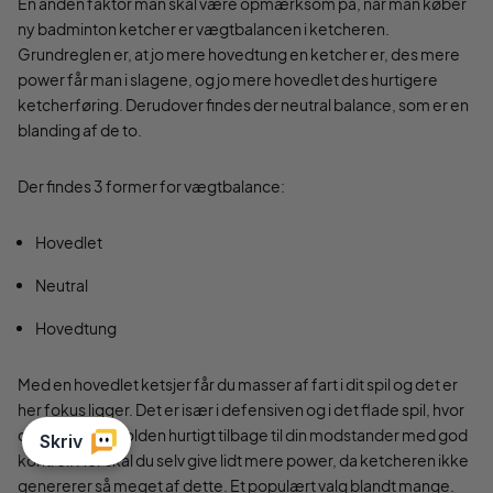
En anden faktor man skal være opmærksom på, når man køber
ny badminton ketcher er vægtbalancen i ketcheren.
Grundreglen er, at jo mere hovedtung en ketcher er, des mere
power får man i slagene, og jo mere hovedlet des hurtigere
ketcherføring. Derudover findes der neutral balance, som er en
blanding af de to.
Der findes 3 former for vægtbalance:
Hovedlet
Neutral
Hovedtung
Med en hovedlet ketsjer får du masser af fart i dit spil og det er
her fokus ligger. Det er især i defensiven og i det flade spil, hvor
du kan skyde bolden hurtigt tilbage til din modstander med god
kontrol. Her skal du selv give lidt mere power, da ketcheren ikke
genererer så meget af dette. Et populært valg blandt mange.