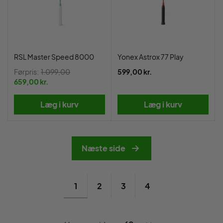
RSL Master Speed 8000
Yonex Astrox 77 Play
Førpris:
1.099,00
599,00 kr.
659,00 kr.
Læg i kurv
Læg i kurv
Næste side
1
2
3
4