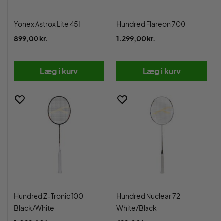
Yonex Astrox Lite 45I
Hundred Flareon 700
899,00 kr.
1.299,00 kr.
Læg i kurv
Læg i kurv
Hundred Z-Tronic 100
Hundred Nuclear 72
Black/White
White/Black