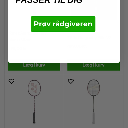
Prøv rådgiveren
Yonex Astrox 88 Play
ZERV Dragonfly Elite V2
Black/Silver
499,00 kr.
599,00 kr.
Læg i kurv
Læg i kurv