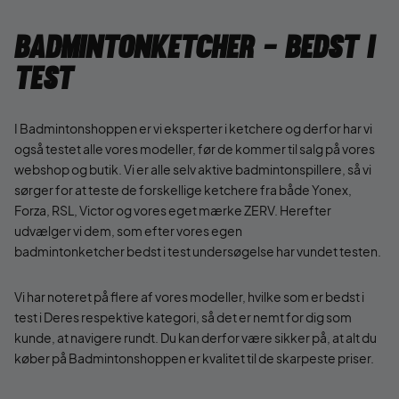
Badmintonketcher - Bedst i
test
I Badmintonshoppen er vi eksperter i ketchere og derfor har vi
også testet alle vores modeller, før de kommer til salg på vores
webshop og butik. Vi er alle selv aktive badmintonspillere, så vi
sørger for at teste de forskellige ketchere fra både Yonex,
Forza, RSL, Victor og vores eget mærke ZERV. Herefter
udvælger vi dem, som efter vores egen
badmintonketcher bedst i test undersøgelse har vundet testen.
Vi har noteret på flere af vores modeller, hvilke som er bedst i
test i Deres respektive kategori, så det er nemt for dig som
kunde, at navigere rundt. Du kan derfor være sikker på, at alt du
køber på Badmintonshoppen er kvalitet til de skarpeste priser.