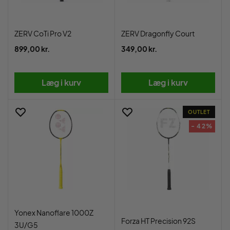
ZERV CoTi Pro V2
ZERV Dragonfly Court
899,00 kr.
349,00 kr.
Læg i kurv
Læg i kurv
OUTLET
- 42%
Yonex Nanoflare 1000Z
Forza HT Precision 92S
3U/G5