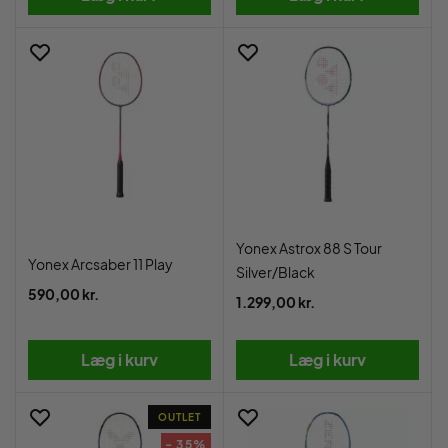
Yonex Astrox 88 S Tour
Yonex Arcsaber 11 Play
Silver/Black
590,00 kr.
1.299,00 kr.
Læg i kurv
Læg i kurv
OUTLET
- 35%