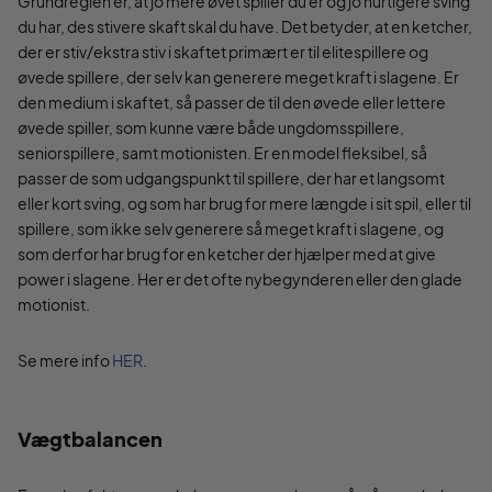
Grundreglen er, at jo mere øvet spiller du er og jo hurtigere sving
du har, des stivere skaft skal du have. Det betyder, at en ketcher,
der er stiv/ekstra stiv i skaftet primært er til elitespillere og
øvede spillere, der selv kan generere meget kraft i slagene. Er
den medium i skaftet, så passer de til den øvede eller lettere
øvede spiller, som kunne være både ungdomsspillere,
seniorspillere, samt motionisten. Er en model fleksibel, så
passer de som udgangspunkt til spillere, der har et langsomt
eller kort sving, og som har brug for mere længde i sit spil, eller til
spillere, som ikke selv generere så meget kraft i slagene, og
som derfor har brug for en ketcher der hjælper med at give
power i slagene. Her er det ofte nybegynderen eller den glade
motionist.
Se mere info
HER
.
Vægtbalancen