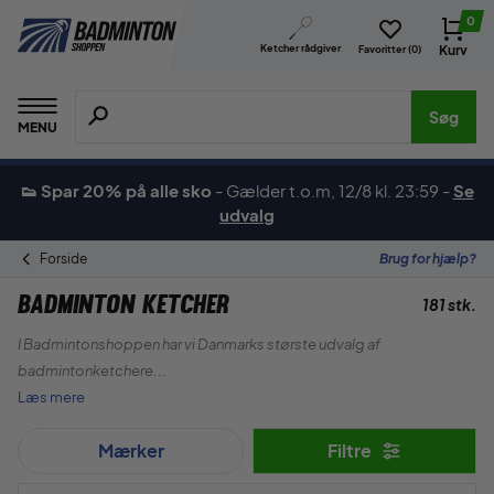
0
Ketcher rådgiver
Kurv
Favoritter (
0
)
Søg efter produkter, mærker etc.
Søg
MENU
👟 Spar 20% på alle sko
-
Gælder t.o.m, 12/8 kl. 23:59
-
Se
udvalg
Forside
Brug for hjælp?
Badminton Ketcher
181 stk.
I Badmintonshoppen har vi Danmarks største udvalg af
badmintonketchere.
Læs mere
Vi fører alle de store mærker såsom Yonex, Forza, RSL, Victor
Mærker
Filtre
samt vores eget mærke ZERV.