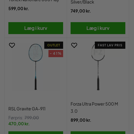
Silver/Black
599,00 kr.
749,00 kr.
Læg i kurv
Læg i kurv
OUTLET
FAST LAV PRIS
- 41%
Forza Ultra Power 500 M
RSL Gravite GA-911
3.0
Førpris:
799,00
899,00 kr.
470,00 kr.