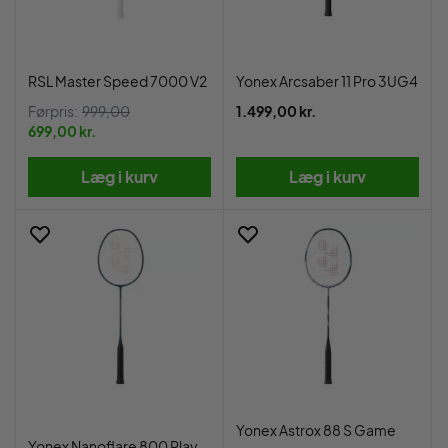
RSL Master Speed 7000 V2
Yonex Arcsaber 11 Pro 3UG4
Førpris:
999,00
1.499,00 kr.
699,00 kr.
Læg i kurv
Læg i kurv
Yonex Astrox 88 S Game
Yonex Nanoflare 800 Play