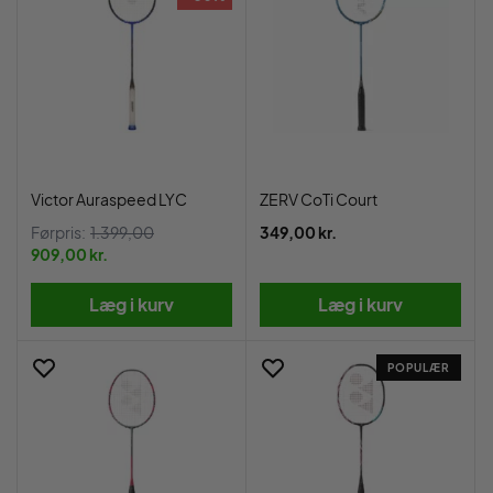
Victor Auraspeed LYC
ZERV CoTi Court
Førpris:
1.399,00
349,00 kr.
909,00 kr.
Læg i kurv
Læg i kurv
POPULÆR