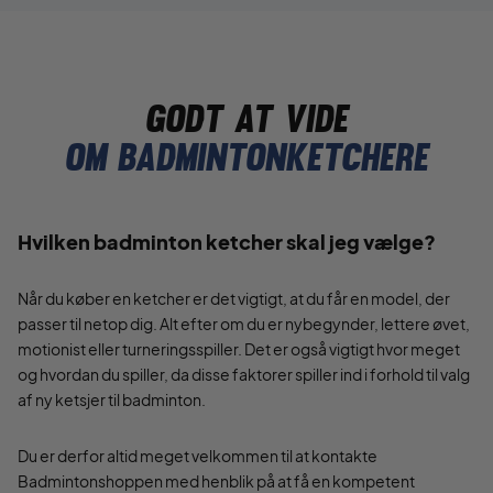
Godt at vide
Om badmintonketchere
Hvilken badminton ketcher skal jeg vælge?
Når du køber en ketcher er det vigtigt, at du får en model, der
passer til netop dig. Alt efter om du er nybegynder, lettere øvet,
motionist eller turneringsspiller. Det er også vigtigt hvor meget
og hvordan du spiller, da disse faktorer spiller ind i forhold til valg
af ny ketsjer til badminton.
Du er derfor altid meget velkommen til at kontakte
Badmintonshoppen med henblik på at få en kompetent