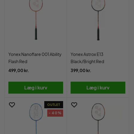
Yonex Nanoflare 001 Ability
Yonex Astrox E13
Flash Red
Black/Bright Red
499,00 kr.
399,00 kr.
Læg i kurv
Læg i kurv
OUTLET
- 40%