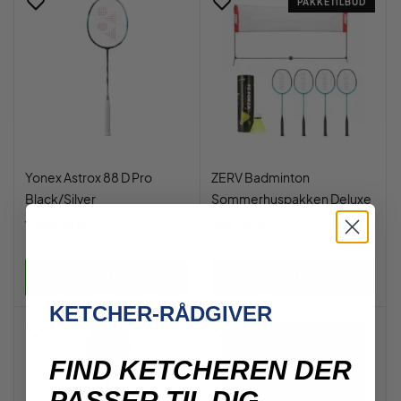
PAKKETILBUD
Yonex Astrox 88 D Pro
ZERV Badminton
Black/Silver
Sommerhuspakken Deluxe
1.649,00 kr.
799,00 kr.
Læg i kurv
Læg i kurv
KETCHER-RÅDGIVER
FIND KETCHEREN DER
PASSER TIL DIG