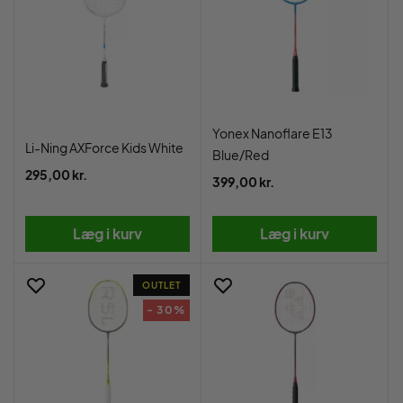
Yonex Nanoflare E13
Li-Ning AXForce Kids White
Blue/Red
295,00 kr.
399,00 kr.
Læg i kurv
Læg i kurv
OUTLET
- 30%