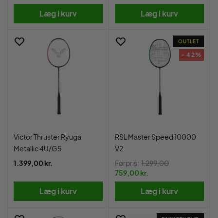
Læg i kurv
Læg i kurv
OUTLET
- 42%
Victor Thruster Ryuga
RSL Master Speed 10000
Metallic 4U/G5
V2
1.399,00 kr.
Førpris:
1.299,00
759,00 kr.
Læg i kurv
Læg i kurv