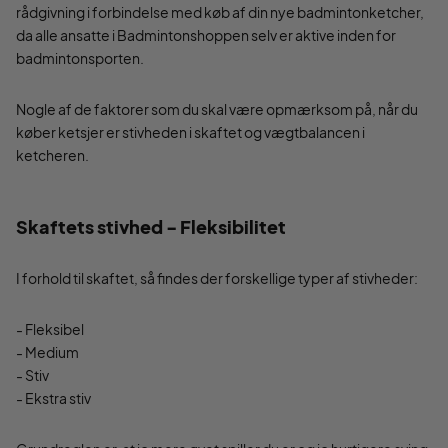
rådgivning i forbindelse med køb af din nye badmintonketcher,
da alle ansatte i Badmintonshoppen selv er aktive inden for
badmintonsporten.
Nogle af de faktorer som du skal være opmærksom på, når du
køber ketsjer er stivheden i skaftet og vægtbalancen i
ketcheren.
Skaftets stivhed - Fleksibilitet
I forhold til skaftet, så findes der forskellige typer af stivheder:
- Fleksibel
- Medium
- Stiv
- Ekstra stiv