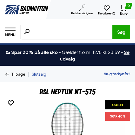
0
Ketcher rådgiver
Kurv
Favoritter (
0
)
Søg efter produkter, mærker etc.
Søg
MENU
👟 Spar 20% på alle sko
-
Gælder t.o.m, 12/8 kl. 23:59
-
Se
udvalg
|
Brug for hjælp?
Tilbage
Slutsalg
RSL Neptun NT-575
OUTLET
OUTLET
OUTLET
SPAR 40%
SPAR 40%
SPAR 40%