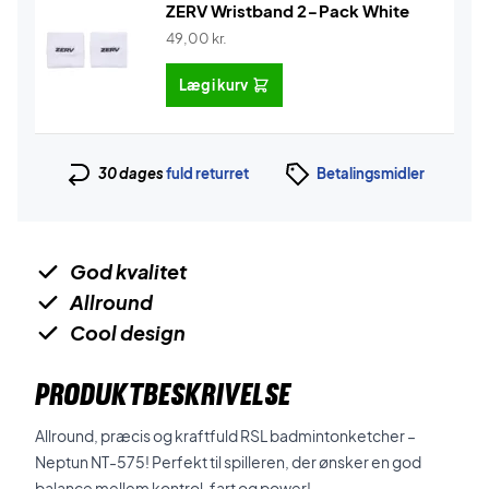
ZERV Wristband 2-Pack White
49,00
kr.
Læg i kurv
30 dages
fuld returret
Betalingsmidler
God kvalitet
Allround
Cool design
PRODUKTBESKRIVELSE
Allround, præcis og kraftfuld RSL badmintonketcher –
Neptun NT-575! Perfekt til spilleren, der ønsker en god
balance mellem kontrol, fart og power!