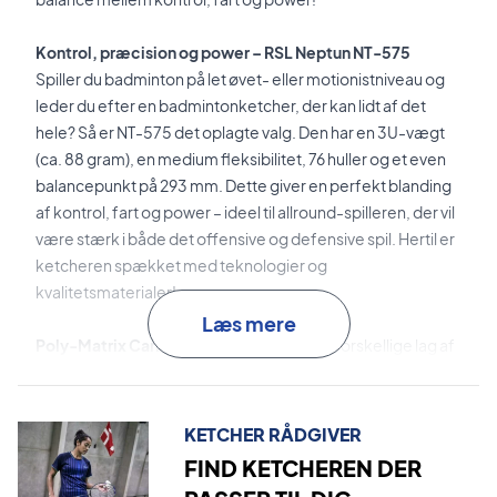
Kontrol, præcision og power – RSL Neptun NT-575
Spiller du badminton på let øvet- eller motionistniveau og
leder du efter en badmintonketcher, der kan lidt af det
hele? Så er NT-575 det oplagte valg. Den har en 3U-vægt
(ca. 88 gram), en medium fleksibilitet, 76 huller og et even
balancepunkt på 293 mm. Dette giver en perfekt blanding
af kontrol, fart og power – ideel til allround-spilleren, der vil
være stærk i både det offensive og defensive spil. Hertil er
ketcheren spækket med teknologier og
kvalitetsmaterialer!
Læs mere
Poly-Matrix Carbon
er teknologien, hvor forskellige lag af
Structural Carbon
og
High Modulus Carbon
kombineres.
Det giver en op til 19% stærkere ramme.
KETCHER RÅDGIVER
Wrinkle Free Technology
er teknologien, der reducerer
FIND KETCHEREN DER
vrid i rammen.