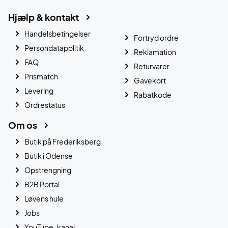
Hjælp & kontakt
Handelsbetingelser
Fortryd ordre
Persondatapolitik
Reklamation
FAQ
Returvarer
Prismatch
Gavekort
Levering
Rabatkode
Ordrestatus
Om os
Butik på Frederiksberg
Butik i Odense
Opstrengning
B2B Portal
Løvens hule
Jobs
YouTube-kanal