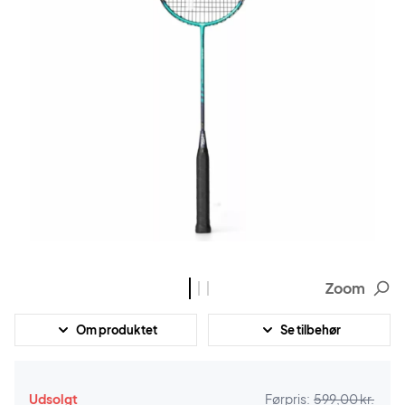
Zoom
Om produktet
Se tilbehør
Udsolgt
Førpris:
599,00 kr.