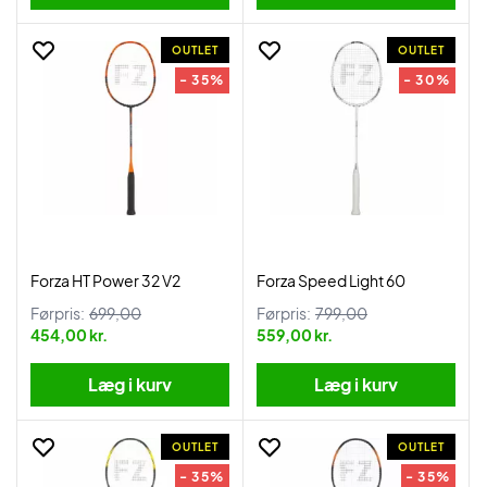
OUTLET
OUTLET
- 35%
- 30%
Forza HT Power 32 V2
Forza Speed Light 60
Førpris:
699,00
Førpris:
799,00
454,00 kr.
559,00 kr.
Læg i kurv
Læg i kurv
OUTLET
OUTLET
- 35%
- 35%