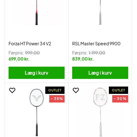
Forza HT Power 34 V2
RSL Master Speed 9900
Førpris:
999,00
Førpris:
1.199,00
699,00 kr.
839,00 kr.
Læg i kurv
Læg i kurv
OUTLET
OUTLET
- 35%
- 30%