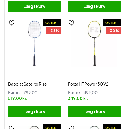
Læg i kurv
Læg i kurv
OUTLET
OUTLET
- 35%
- 30%
Babolat Satelite Rise
Forza HT Power 30 V2
Førpris:
799,00
Førpris:
499,00
519,00 kr.
349,00 kr.
Læg i kurv
Læg i kurv
OUTLET
OUTLET