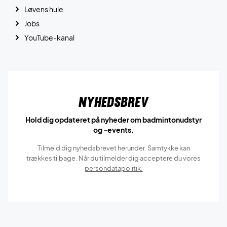
Løvens hule
Jobs
YouTube-kanal
Nyhedsbrev
Hold dig opdateret på nyheder om badmintonudstyr
og -events.
Tilmeld dig nyhedsbrevet herunder. Samtykke kan
trækkes tilbage. Når du tilmelder dig acceptere du vores
persondatapolitik.