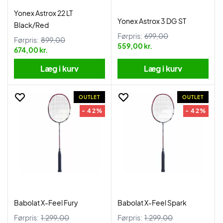
Yonex Astrox 22 LT
Yonex Astrox 3 DG ST
Black/Red
Førpris:
699,00
Førpris:
899,00
559,00 kr.
674,00 kr.
Læg i kurv
Læg i kurv
OUTLET
OUTLET
- 42%
- 42%
Babolat X-Feel Fury
Babolat X-Feel Spark
Førpris:
1.299,00
Førpris:
1.299,00