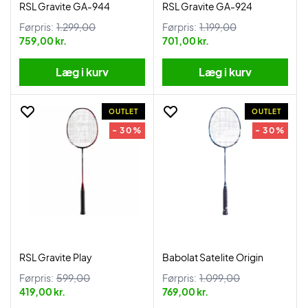
RSL Gravite GA-944
RSL Gravite GA-924
Førpris:
1.299,00
Førpris:
1.199,00
759,00 kr.
701,00 kr.
Læg i kurv
Læg i kurv
OUTLET
OUTLET
- 30%
- 30%
RSL Gravite Play
Babolat Satelite Origin
Førpris:
599,00
Førpris:
1.099,00
419,00 kr.
769,00 kr.