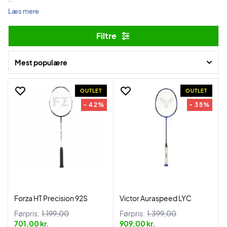
Vi rydder op og gør plads til nye modeller - og derfor finder du lige nu
Læs mere
et stærkt udvalg af ketchere til nedsatte priser.
Filtre
God shopping!
Mest populære
OUTLET
OUTLET
- 42%
- 35%
Forza HT Precision 92S
Victor Auraspeed LYC
Førpris:
1.199,00
Førpris:
1.399,00
701,00 kr.
909,00 kr.