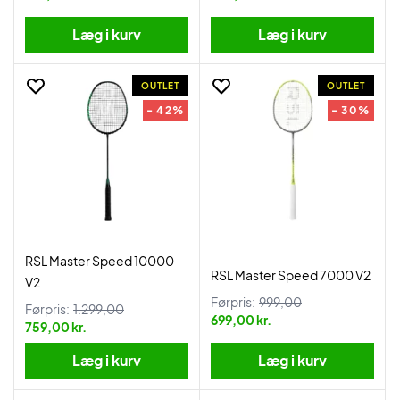
Læg i kurv
Læg i kurv
OUTLET
OUTLET
- 42%
- 30%
RSL Master Speed 10000
RSL Master Speed 7000 V2
V2
Førpris:
999,00
Førpris:
1.299,00
699,00 kr.
759,00 kr.
Læg i kurv
Læg i kurv