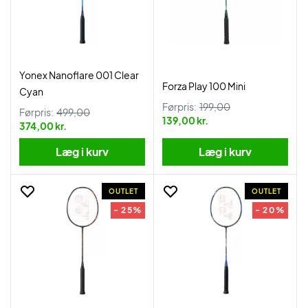
Yonex Nanoflare 001 Clear
Forza Play 100 Mini
Cyan
Førpris:
199,00
Førpris:
499,00
139,00 kr.
374,00 kr.
Læg i kurv
Læg i kurv
OUTLET
OUTLET
- 25%
- 20%