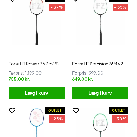
- 37%
- 35%
Forza HT Power 36 Pro VS
Forza HT Precision 76M V2
Førpris:
1.199,00
Førpris:
999,00
755,00 kr.
649,00 kr.
Læg i kurv
Læg i kurv
OUTLET
OUTLET
- 25%
- 30%