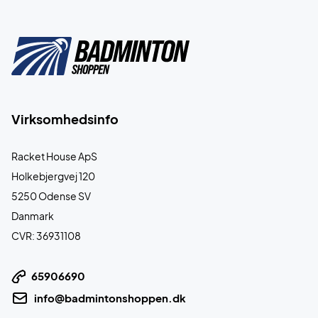
Virksomhedsinfo
Racket House ApS
Holkebjergvej 120
5250 Odense SV
Danmark
CVR: 36931108
65906690
info@badmintonshoppen.dk