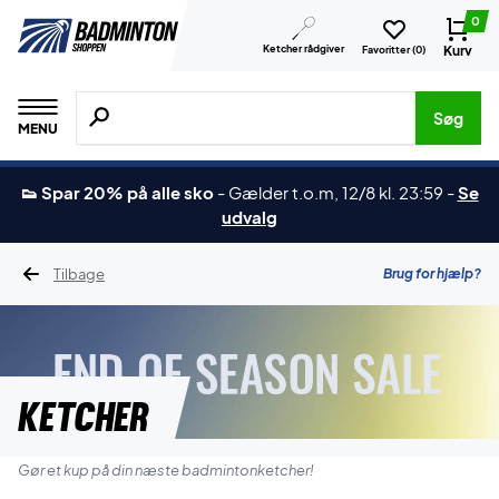
0
Ketcher rådgiver
Kurv
Favoritter (
0
)
Søg efter produkter, mærker etc.
Søg
MENU
👟 Spar 20% på alle sko
-
Gælder t.o.m, 12/8 kl. 23:59
-
Se
udvalg
Tilbage
Brug for hjælp?
Ketcher
Gør et kup på din næste badmintonketcher!