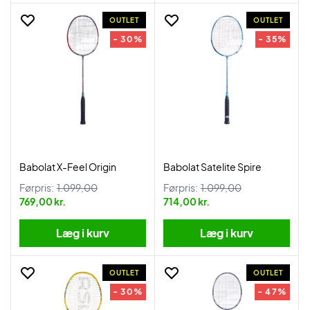
OUTLET
OUTLET
- 30%
- 35%
Babolat X-Feel Origin
Babolat Satelite Spire
Førpris:
1.099,00
Førpris:
1.099,00
769,00 kr.
714,00 kr.
Læg i kurv
Læg i kurv
OUTLET
OUTLET
- 30%
- 47%