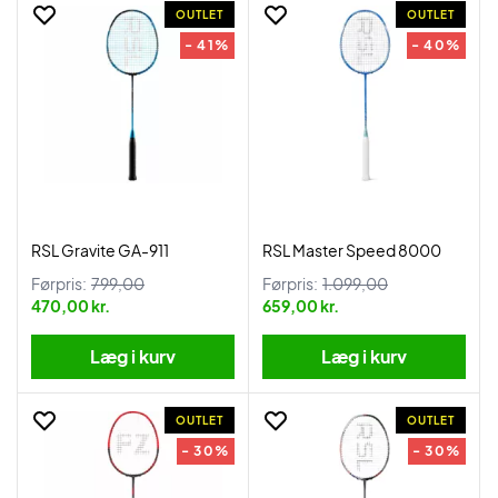
OUTLET
OUTLET
- 41%
- 40%
RSL Gravite GA-911
RSL Master Speed 8000
Førpris:
799,00
Førpris:
1.099,00
470,00 kr.
659,00 kr.
Læg i kurv
Læg i kurv
OUTLET
OUTLET
- 30%
- 30%