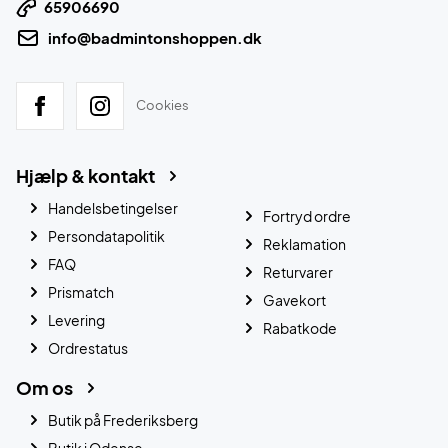
65906690
info@badmintonshoppen.dk
Cookies
Hjælp & kontakt
Handelsbetingelser
Fortryd ordre
Persondatapolitik
Reklamation
FAQ
Returvarer
Prismatch
Gavekort
Levering
Rabatkode
Ordrestatus
Om os
Butik på Frederiksberg
Butik i Odense