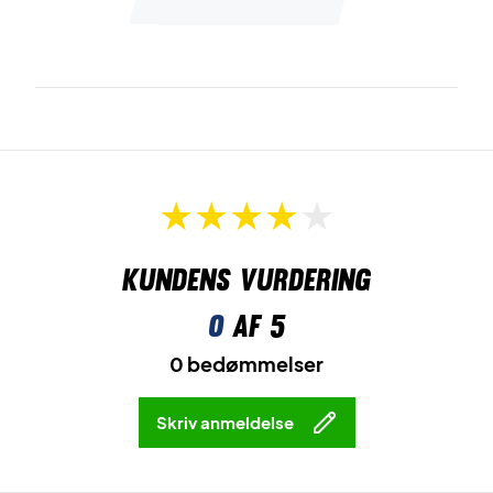
Leveres
uden cover
.
Kundens vurdering
0
af 5
0 bedømmelser
Skriv anmeldelse