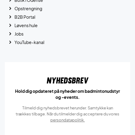
Opstrengning
B2B Portal
Løvens hule
Jobs
YouTube-kanal
Nyhedsbrev
Hold dig opdateret på nyheder om badmintonudstyr
og -events.
Tilmeld dig nyhedsbrevet herunder. Samtykke kan
trækkes tilbage. Når du tilmelder dig acceptere du vores
persondatapolitik.