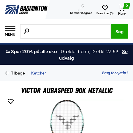
0
Ketcher rådgiver
Kurv
Favoritter (
0
)
Søg efter produkter, mærker etc.
Søg
MENU
👟 Spar 20% på alle sko
-
Gælder t.o.m, 12/8 kl. 23:59
-
Se
udvalg
|
Brug for hjælp?
Tilbage
Ketcher
Victor Auraspeed 90K Metallic