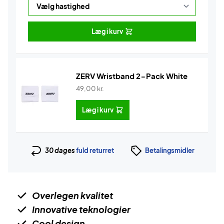
Læg i kurv
ZERV Wristband 2-Pack White
49,00
kr.
Læg i kurv
30 dages
fuld returret
Betalingsmidler
Overlegen kvalitet
Innovative teknologier
Cool design