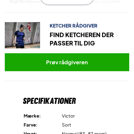
High Resilience Modulus Graphite
er det lette og stærke
materiale, der er brugt i både rammen og skaftet.
Pyrofil
er det ultra-lette highperformance japanske
KETCHER RÅDGIVER
carbon, der også er inkorporeret i skaftet. Dette materiale
FIND KETCHEREN DER
fremmer ketcherens kontrol og performance.
PASSER TIL DIG
Metallic Carbon Fiber
er de metalliseret carbon, der er
brugt i rammen. Dette materiale fremmer kraftoverførslen
Prøv rådgiveren
markant.
Hard Cored Technology
er teknologien, hvor
rammekonstruktionen opbygges af flere lag carbon. Dette
sikre en suveræn ydeevne og føling.
Specifikationer
Rebound Shield
er teknologien, der fremmer
Mærke:
Victor
reboundeffekten.
Farve:
Sort
Dynamic Sword
er det klingelignende rammedesign, der
Vægt:
Normal (83-87 gram)