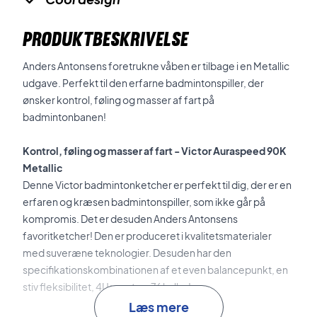
PRODUKTBESKRIVELSE
Anders Antonsens foretrukne våben er tilbage i en Metallic
udgave. Perfekt til den erfarne badmintonspiller, der
ønsker kontrol, føling og masser af fart på
badmintonbanen!
Kontrol, føling og masser af fart - Victor Auraspeed 90K
Metallic
Denne Victor badmintonketcher er perfekt til dig, der er en
erfaren og kræsen badmintonspiller, som ikke går på
kompromis. Det er desuden Anders Antonsens
favoritketcher! Den er produceret i kvalitetsmaterialer
med suveræne teknologier. Desuden har den
specifikationskombinationen af et even balancepunkt, en
stiv fleksibilitet, 4U vægt og 76 huller!
Læs mere