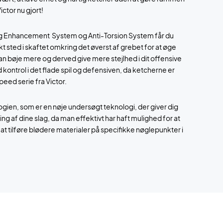
ictor nu gjort!
 Enhancement System og Anti-Torsion System får du
ikt sted i skaftet omkring det øverst af grebet for at øge
n bøje mere og derved give mere stejlhed i dit offensive
d kontrol i det flade spil og defensiven, da ketcherne er
peed serie fra Victor.
ogien, som er en nøje undersøgt teknologi, der giver dig
ng af dine slag, da man effektivt har haft mulighed for at
 at tilføre blødere materialer på specifikke nøglepunkter i