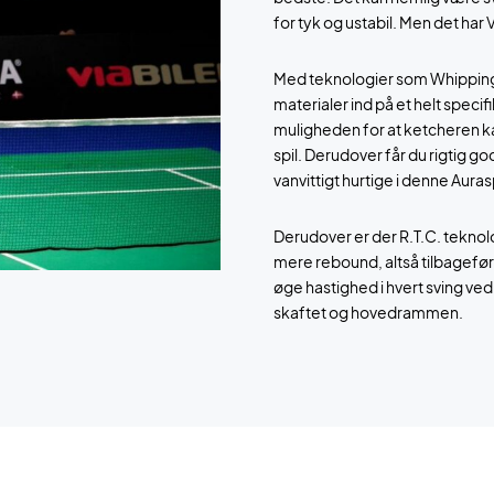
for tyk og ustabil. Men det har V
Med teknologier som Whipping
materialer ind på et helt specif
muligheden for at ketcheren ka
spil. Derudover får du rigtig go
vanvittigt hurtige i denne Auras
Derudover er der R.T.C. teknol
mere rebound, altså tilbageføri
øge hastighed i hvert sving ved
skaftet og hovedrammen.