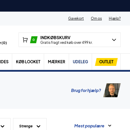
Gavekort
Om os
Hjælp?
INDKØBSKURV
0
Gratis fragt ved køb over 499 kr.
 (
0
)
IDES
KØB LOOKET
MÆRKER
UDELEG
OUTLET
Brug for hjælp?
Mest populære
Strenge