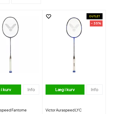
OUTLET
- 35%
i kurv
Info
Læg i kurv
Info
raspeed Fantome
Victor Auraspeed LYC