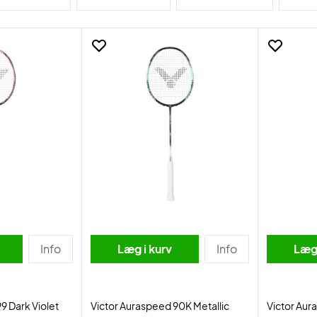
Info
Læg i kurv
Info
Læg 
9 Dark Violet
Victor Auraspeed 90K Metallic
Victor Au