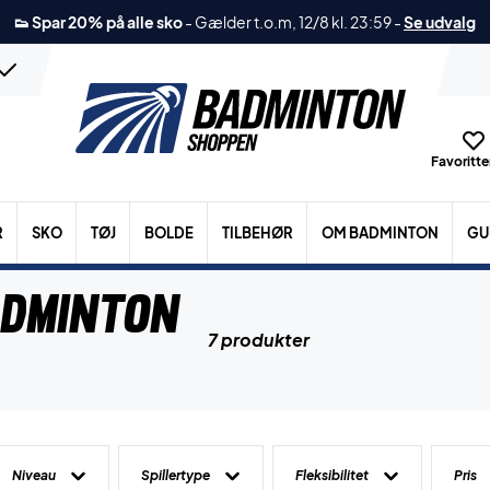
👟 Spar 20% på alle sko
-
Gælder t.o.m, 12/8 kl. 23:59
-
Se udvalg
Favoritter
R
SKO
TØJ
BOLDE
TILBEHØR
OM BADMINTON
GU
adminton
7 produkter
Niveau
Spillertype
Fleksibilitet
Pris