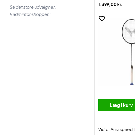
1.399,00 kr.
Se det store udvalg her i
Badmintonshoppen!
Læg i kurv
Victor Auraspeed 1