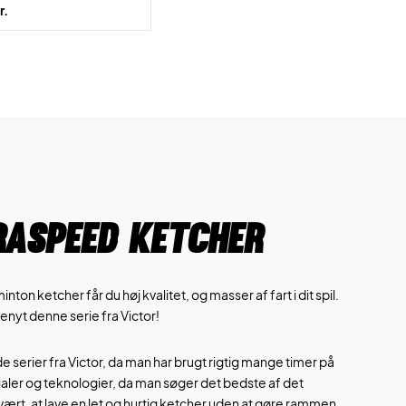
r.
raspeed ketcher
n ketcher får du høj kvalitet, og masser af fart i dit spil.
nyt denne serie fra Victor!
e serier fra Victor, da man har brugt rigtig mange timer på
rialer og teknologier, da man søger det bedste af det
ært, at lave en let og hurtig ketcher uden at gøre rammen