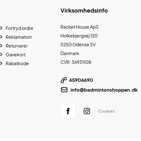
Virksomhedsinfo
Racket House ApS
Fortryd ordre
Holkebjergvej 120
Reklamation
5250 Odense SV
Returvarer
Danmark
Gavekort
CVR: 36931108
Rabatkode
65906690
info@badmintonshoppen.dk
Cookies