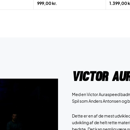
999,00 kr.
1.399,00 k
Victor Au
Med en Victor Auraspeed badminto
Spil som Anders Antonsen og be
Dette er en af de mest udvikled
udvikling af de helt rette mate
bedste. Det kan nemlig være sv