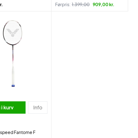
r.
Førpris:
1.399,00
909,00 kr.
i kurv
Info
raspeed Fantome F