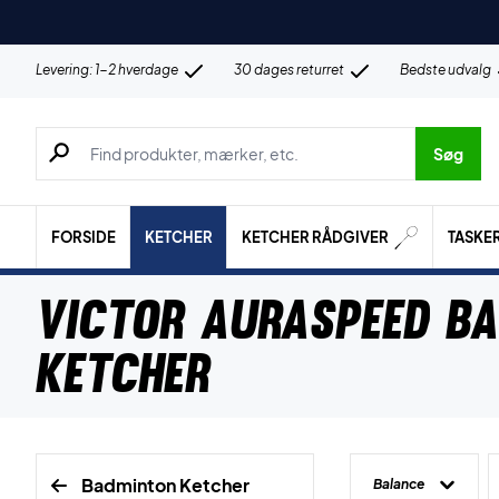
Levering: 1-2 hverdage
30 dages returret
Bedste udvalg
Søg efter produkter, mærker etc.
Søg
FORSIDE
KETCHER
KETCHER RÅDGIVER
TASKE
Victor Auraspeed B
ketcher
Badminton Ketcher
Balance