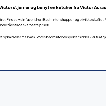
ctor stjerner og benyt en ketcher fra Victor Aura
ol. Find selv din favorit her i Badmintonshoppen og bliv ikke skuffet!
hele fåes til de skarpeste priser!
et opkald eller mail væk. Vores badmintoneksperter sidder klar til at h