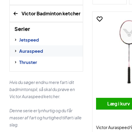
Victor Badminton ketcher
Serier
Jetspeed
Auraspeed
Thruster
Hvis du søger endnu mere fart i dit
badmintonspil, så skal du prøve en
Victor Auraspeed ketcher.
Læg i kurv
Denne serie er lynhurtig og du får
masser af fart og hurtighed tilført i alle
slag.
Victor Auraspeed 9