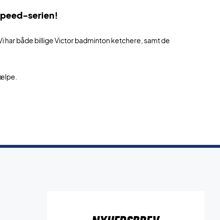
speed-serien!
 Vi har både billige Victor badminton ketchere, samt de
jælpe.