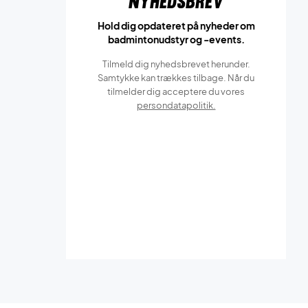
Nyhedsbrev
Hold dig opdateret på nyheder om
badmintonudstyr og -events.
Tilmeld dig nyhedsbrevet herunder.
Samtykke kan trækkes tilbage. Når du
tilmelder dig acceptere du vores
persondatapolitik.