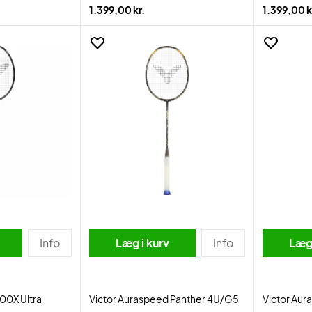
1.399,00 kr.
1.399,00 k
Info
Læg i kurv
Info
Læg 
00X Ultra
Victor Auraspeed Panther 4U/G5
Victor Au