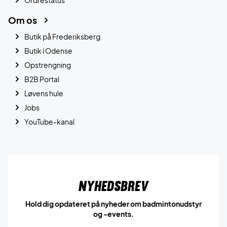
Om os
Butik på Frederiksberg
Butik i Odense
Opstrengning
B2B Portal
Løvens hule
Jobs
YouTube-kanal
Nyhedsbrev
Hold dig opdateret på nyheder om badmintonudstyr
og -events.