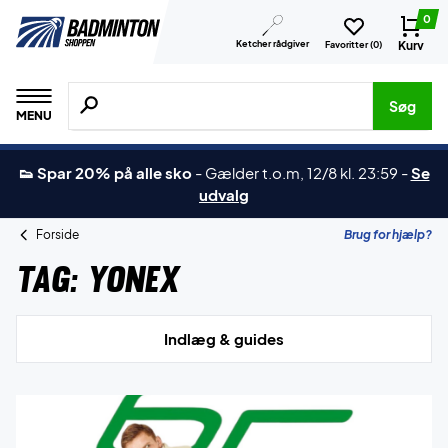
0
Ketcher rådgiver
Kurv
Favoritter (
0
)
Søg efter produkter, mærker etc.
Søg
MENU
👟 Spar 20% på alle sko
-
Gælder t.o.m, 12/8 kl. 23:59
-
Se
udvalg
Forside
Brug for hjælp?
Tag:
Yonex
Indlæg & guides