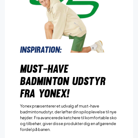
Inspiration:
Must-Have
Badminton Udstyr
fra Yonex!
Yonex præsenterer et udvalg af must-have
badmintonudstyr, der løfter din spiloplevelse til nye
højder. Fra avancerede ketchere til komfortable sko
og tilbehør, giver disse produkter dig en afgørende
fordel på banen.