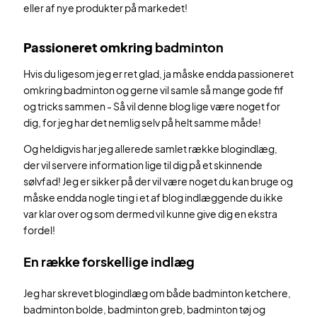
eller af nye produkter på markedet!
Passioneret omkring
badminton
Hvis du ligesom jeg er ret glad, ja måske endda passioneret
omkring badminton og gerne vil samle så mange gode fif
og tricks sammen - Så vil denne blog lige være noget for
dig, for jeg har det nemlig selv på helt samme måde!
Og heldigvis har jeg allerede samlet række blogindlæg,
der vil servere information lige til dig på et skinnende
sølvfad! Jeg er sikker på der vil være noget du kan bruge og
måske endda nogle ting i et af blog indlæggende du ikke
var klar over og som dermed vil kunne give dig en ekstra
fordel!
En række forskellige indlæg
Jeg har skrevet blogindlæg om både badminton ketchere,
badminton bolde, badminton greb, badminton tøj og