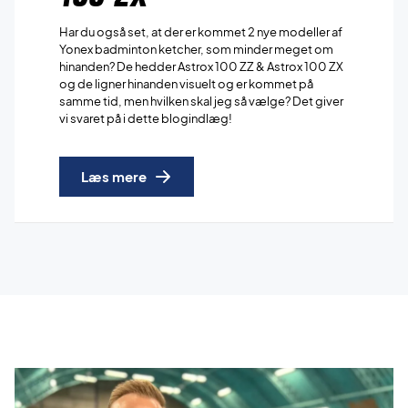
Har du også set, at der er kommet 2 nye modeller af
Yonex badminton ketcher, som minder meget om
hinanden? De hedder Astrox 100 ZZ & Astrox 100 ZX
og de ligner hinanden visuelt og er kommet på
samme tid, men hvilken skal jeg så vælge? Det giver
vi svaret på i dette blogindlæg!
Læs mere