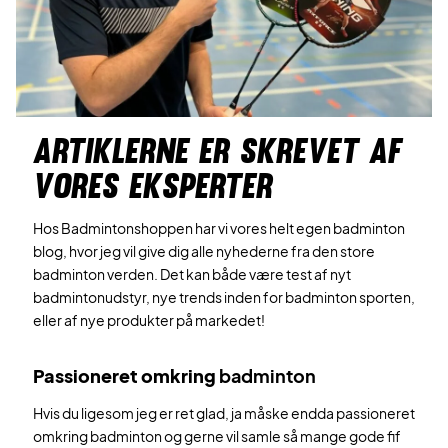
ARTIKLERNE ER SKREVET AF
VORES EKSPERTER
Hos Badmintonshoppen har vi vores helt egen badminton
blog, hvor jeg vil give dig alle nyhederne fra den store
badminton verden. Det kan både være test af nyt
badmintonudstyr, nye trends inden for badminton sporten,
eller af nye produkter på markedet!
Passioneret omkring
badminton
Hvis du ligesom jeg er ret glad, ja måske endda passioneret
omkring badminton og gerne vil samle så mange gode fif