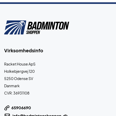
Virksomhedsinfo
Racket House ApS
Holkebjergvej 120
5250 Odense SV
Danmark
CVR: 36931108
65906690
info@badmintonshoppen.dk