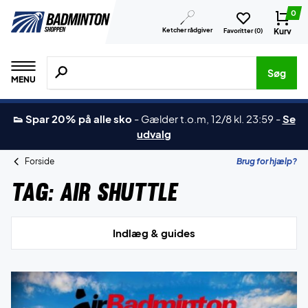
0
Ketcher rådgiver
Kurv
Favoritter (
0
)
Søg efter produkter, mærker etc.
Søg
MENU
👟 Spar 20% på alle sko
-
Gælder t.o.m, 12/8 kl. 23:59
-
Se
udvalg
Forside
Brug for hjælp?
Tag:
Air Shuttle
Indlæg & guides