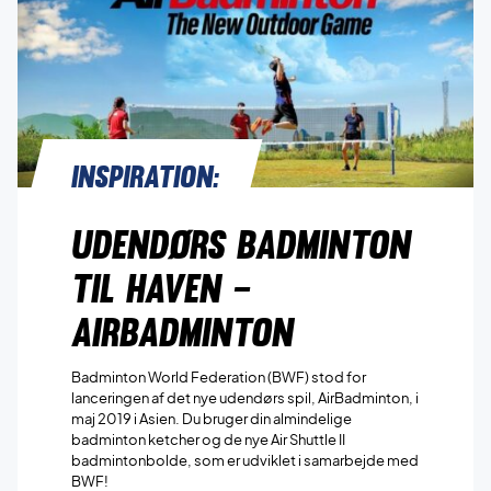
Inspiration:
Udendørs badminton
til haven –
AirBadminton
Badminton World Federation (BWF) stod for
lanceringen af det nye udendørs spil, AirBadminton, i
maj 2019 i Asien. Du bruger din almindelige
badminton ketcher og de nye Air Shuttle II
badmintonbolde, som er udviklet i samarbejde med
BWF!