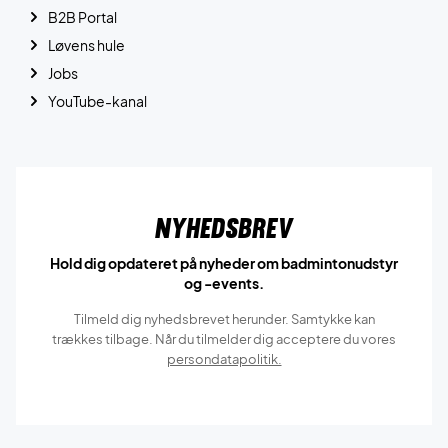
B2B Portal
Løvens hule
Jobs
YouTube-kanal
Nyhedsbrev
Hold dig opdateret på nyheder om badmintonudstyr
og -events.
Tilmeld dig nyhedsbrevet herunder. Samtykke kan
trækkes tilbage. Når du tilmelder dig acceptere du vores
persondatapolitik.