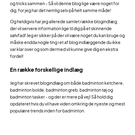
og tricks sammen - Så vil denne blog lige være noget for
dig, for jeg har det nemlig selv på helt samme måde!
Og heldigvis har jeg allerede samlet række blogindlæg,
der vil servere information lige til dig på et skinnende
sølvfad! Jeg er sikker på der vil være noget du kan bruge og
måske endda nogle ting i et af blog indlæggende du ikke
var klar over og som dermed vil kunne give dig en ekstra
fordel!
En række forskellige indlæg
Jeg har skrevet blogindlæg om både badminton ketchere,
badminton bolde, badminton greb, badminton tøj og
badminton tasker - og der er mere på vej! Så hold dig
opdateret hvis du vil have viden omkring de nyeste og mest
populære trends inden for badminton.