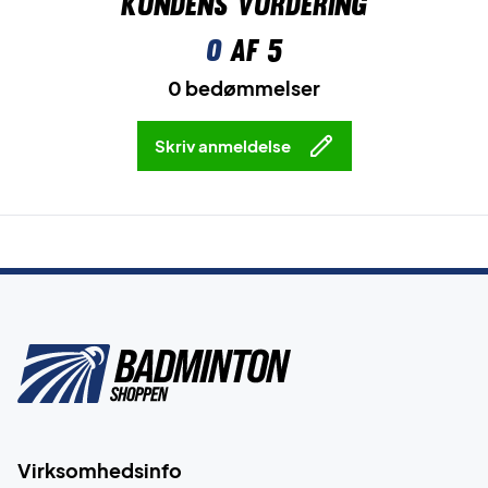
Kundens vurdering
0
af 5
0 bedømmelser
Skriv anmeldelse
Virksomhedsinfo