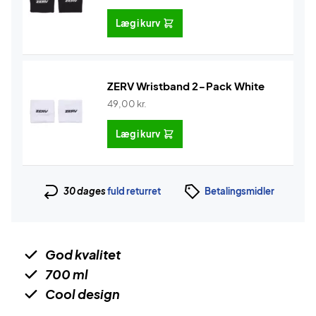
Læg i kurv
ZERV Wristband 2-Pack White
49,00
kr.
Læg i kurv
30 dages
fuld returret
Betalingsmidler
God kvalitet
700 ml
Cool design