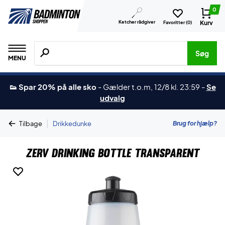
0
Ketcher rådgiver
Kurv
Favoritter (
0
)
Søg efter produkter, mærker etc.
Søg
MENU
👟 Spar 20% på alle sko
-
Gælder t.o.m, 12/8 kl. 23:59
-
Se
udvalg
|
Brug for hjælp?
Tilbage
Drikkedunke
ZERV Drinking Bottle Transparent