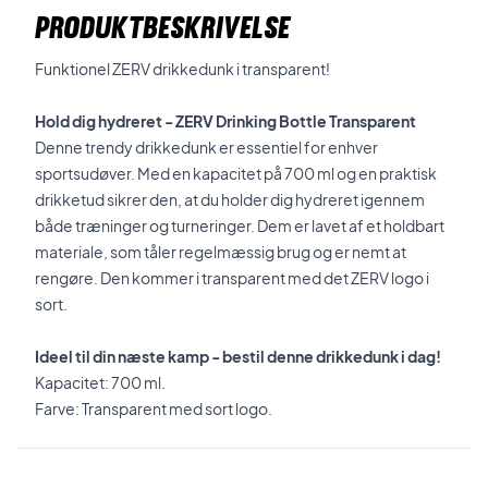
PRODUKTBESKRIVELSE
Funktionel ZERV drikkedunk i transparent!
Hold dig hydreret - ZERV Drinking Bottle Transparent
Denne trendy drikkedunk er essentiel for enhver
sportsudøver. Med en kapacitet på 700 ml og en praktisk
drikketud sikrer den, at du holder dig hydreret igennem
både træninger og turneringer. Dem er lavet af et holdbart
materiale, som tåler regelmæssig brug og er nemt at
rengøre. Den kommer i transparent med det ZERV logo i
sort.
Ideel til din næste kamp - bestil denne drikkedunk i dag!
Kapacitet: 700 ml.
Farve: Transparent med sort logo.