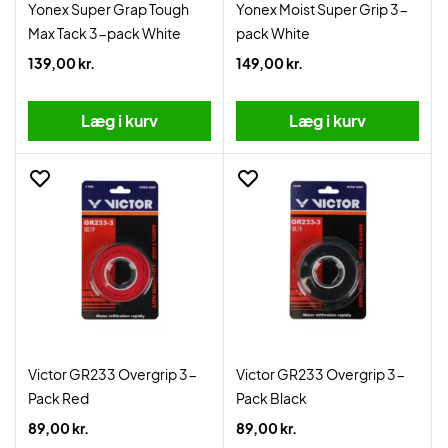
Yonex Super Grap Tough
Yonex Moist Super Grip 3-
Max Tack 3-pack White
pack White
139,00 kr.
149,00 kr.
Læg i kurv
Læg i kurv
Victor GR233 Overgrip 3-
Victor GR233 Overgrip 3-
Pack Red
Pack Black
89,00 kr.
89,00 kr.