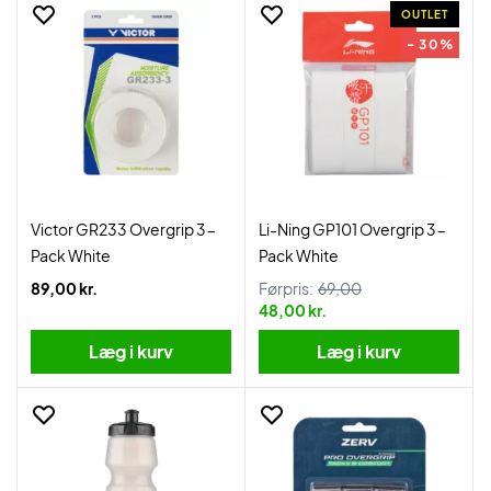
OUTLET
- 30%
Victor GR233 Overgrip 3-
Li-Ning GP101 Overgrip 3-
Pack White
Pack White
89,00 kr.
Førpris:
69,00
48,00 kr.
Læg i kurv
Læg i kurv