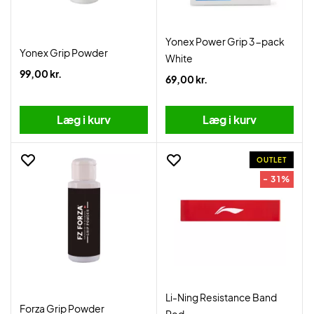
Yonex Power Grip 3-pack
Yonex Grip Powder
White
99,00 kr.
69,00 kr.
Læg i kurv
Læg i kurv
OUTLET
- 31%
Li-Ning Resistance Band
Forza Grip Powder