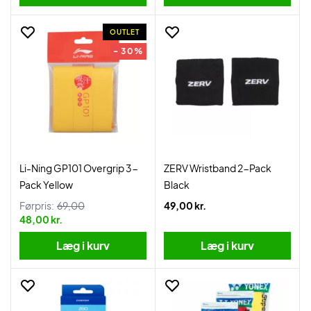
OUTLET
- 30%
Li-Ning GP101 Overgrip 3-
ZERV Wristband 2-Pack
Pack Yellow
Black
Førpris:
69,00
49,00 kr.
48,00 kr.
Læg i kurv
Læg i kurv