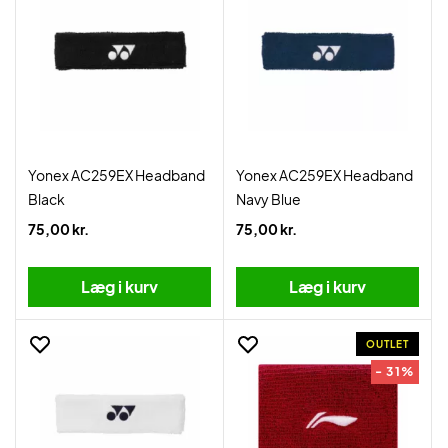
Yonex AC259EX Headband
Yonex AC259EX Headband
Black
Navy Blue
75,00 kr.
75,00 kr.
Læg i kurv
Læg i kurv
OUTLET
- 31%