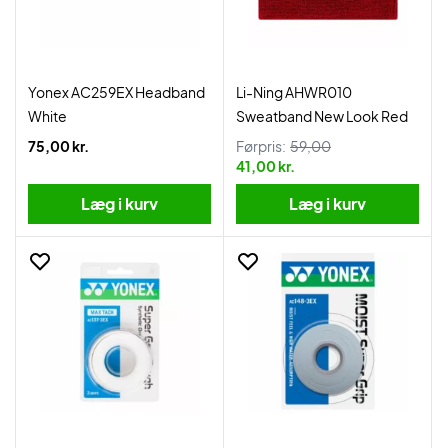
Yonex AC259EX Headband
Li-Ning AHWR010
White
Sweatband New Look Red
75,00 kr.
Førpris:
59,00
41,00 kr.
Læg i kurv
Læg i kurv