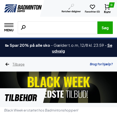
0
Ketcher rådgiver
Kurv
Favoritter (
0
)
Søg efter produkter, mærker etc.
Søg
MENU
👟 Spar 20% på alle sko
-
Gælder t.o.m, 12/8 kl. 23:59
-
Se
udvalg
Tilbage
Brug for hjælp?
Tilbehør
Black Week er startet hos Badmintonshoppen!