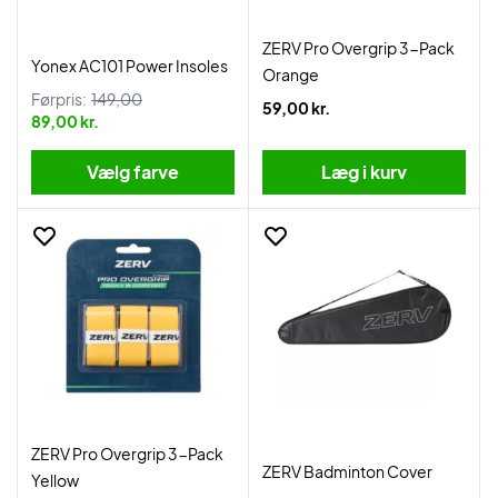
ZERV Pro Overgrip 3-Pack
Yonex AC101 Power Insoles
Orange
Førpris:
149,00
59,00 kr.
89,00 kr.
Vælg farve
Læg i kurv
ZERV Pro Overgrip 3-Pack
ZERV Badminton Cover
Yellow