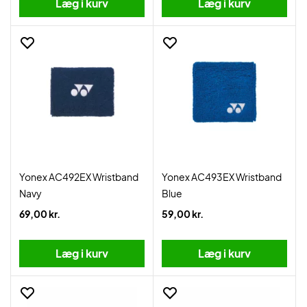
Læg i kurv
Læg i kurv
Yonex AC492EX Wristband
Yonex AC493EX Wristband
Navy
Blue
69,00 kr.
59,00 kr.
Læg i kurv
Læg i kurv