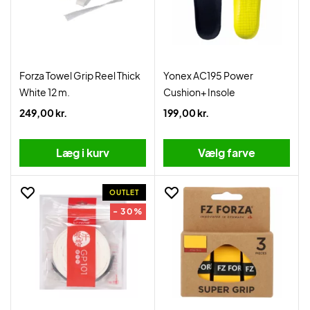
Forza Towel Grip Reel Thick
Yonex AC195 Power
White 12 m.
Cushion+ Insole
249,00 kr.
199,00 kr.
Læg i kurv
Vælg farve
OUTLET
- 30%