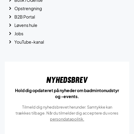
Butik i Odense
Opstrengning
B2B Portal
Løvens hule
Jobs
YouTube-kanal
Nyhedsbrev
Hold dig opdateret på nyheder om badmintonudstyr
og -events.
Tilmeld dig nyhedsbrevet herunder. Samtykke kan
trækkes tilbage. Når du tilmelder dig acceptere du vores
persondatapolitik.