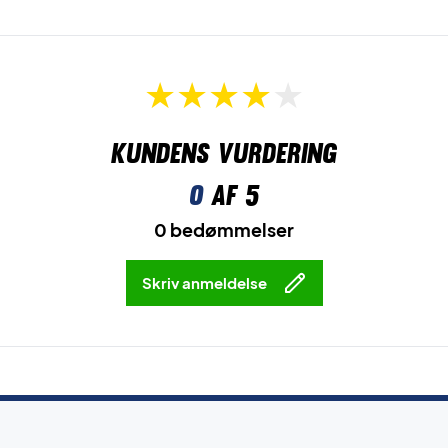
Kundens vurdering
0
af 5
0 bedømmelser
Skriv anmeldelse