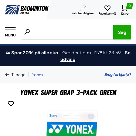
0
Ketcher rådgiver
Kurv
Favoritter (
0
)
Søg efter produkter, mærker etc.
Søg
MENU
👟 Spar 20% på alle sko
-
Gælder t.o.m, 12/8 kl. 23:59
-
Se
udvalg
|
Brug for hjælp?
Tilbage
Yonex
Yonex Super Grap 3-Pack Green