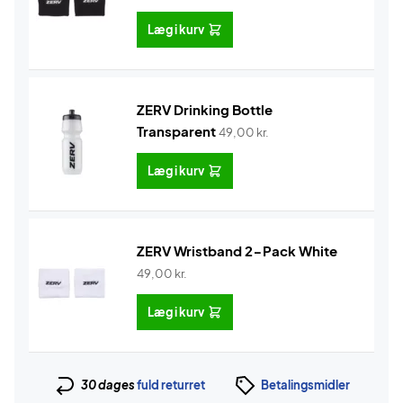
Læg i kurv
ZERV Drinking Bottle
Transparent
49,00
kr.
Læg i kurv
ZERV Wristband 2-Pack White
49,00
kr.
Læg i kurv
30 dages
fuld returret
Betalingsmidler