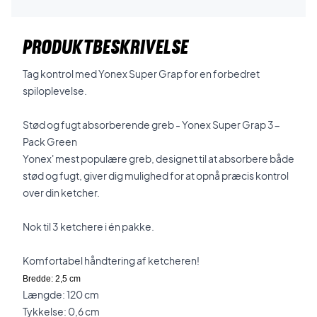
PRODUKTBESKRIVELSE
Tag kontrol med Yonex Super Grap for en forbedret
spiloplevelse.
Stød og fugt absorberende greb - Yonex Super Grap 3-
Pack Green
Yonex' mest populære greb, designet til at absorbere både
stød og fugt, giver dig mulighed for at opnå præcis kontrol
over din ketcher.
Nok til 3 ketchere i én pakke.
Komfortabel håndtering af ketcheren!
Bredde: 2,5 cm
Længde: 120 cm
Tykkelse: 0,6 cm