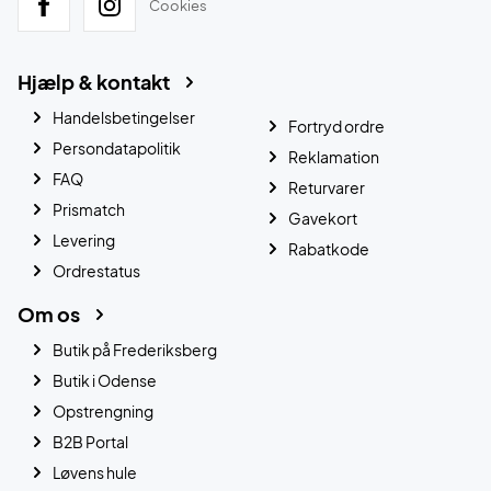
Cookies
Hjælp & kontakt
Handelsbetingelser
Fortryd ordre
Persondatapolitik
Reklamation
FAQ
Returvarer
Prismatch
Gavekort
Levering
Rabatkode
Ordrestatus
Om os
Butik på Frederiksberg
Butik i Odense
Opstrengning
B2B Portal
Løvens hule