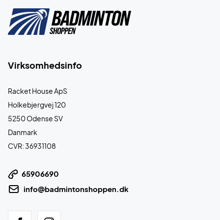
Virksomhedsinfo
Racket House ApS
Holkebjergvej 120
5250 Odense SV
Danmark
CVR: 36931108
65906690
info@badmintonshoppen.dk