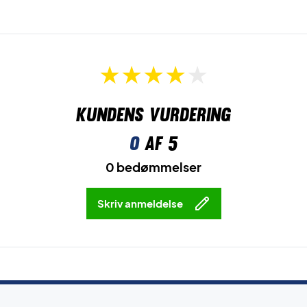
Kundens vurdering
0
af 5
0 bedømmelser
Skriv anmeldelse