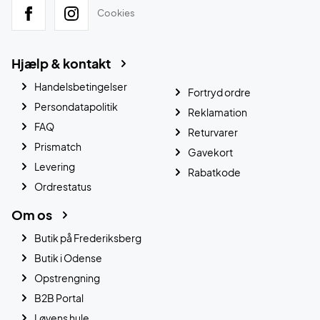
Cookies
Hjælp & kontakt
Handelsbetingelser
Fortryd ordre
Persondatapolitik
Reklamation
FAQ
Returvarer
Prismatch
Gavekort
Levering
Rabatkode
Ordrestatus
Om os
Butik på Frederiksberg
Butik i Odense
Opstrengning
B2B Portal
Løvens hule