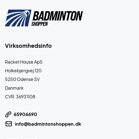
Virksomhedsinfo
Racket House ApS
Holkebjergvej 120
5250 Odense SV
Danmark
CVR: 36931108
65906690
info@badmintonshoppen.dk