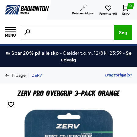
0
Ketcher rådgiver
Kurv
Favoritter (
0
)
Søg efter produkter, mærker etc.
Søg
MENU
👟 Spar 20% på alle sko
-
Gælder t.o.m, 12/8 kl. 23:59
-
Se
udvalg
|
Brug for hjælp?
Tilbage
ZERV
ZERV Pro Overgrip 3-Pack Orange