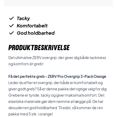
Tacky
Komfortabelt
God holdbarhed
PRODUKTBESKRIVELSE
Det ultimative ZERV overgrip, der giver dig både tackiness
og komfort i ét greb!
Få det perfekte greb - ZERV Pro Overgrip
3-Pack Orange
Leder du efter et overgrip, der både er komfortabelt og
giver godt greb? Så er denne pakke det rigtige valg for dig.
Grebene er tynde, tacky og giver maksimal komfort. Det
elastiske materiale gør dem nemme at lægge på. De har
desuden en god holdbarhed. Til sidst, så kommer de i en
pakke med 3 stk. i orange!