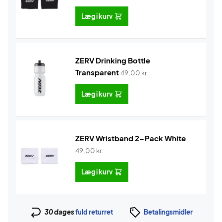
Læg i kurv
ZERV Drinking Bottle
Transparent
49,00
kr.
Læg i kurv
ZERV Wristband 2-Pack White
49,00
kr.
Læg i kurv
30 dages
fuld returret
Betalingsmidler