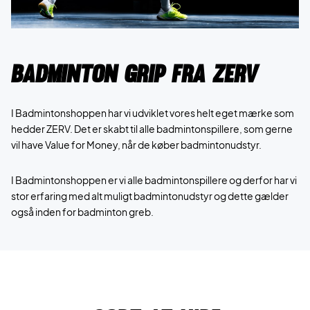
Badminton grip fra ZERV
I Badmintonshoppen har vi udviklet vores helt eget mærke som
hedder ZERV. Det er skabt til alle badmintonspillere, som gerne
vil have Value for Money, når de køber badmintonudstyr.
I Badmintonshoppen er vi alle badmintonspillere og derfor har vi
stor erfaring med alt muligt badmintonudstyr og dette gælder
også inden for badminton greb.