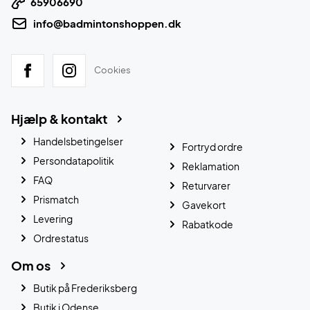
65906690
info@badmintonshoppen.dk
Cookies
Hjælp & kontakt
Handelsbetingelser
Fortryd ordre
Persondatapolitik
Reklamation
FAQ
Returvarer
Prismatch
Gavekort
Levering
Rabatkode
Ordrestatus
Om os
Butik på Frederiksberg
Butik i Odense