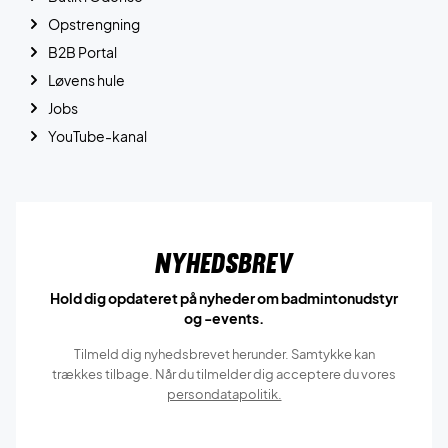
Opstrengning
B2B Portal
Løvens hule
Jobs
YouTube-kanal
Nyhedsbrev
Hold dig opdateret på nyheder om badmintonudstyr
og -events.
Tilmeld dig nyhedsbrevet herunder. Samtykke kan
trækkes tilbage. Når du tilmelder dig acceptere du vores
persondatapolitik.