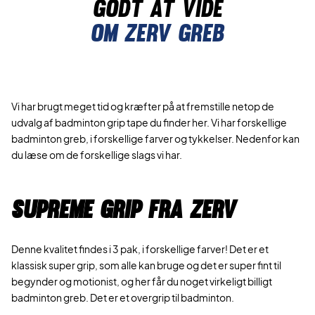
Godt at vide
Om zerv greb
Vi har brugt meget tid og kræfter på at fremstille netop de
udvalg af badminton grip tape du finder her. Vi har forskellige
badminton greb, i forskellige farver og tykkelser. Nedenfor kan
du læse om de forskellige slags vi har.
Supreme grip fra ZERV
Denne kvalitet findes i 3 pak, i forskellige farver! Det er et
klassisk super grip, som alle kan bruge og det er super fint til
begynder og motionist, og her får du noget virkeligt billigt
badminton greb. Det er et overgrip til badminton.