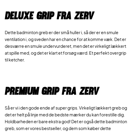
Deluxe grip fra ZERV
Dette badminton greb er der små huller i, så der er en smule
ventilation i, og sveden har en chance for at komme væk. Det er
desværre en smule undervurderet, men det er virkeligt lækkert
at spille med, og det er klart et forsøg værd. Et perfekt overgrip
til ketcher.
Premium grip fra ZERV
Så er vi i den gode ende af super grips. Virkeligt lækkert greb og
det er helt på linje med de bedste mærker du kan forestille dig.
Holdbarheden er bare ekstra god! Det er også dette badminton
greb, som er vores bestseller, og dem som køber dette