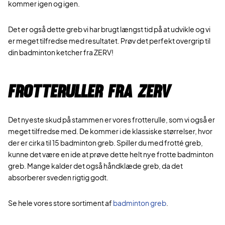
kommer igen og igen.
Det er også dette greb vi har brugt længst tid på at udvikle og vi
er meget tilfredse med resultatet. Prøv det perfekt overgrip til
din badminton ketcher fra ZERV!
Frotteruller fra ZERV
Det nyeste skud på stammen er vores frotterulle, som vi også er
meget tilfredse med. De kommer i de klassiske størrelser, hvor
der er cirka til 15 badminton greb. Spiller du med frotté greb,
kunne det være en ide at prøve dette helt nye frotte badminton
greb. Mange kalder det også håndklæde greb, da det
absorberer sveden rigtig godt.
Se hele vores store sortiment af
badminton greb
.