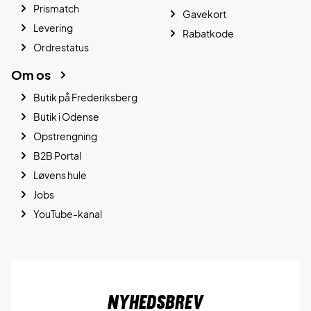
Prismatch
Gavekort
Levering
Rabatkode
Ordrestatus
Om os
Butik på Frederiksberg
Butik i Odense
Opstrengning
B2B Portal
Løvens hule
Jobs
YouTube-kanal
Nyhedsbrev