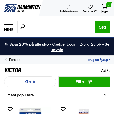
0
Ketcher rådgiver
Kurv
Favoritter (
0
)
Søg efter produkter, mærker etc.
Søg
MENU
👟 Spar 20% på alle sko
-
Gælder t.o.m, 12/8 kl. 23:59
-
Se
udvalg
Forside
Brug for hjælp?
Victor
7 stk.
Greb
Filtre
Mest populære