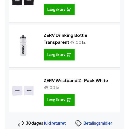
Læg i kurv
ZERV Drinking Bottle
Transparent
49,00
kr.
Læg i kurv
ZERV Wristband 2-Pack White
49,00
kr.
Læg i kurv
30 dages
fuld returret
Betalingsmidler