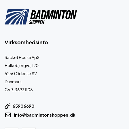
Virksomhedsinfo
Racket House ApS
Holkebjergvej 120
5250 Odense SV
Danmark
CVR: 36931108
65906690
info@badmintonshoppen.dk