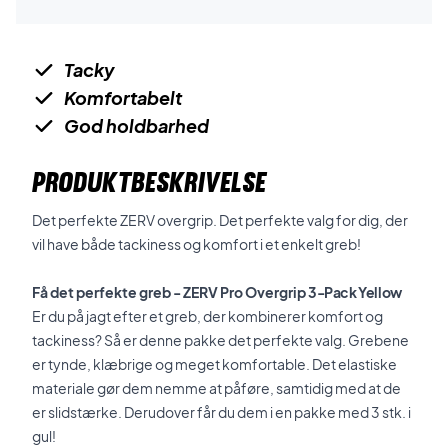
Tacky
Komfortabelt
God holdbarhed
PRODUKTBESKRIVELSE
Det perfekte ZERV overgrip. Det perfekte valg for dig, der
vil have både tackiness og komfort i et enkelt greb!
Få det perfekte greb - ZERV Pro Overgrip
3-Pack Yellow
Er du på jagt efter et greb, der kombinerer komfort og
tackiness? Så er denne pakke det perfekte valg. Grebene
er tynde, klæbrige og meget komfortable. Det elastiske
materiale gør dem nemme at påføre, samtidig med at de
er slidstærke. Derudover får du dem i en pakke med 3 stk. i
gul!