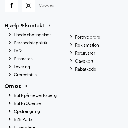
Cookies
Hjælp & kontakt
Handelsbetingelser
Fortryd ordre
Persondatapolitik
Reklamation
FAQ
Returvarer
Prismatch
Gavekort
Levering
Rabatkode
Ordrestatus
Om os
Butik på Frederiksberg
Butik i Odense
Opstrengning
B2B Portal
Løvens hule