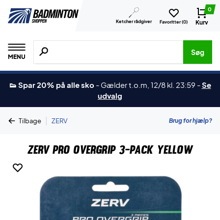
0
Ketcher rådgiver
Kurv
Favoritter (
0
)
Søg efter produkter, mærker etc.
Søg
MENU
👟 Spar 20% på alle sko
-
Gælder t.o.m, 12/8 kl. 23:59
-
Se
udvalg
|
Brug for hjælp?
Tilbage
ZERV
ZERV Pro Overgrip 3-Pack Yellow