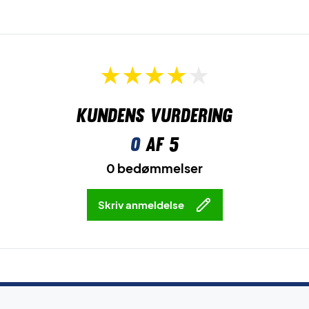
Kundens vurdering
0
af 5
0 bedømmelser
Skriv anmeldelse