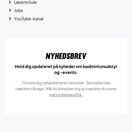
Løvens hule
Jobs
YouTube-kanal
Nyhedsbrev
Hold dig opdateret på nyheder om badmintonudstyr
og -events.
Tilmeld dig nyhedsbrevet herunder. Samtykke kan
trækkes tilbage. Når du tilmelder dig acceptere du vores
persondatapolitik.