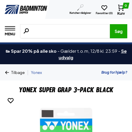
0
Ketcher rådgiver
Kurv
Favoritter (
0
)
Søg efter produkter, mærker etc.
Søg
MENU
👟 Spar 20% på alle sko
-
Gælder t.o.m, 12/8 kl. 23:59
-
Se
udvalg
|
Brug for hjælp?
Tilbage
Yonex
Yonex Super Grap 3-Pack Black