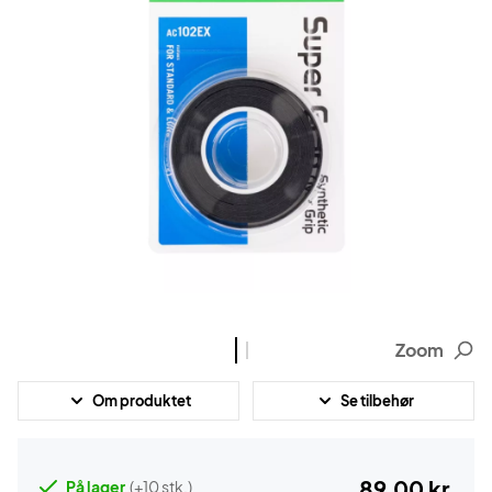
Zoom
Om produktet
Se tilbehør
89,00 kr.
På lager
(+10 stk.)