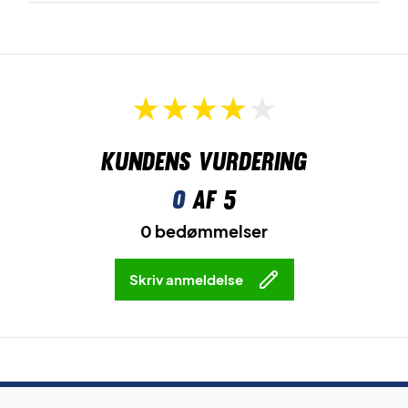
Kundens vurdering
0
af 5
0 bedømmelser
Skriv anmeldelse