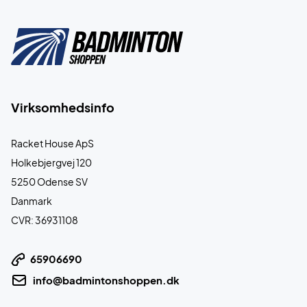
Virksomhedsinfo
Racket House ApS
Holkebjergvej 120
5250 Odense SV
Danmark
CVR: 36931108
65906690
info@badmintonshoppen.dk