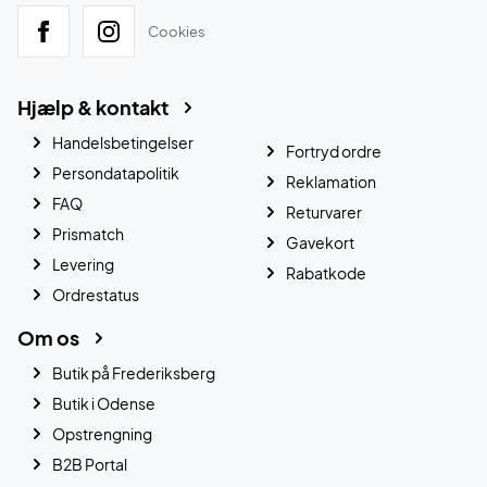
Cookies
Hjælp & kontakt
Handelsbetingelser
Fortryd ordre
Persondatapolitik
Reklamation
FAQ
Returvarer
Prismatch
Gavekort
Levering
Rabatkode
Ordrestatus
Om os
Butik på Frederiksberg
Butik i Odense
Opstrengning
B2B Portal