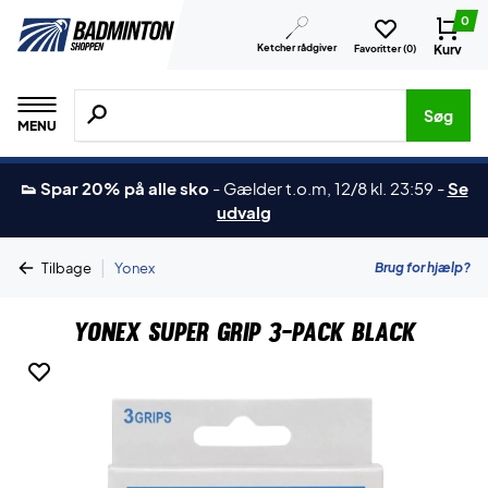
0
Ketcher rådgiver
Kurv
Favoritter (
0
)
Søg efter produkter, mærker etc.
Søg
MENU
👟 Spar 20% på alle sko
-
Gælder t.o.m, 12/8 kl. 23:59
-
Se
udvalg
|
Brug for hjælp?
Tilbage
Yonex
Yonex Super Grip 3-Pack Black