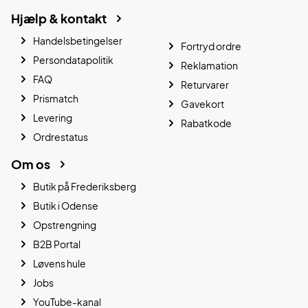
Hjælp & kontakt
Handelsbetingelser
Fortryd ordre
Persondatapolitik
Reklamation
FAQ
Returvarer
Prismatch
Gavekort
Levering
Rabatkode
Ordrestatus
Om os
Butik på Frederiksberg
Butik i Odense
Opstrengning
B2B Portal
Løvens hule
Jobs
YouTube-kanal