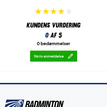
Kundens vurdering
0
af 5
0 bedømmelser
Skriv anmeldelse