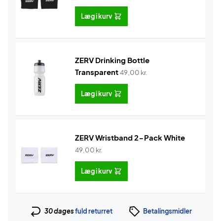
Læg i kurv
ZERV Drinking Bottle
Transparent
49,00
kr.
Læg i kurv
ZERV Wristband 2-Pack White
49,00
kr.
Læg i kurv
30 dages
fuld returret
Betalingsmidler