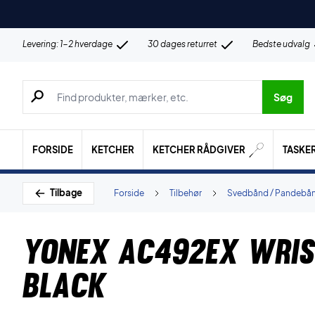
Levering: 1-2 hverdage
30 dages returret
Bedste udvalg
Søg efter produkter, mærker etc.
Søg
FORSIDE
KETCHER
KETCHER RÅDGIVER
TASKE
Tilbage
Forside
Tilbehør
Svedbånd / Pandebå
Yonex AC492EX Wri
Black