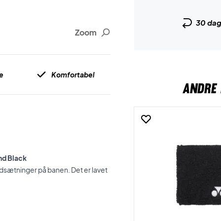
30 da
Zoom
e
Komfortabel
ANDRE 
nd Black
sætninger på banen. Det er lavet