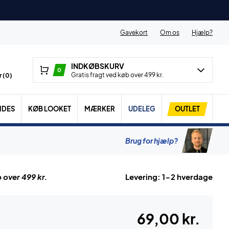
Gavekort
Om os
Hjælp?
INDKØBSKURV
0
Gratis fragt ved køb over 499 kr.
 (
0
)
IDES
KØB LOOKET
MÆRKER
UDELEG
OUTLET
Brug for hjælp?
 over 499 kr.
Levering: 1-2 hverdage
69,00 kr.