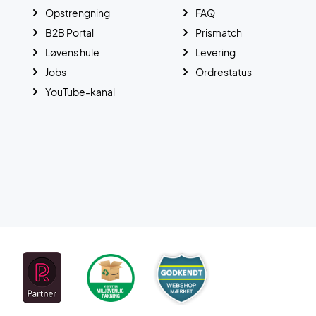
Opstrengning
FAQ
B2B Portal
Prismatch
Løvens hule
Levering
Jobs
Ordrestatus
YouTube-kanal