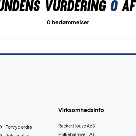
undens vurdering
0
af
0 bedømmelser
Virksomhedsinfo
Racket House ApS
Fortryd ordre
Holkebjergvej 120
Reklamation