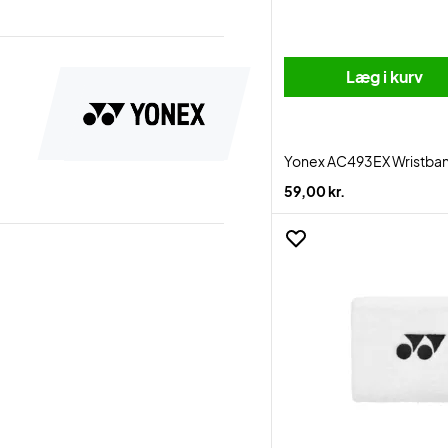
Læg i kurv
Yonex AC493EX Wristban
59,00 kr.