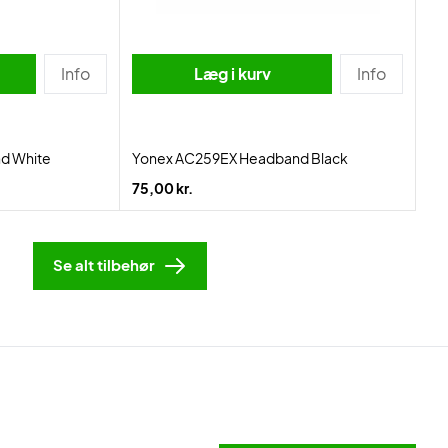
Info
Læg i kurv
Info
d White
Yonex AC259EX Headband Black
75,00 kr.
Se alt tilbehør