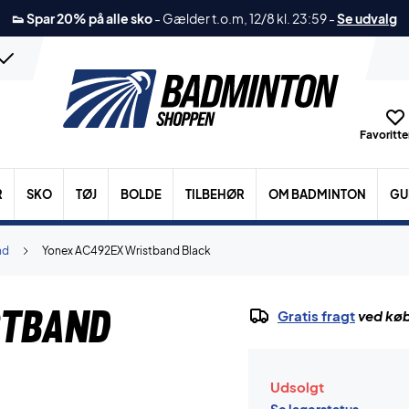
👟 Spar 20% på alle sko
-
Gælder t.o.m, 12/8 kl. 23:59
-
Se udvalg
Favoritter
R
SKO
TØJ
BOLDE
TILBEHØR
OM BADMINTON
GU
nd
Yonex AC492EX Wristband Black
stband
Gratis fragt
ved køb
Udsolgt