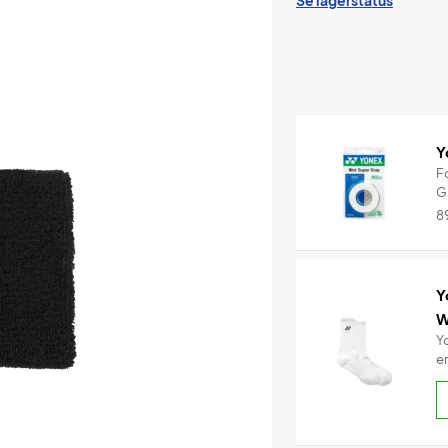
Se lagerstatus
Y
F
G
8
Y
W
Y
e