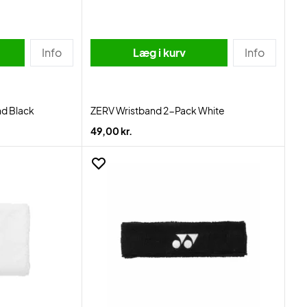
Info
Læg i kurv
Info
d Black
ZERV Wristband 2-Pack White
49,00 kr.