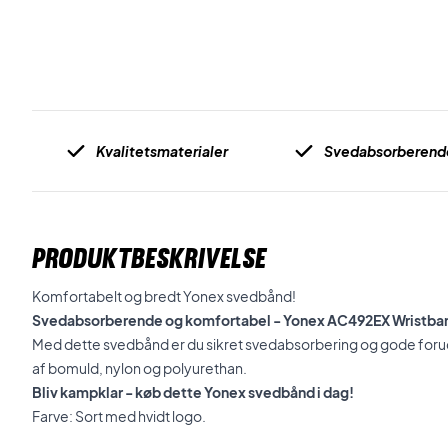
Kvalitetsmaterialer
Svedabsorberend
PRODUKTBESKRIVELSE
Komfortabelt og bredt Yonex svedbånd!
Svedabsorberende og komfortabel - Yonex AC492EX Wristba
Med dette svedbånd er du sikret svedabsorbering og gode forud
af bomuld, nylon og polyurethan.
Bliv kampklar - køb dette Yonex svedbånd i dag!
Farve: Sort med hvidt logo.