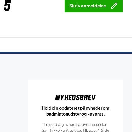
 5
Skriv anmeldelse
Nyhedsbrev
Hold dig opdateret på nyheder om
badmintonudstyr og -events.
Tilmeld dig nyhedsbrevet herunder.
Samtykke kan trækkes tilbage. Når du