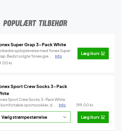
POPULÆRT TILBEHØR
onex Super Grap 3-Pack White
orbedre spiloplevelse med Yonex Super
Læg i kurv
rap.Bedst solgte Yonex gre...
Info
9,00
kr.
onex Sport Crew Socks 3-Pack
hite
onex Sport Crew Socks 3-Pack White
r komfortable sportssokker, d...
Info
199,00
kr.
Læg i kurv