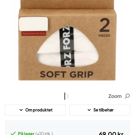
Zoom
Om produktet
Se tilbehør
69,00 kr.
På lager
(+10 stk.)