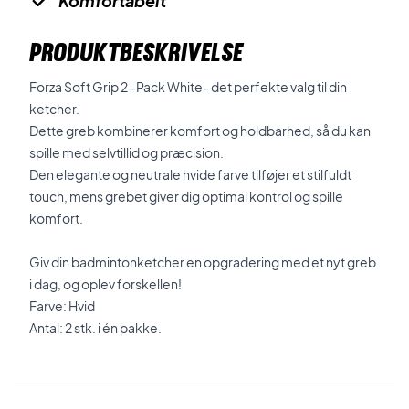
Komfortabelt
PRODUKTBESKRIVELSE
Forza Soft Grip 2-Pack White- det perfekte valg til din
ketcher.
Dette greb kombinerer komfort og holdbarhed, så du kan
spille med selvtillid og præcision.
Den elegante og neutrale hvide farve tilføjer et stilfuldt
touch, mens grebet giver dig optimal kontrol og spille
komfort.
Giv din badmintonketcher en opgradering med et nyt greb
i dag, og oplev forskellen!
Farve: Hvid
Antal: 2 stk. i én pakke.