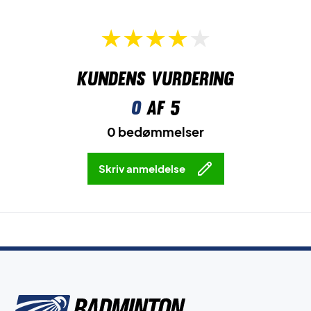
Kundens vurdering
0
af 5
0 bedømmelser
Skriv anmeldelse