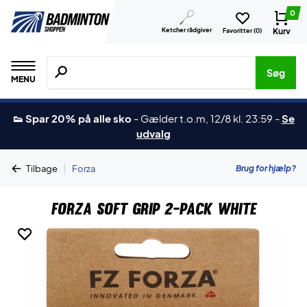
0
Ketcher rådgiver
Kurv
Favoritter (
0
)
Søg efter produkter, mærker etc.
Søg
MENU
👟 Spar 20% på alle sko
-
Gælder t.o.m, 12/8 kl. 23:59
-
Se
udvalg
|
Brug for hjælp?
Tilbage
Forza
Forza Soft Grip 2-Pack White