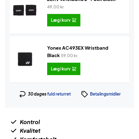
49,00
kr.
Læg i kurv
Yonex AC493EX Wristband
Black
59,00
kr.
Læg i kurv
30 dages
fuld returret
Betalingsmidler
Kontrol
Kvalitet