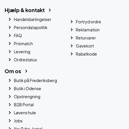
Hjælp & kontakt
Handelsbetingelser
Fortryd ordre
Persondatapolitik
Reklamation
FAQ
Returvarer
Prismatch
Gavekort
Levering
Rabatkode
Ordrestatus
Om os
Butik på Frederiksberg
Butik i Odense
Opstrengning
B2B Portal
Løvens hule
Jobs
YouTube-kanal