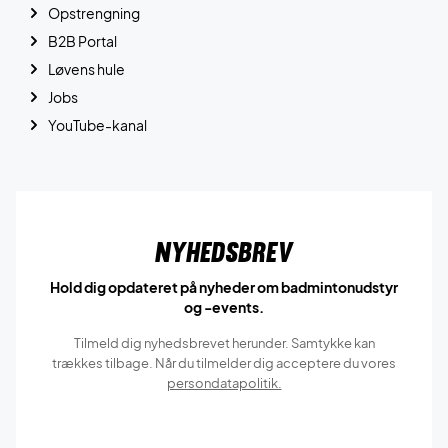
Opstrengning
B2B Portal
Løvens hule
Jobs
YouTube-kanal
Nyhedsbrev
Hold dig opdateret på nyheder om badmintonudstyr
og -events.
Tilmeld dig nyhedsbrevet herunder. Samtykke kan
trækkes tilbage. Når du tilmelder dig acceptere du vores
persondatapolitik.