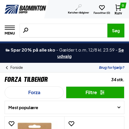
0
Ketcher rådgiver
Kurv
Favoritter (
0
)
Søg efter produkter, mærker etc.
Søg
MENU
👟 Spar 20% på alle sko
-
Gælder t.o.m, 12/8 kl. 23:59
-
Se
udvalg
Forside
Brug for hjælp?
Forza Tilbehør
34 stk.
Forza
Filtre
Mest populære