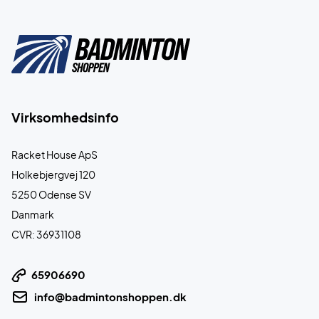
Virksomhedsinfo
Racket House ApS
Holkebjergvej 120
5250 Odense SV
Danmark
CVR: 36931108
65906690
info@badmintonshoppen.dk