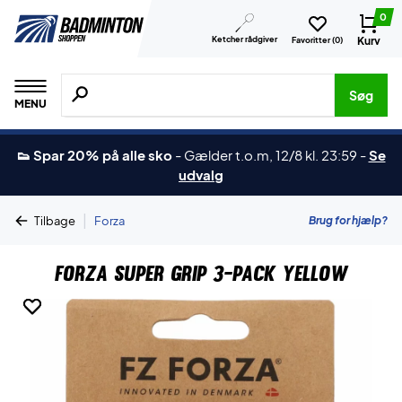
0
Ketcher rådgiver
Kurv
Favoritter (
0
)
Søg efter produkter, mærker etc.
Søg
MENU
👟 Spar 20% på alle sko
-
Gælder t.o.m, 12/8 kl. 23:59
-
Se
udvalg
|
Brug for hjælp?
Tilbage
Forza
Forza Super Grip 3-Pack Yellow