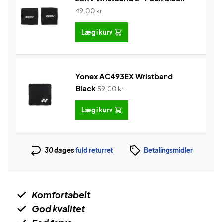
49,00
kr.
Læg i kurv
Yonex AC493EX Wristband
Black
59,00
kr.
Læg i kurv
30 dages
fuld returret
Betalingsmidler
Komfortabelt
God kvalitet