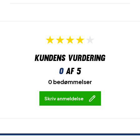
Kundens vurdering
0
af 5
0 bedømmelser
Skriv anmeldelse