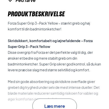
Fed farve
PRODUKTBESKRIVELSE
Forza Super Grip 3-Pack Yellow – stærkt greb og høj
komfort til din badmintonketcher!
Skridsikkert, komfortabelt og iøjnefaldende – Forza
Super Grip 3-Pack Yellow
Disse overgrip fra Forza er det perfekte valg til dig, der
ønsker et bedre og mere stabilt greb om din
badmintonketcher. Super Grip sikrer god kontrol, så du kan
levere præcise slag med større selvtillid og komfort.
Med sin gode absorbering og skridsikre overflade giver
grebet dig tryghed under selv de mest intense dueller. Det
bløde materiale reducerer samtidig risikoen for vabler og
øger komforten gennem hele kampen.
Læs mere