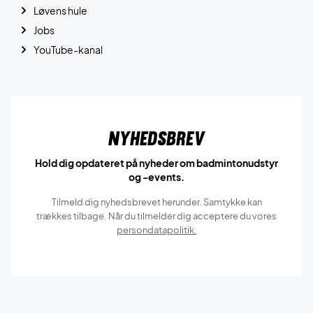
Løvens hule
Jobs
YouTube-kanal
Nyhedsbrev
Hold dig opdateret på nyheder om badmintonudstyr
og -events.
Tilmeld dig nyhedsbrevet herunder. Samtykke kan
trækkes tilbage. Når du tilmelder dig acceptere du vores
persondatapolitik.