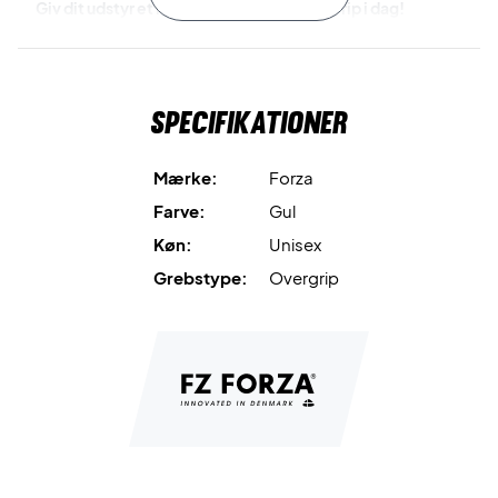
Giv dit udstyr et løft – vælg Forza Super Grip i dag!
Farve: Gul
Antal: 3 stk.
Specifikationer
Mærke:
Forza
Farve:
Gul
Køn:
Unisex
Grebstype:
Overgrip