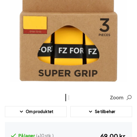
Zoom
Om produktet
Se tilbehør
69,00 kr.
På lager
(+10 stk.)