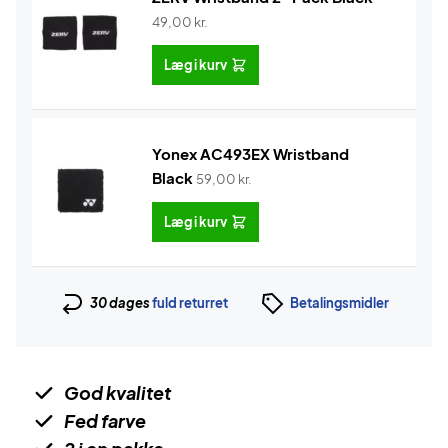
49,00
kr.
Læg i kurv
Yonex AC493EX Wristband
Black
59,00
kr.
Læg i kurv
30 dages
fuld returret
Betalingsmidler
God kvalitet
Fed farve