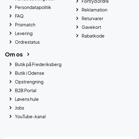
Fortryd ordre
Persondatapolitik
Reklamation
FAQ
Returvarer
Prismatch
Gavekort
Levering
Rabatkode
Ordrestatus
Om os
Butik på Frederiksberg
Butik i Odense
Opstrengning
B2B Portal
Løvens hule
Jobs
YouTube-kanal