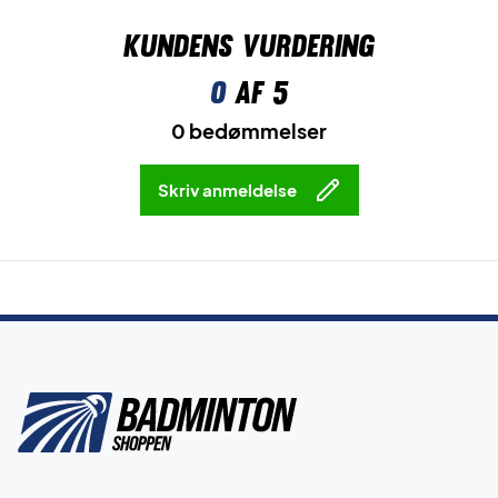
Kundens vurdering
0
af 5
0 bedømmelser
Skriv anmeldelse