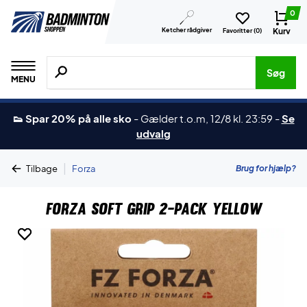
0
Ketcher rådgiver
Kurv
Favoritter (
0
)
Søg efter produkter, mærker etc.
Søg
MENU
👟 Spar 20% på alle sko
-
Gælder t.o.m, 12/8 kl. 23:59
-
Se
udvalg
|
Brug for hjælp?
Tilbage
Forza
Forza Soft Grip 2-Pack Yellow