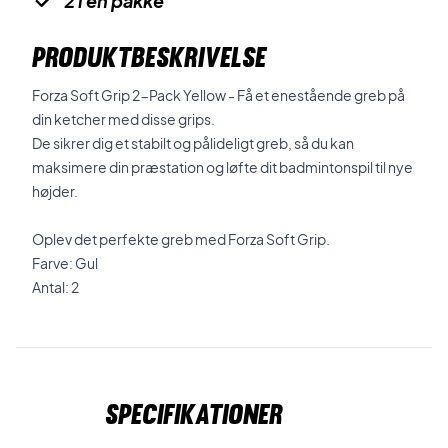
2 i en pakke
PRODUKTBESKRIVELSE
Forza Soft Grip 2-Pack Yellow - Få et enestående greb på
din ketcher med disse grips.
De sikrer dig et stabilt og pålideligt greb, så du kan
maksimere din præstation og løfte dit badmintonspil til nye
højder.
Oplev det perfekte greb med Forza Soft Grip.
Farve: Gul
Antal: 2
Specifikationer