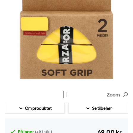
Zoom
Om produktet
Se tilbehør
69,00 kr.
På lager
(+10 stk.)