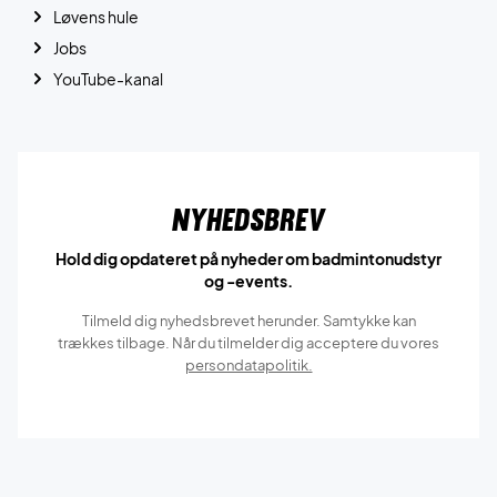
Løvens hule
Jobs
YouTube-kanal
Nyhedsbrev
Hold dig opdateret på nyheder om badmintonudstyr
og -events.
Tilmeld dig nyhedsbrevet herunder. Samtykke kan
trækkes tilbage. Når du tilmelder dig acceptere du vores
persondatapolitik.