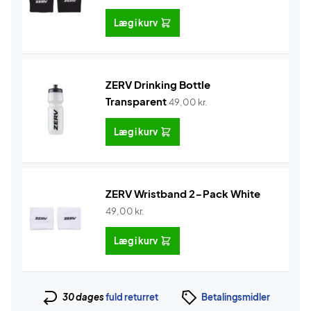
Læg i kurv
ZERV Drinking Bottle
Transparent
49,00
kr.
Læg i kurv
ZERV Wristband 2-Pack White
49,00
kr.
Læg i kurv
30 dages
fuld returret
Betalingsmidler