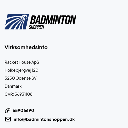
Virksomhedsinfo
Racket House ApS
Holkebjergvej 120
5250 Odense SV
Danmark
CVR: 36931108
65906690
info@badmintonshoppen.dk