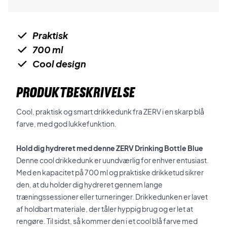
Praktisk
700 ml
Cool design
PRODUKTBESKRIVELSE
Cool, praktisk og smart drikkedunk fra ZERV i en skarp blå
farve, med god lukkefunktion.
Hold dig hydreret med denne ZERV Drinking Bottle Blue
Denne cool drikkedunk er uundværlig for enhver entusiast.
Med en kapacitet på 700 ml og praktiske drikketud sikrer
den, at du holder dig hydreret gennem lange
træningssessioner eller turneringer. Drikkedunken er lavet
af holdbart materiale, der tåler hyppig brug og er let at
rengøre. Til sidst, så kommer den i et cool blå farve med