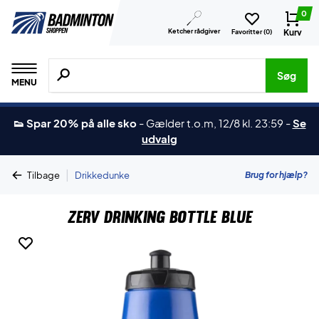
0
Ketcher rådgiver
Kurv
Favoritter (
0
)
Søg efter produkter, mærker etc.
Søg
MENU
👟 Spar 20% på alle sko
-
Gælder t.o.m, 12/8 kl. 23:59
-
Se
udvalg
|
Brug for hjælp?
Tilbage
Drikkedunke
ZERV Drinking Bottle Blue