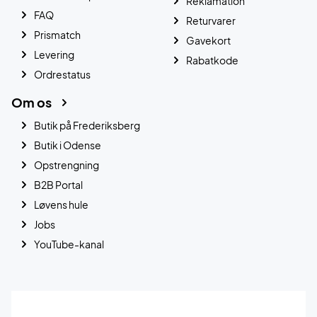
Reklamation
FAQ
Returvarer
Prismatch
Gavekort
Levering
Rabatkode
Ordrestatus
Om os
Butik på Frederiksberg
Butik i Odense
Opstrengning
B2B Portal
Løvens hule
Jobs
YouTube-kanal