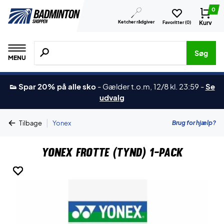
0
Ketcher rådgiver
Kurv
Favoritter (
0
)
Søg efter produkter, mærker etc.
Søg
MENU
👟 Spar 20% på alle sko
-
Gælder t.o.m, 12/8 kl. 23:59
-
Se
udvalg
|
Brug for hjælp?
Tilbage
Yonex
Yonex Frotte (tynd) 1-pack