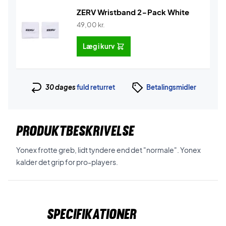
ZERV Wristband 2-Pack White
49,00
kr.
Læg i kurv
30 dages
fuld returret
Betalingsmidler
PRODUKTBESKRIVELSE
Yonex frotte greb, lidt tyndere end det "normale". Yonex
kalder det grip for pro-players.
Specifikationer