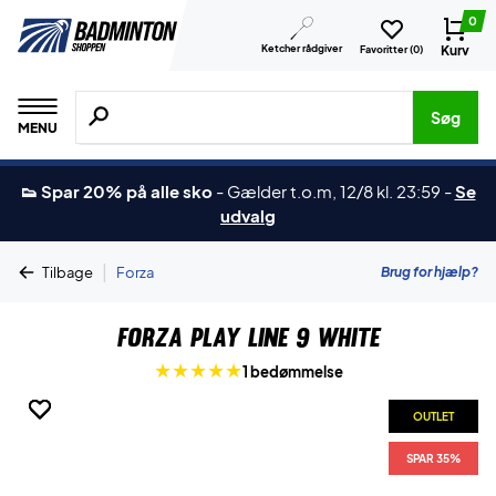
0
Ketcher rådgiver
Kurv
Favoritter (
0
)
Søg efter produkter, mærker etc.
Søg
MENU
👟 Spar 20% på alle sko
-
Gælder t.o.m, 12/8 kl. 23:59
-
Se
udvalg
|
Brug for hjælp?
Tilbage
Forza
Forza Play Line 9 White
1 bedømmelse
OUTLET
OUTLET
OUTLET
OUTLET
SPAR 35%
SPAR 35%
SPAR 35%
SPAR 35%