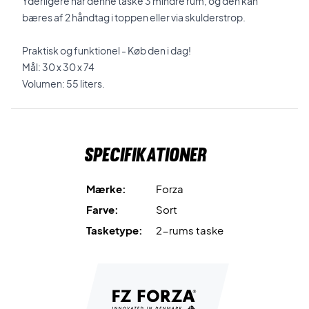
Yderligere har denne taske 3 mindre rum, og den kan
bæres af 2 håndtag i toppen eller via skulderstrop.
Praktisk og funktionel - Køb den i dag!
Mål: 30 x 30 x 74
Volumen: 55 liters.
Specifikationer
Mærke:
Forza
Farve:
Sort
Tasketype:
2-rums taske