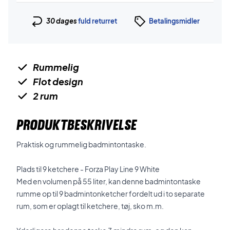
30 dages
fuld returret
Betalingsmidler
Rummelig
Flot design
2 rum
PRODUKTBESKRIVELSE
Praktisk og rummelig badmintontaske.
Plads til 9 ketchere - Forza Play Line 9 White
Med en volumen på 55 liter, kan denne badmintontaske
rumme op til 9 badmintonketcher fordelt ud i to separate
rum, som er oplagt til ketchere, tøj, sko m.m.