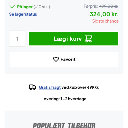
Førpris:
499,00 kr.
På lager
(+10 stk.)
324,00 kr.
Se lagerstatus
Sidste chance
Læg i kurv
Favorit
Gratis fragt
ved køb over 499 kr.
Levering: 1-2 hverdage
POPULÆRT TILBEHØR