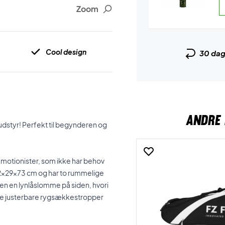
Zoom
Cool design
30 da
ANDRE 
udstyr! Perfekt til begynderen og
motionister, som ikke har behov
 22x29x73 cm og har to rummelige
 den en lynlåslomme på siden, hvori
ør de justerbare rygsækkestropper