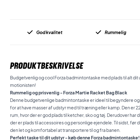
God kvalitet
Rummelig
PRODUKTBESKRIVELSE
Budgetvenlig og cool Forza badmintontaske med plads til alt dit 
motionisten!
Rummelig og prisvenlig - Forza Martie Racket Bag Black
Denne budgetvenlige badmintontaske er ideel til begyndere og 
for at have masser af udstyr med til træning eller kamp. Den er
rum, hvor der er god plads til ketcher, sko og tøj. Derudover har
der er plads til accessoires og personlige ejendele. Til sidst, f
den let og komfortabel at transportere til og fra banen.
Perfekt taske til dit udstyr - køb denne Forza badmintontaske!