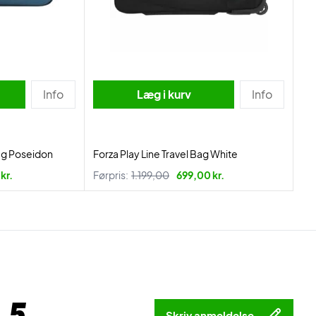
Info
Læg i kurv
Info
ag Poseidon
Forza Play Line Travel Bag White
kr.
Førpris:
1.199,00
699,00 kr.
 5
Skriv anmeldelse