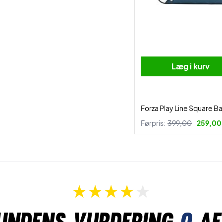
Læg i kurv
Forza Play Line Square B
Førpris:
399,00
259,00 
undens vurdering
0
af