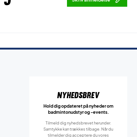
Nyhedsbrev
Hold dig opdateret på nyheder om
badmintonudstyr og -events.
Tilmeld dig nyhedsbrevet herunder.
Samtykke kan trækkes tilbage. Når du
tilmelder dig acceptere du vores