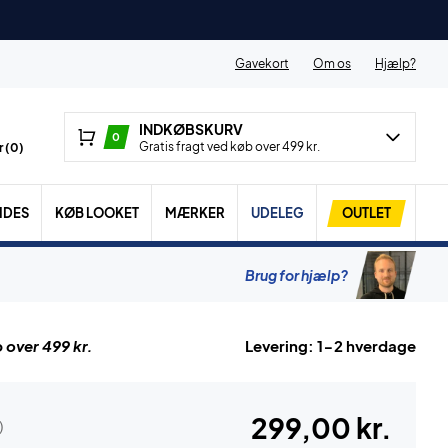
Gavekort
Om os
Hjælp?
INDKØBSKURV
0
Gratis fragt ved køb over 499 kr.
 (
0
)
IDES
KØB LOOKET
MÆRKER
UDELEG
OUTLET
Brug for hjælp?
 over 499 kr.
Levering: 1-2 hverdage
299,00 kr.
)