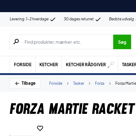
Levering: 1-2 hverdage
30 dages returret
Bedste udvalg
Søg efter produkter, mærker etc.
Søg
FORSIDE
KETCHER
KETCHER RÅDGIVER
TASKE
Tilbage
Forside
Tasker
Forza
Forza Marti
Forza Martie Racket