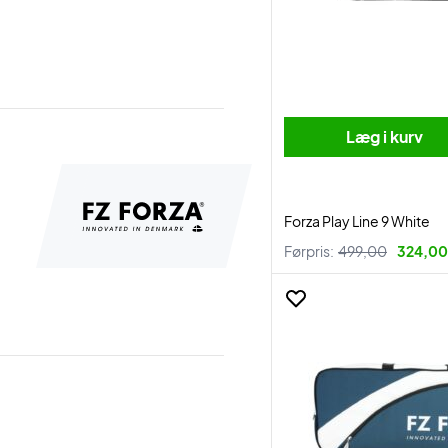
Læg i kurv
Forza Play Line 9 White
Førpris:
499,00
324,00 