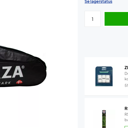
Se lagerstatus
Z
D
k
5
R
RS
b
b