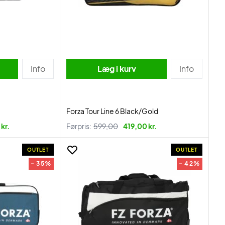
Info
Læg i kurv
Info
Forza Tour Line 6 Black/Gold
kr.
Førpris:
599,00
419,00 kr.
OUTLET
OUTLET
- 35%
- 42%