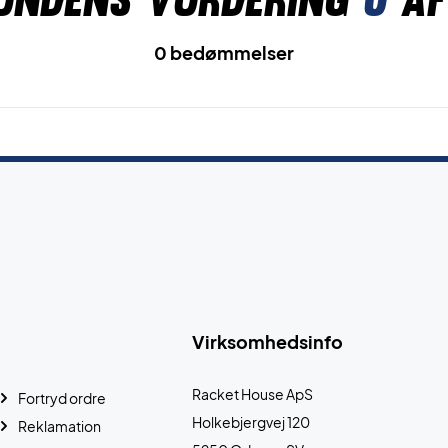
0 bedømmelser
Virksomhedsinfo
Racket House ApS
Fortryd ordre
Holkebjergvej 120
Reklamation