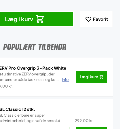
Læg i kurv
Favorit
POPULÆRT TILBEHØR
ERV Pro Overgrip 3-Pack White
et ultimative ZERV overgrip, der
Læg i kurv
ombinerer både tackiness og ko...
Info
9,00
kr.
SL Classic 12 stk.
L Classic er bare en super
admintonbold, og en af de absolut
299,00
kr.
e...
Info