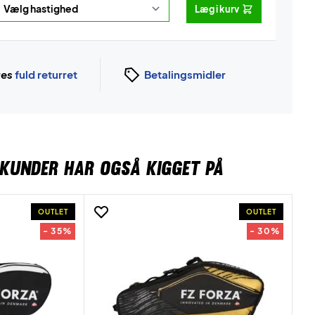
Læg i kurv
ges
fuld returret
Betalingsmidler
KUNDER HAR OGSÅ KIGGET PÅ
OUTLET
OUTLET
- 35%
- 30%