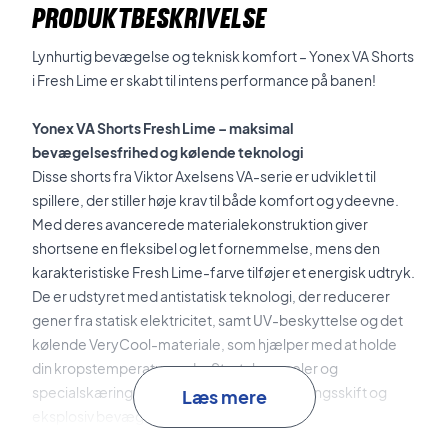
PRODUKTBESKRIVELSE
Lynhurtig bevægelse og teknisk komfort – Yonex VA Shorts
i Fresh Lime er skabt til intens performance på banen!
Yonex VA Shorts Fresh Lime – maksimal
bevægelsesfrihed og kølende teknologi
Disse shorts fra Viktor Axelsens VA-serie er udviklet til
spillere, der stiller høje krav til både komfort og ydeevne.
Med deres avancerede materialekonstruktion giver
shortsene en fleksibel og let fornemmelse, mens den
karakteristiske Fresh Lime-farve tilføjer et energisk udtryk.
De er udstyret med antistatisk teknologi, der reducerer
gener fra statisk elektricitet, samt UV-beskyttelse og det
kølende VeryCool-materiale, som hjælper med at holde
din kropstemperatur nede. Stretch-paneler og
specialskæringer understøtter hurtige retningsskift og
Læs mere
eksplosiv bevægelse på banen.