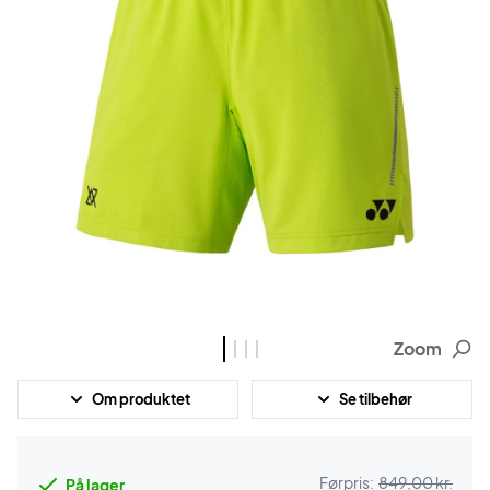
Zoom
Om produktet
Se tilbehør
Førpris:
849,00 kr.
På lager