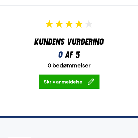
Spil hurtigere, køligere og mere frit – køb Yonex VA
Shorts Fresh Lime i dag!
Farve: Fresh Lime
Materiale: Hovedmateriale: 87% polyester / 13%
polystyren – Sektioner: 83% polyester / 17% polystyren –
Inderstof: 100% polyester
Kundens vurdering
0
af 5
0 bedømmelser
Skriv anmeldelse