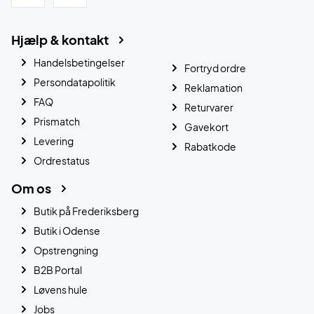
Hjælp & kontakt
Handelsbetingelser
Fortryd ordre
Persondatapolitik
Reklamation
FAQ
Returvarer
Prismatch
Gavekort
Levering
Rabatkode
Ordrestatus
Om os
Butik på Frederiksberg
Butik i Odense
Opstrengning
B2B Portal
Løvens hule
Jobs