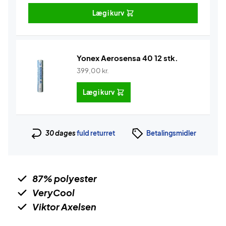
Læg i kurv
Yonex Aerosensa 40 12 stk.
399,00
kr.
Læg i kurv
30 dages
fuld returret
Betalingsmidler
87% polyester
VeryCool
Viktor Axelsen