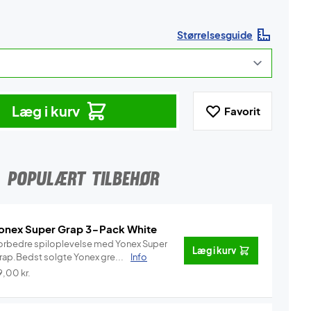
Størrelsesguide
Læg i kurv
Favorit
POPULÆRT TILBEHØR
onex Super Grap 3-Pack White
orbedre spiloplevelse med Yonex Super
Læg i kurv
rap.Bedst solgte Yonex gre...
Info
9,00
kr.