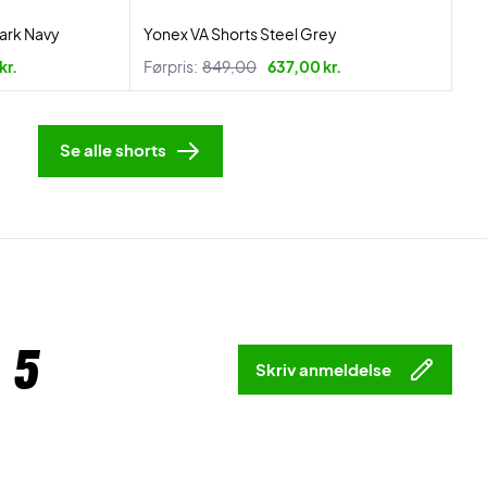
Dark Navy
Yonex VA Shorts Steel Grey
kr.
Førpris:
849,00
637,00 kr.
Se alle shorts
 5
Skriv anmeldelse