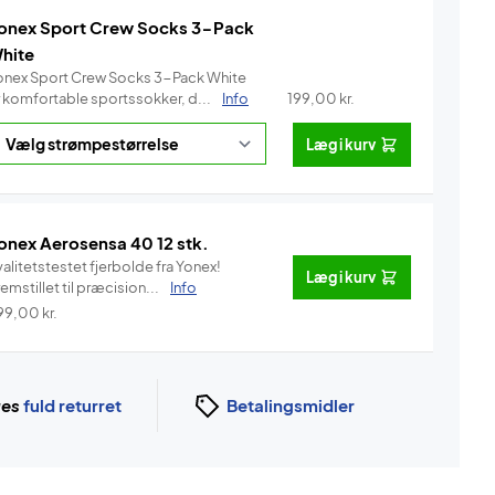
onex Sport Crew Socks 3-Pack
hite
onex Sport Crew Socks 3-Pack White
r komfortable sportssokker, d...
Info
199,00
kr.
Læg i kurv
onex Aerosensa 40 12 stk.
alitetstestet fjerbolde fra Yonex!
Læg i kurv
emstillet til præcision...
Info
99,00
kr.
ges
fuld returret
Betalingsmidler