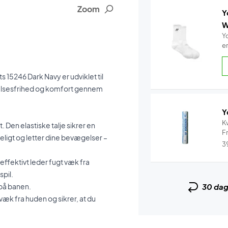
Zoom
Y
W
Y
e
s 15246 Dark Navy er udviklet til
gelsesfrihed og komfort gennem
Y
Kv
. Den elastiske talje sikrer en
Fr
ligt og letter dine bevægelser –
3
ffektivt leder fugt væk fra
spil.
 på banen.
30 da
væk fra huden og sikrer, at du