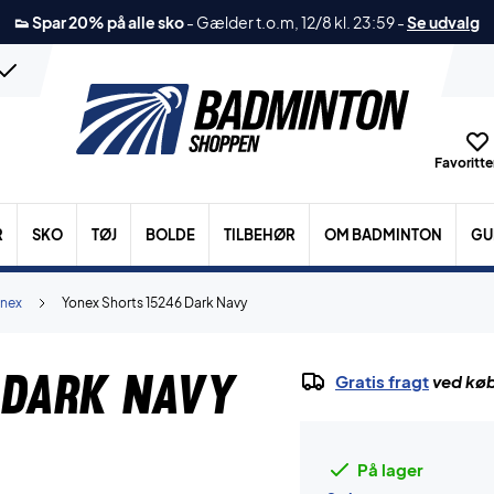
👟 Spar 20% på alle sko
-
Gælder t.o.m, 12/8 kl. 23:59
-
Se udvalg
Favoritter
R
SKO
TØJ
BOLDE
TILBEHØR
OM BADMINTON
GU
nex
Yonex Shorts 15246 Dark Navy
 Dark Navy
Gratis fragt
ved køb
På lager