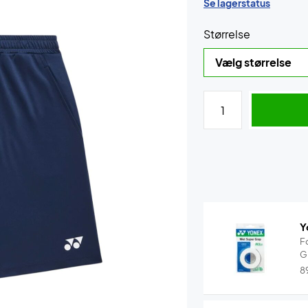
Se lagerstatus
Størrelse
Y
F
G
8