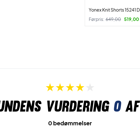
Yonex Knit Shorts 15241 
Førpris:
649,00
519,00 
undens vurdering
0
af
0 bedømmelser