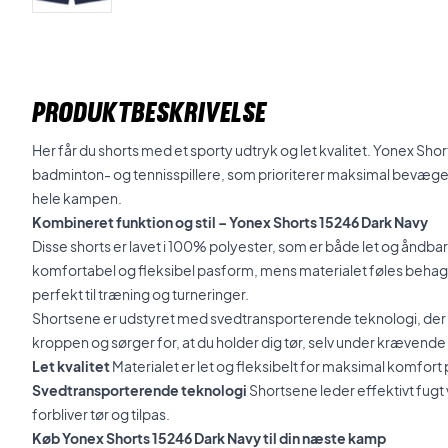
PRODUKTBESKRIVELSE
Her får du shorts med et sporty udtryk og let kvalitet. Yonex Short
badminton- og tennisspillere, som prioriterer maksimal bevæ
hele kampen.
Kombineret funktion og stil – Yonex Shorts 15246 Dark Navy
Disse shorts er lavet i 100% polyester, som er både let og åndbart
komfortabel og fleksibel pasform, mens materialet føles behage
perfekt til træning og turneringer.
Shortsene er udstyret med svedtransporterende teknologi, der e
kroppen og sørger for, at du holder dig tør, selv under krævende 
Let kvalitet
Materialet er let og fleksibelt for maksimal komfort
Svedtransporterende teknologi
Shortsene leder effektivt fugt 
forbliver tør og tilpas.
Køb Yonex Shorts 15246 Dark Navy til din næste kamp