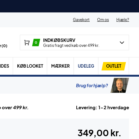
Gavekort
Om os
Hjælp?
INDKØBSKURV
0
Gratis fragt ved køb over 499 kr.
 (
0
)
IDES
KØB LOOKET
MÆRKER
UDELEG
OUTLET
Brug for hjælp?
 over 499 kr.
Levering: 1-2 hverdage
349,00 kr.