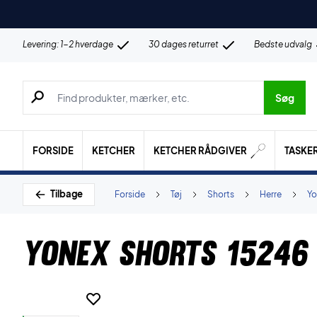
Levering: 1-2 hverdage
30 dages returret
Bedste udvalg
Søg efter produkter, mærker etc.
Søg
FORSIDE
KETCHER
KETCHER RÅDGIVER
TASKE
Tilbage
Forside
Tøj
Shorts
Herre
Yo
Yonex Shorts 15246