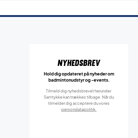
Nyhedsbrev
Hold dig opdateret på nyheder om
badmintonudstyr og -events.
Tilmeld dig nyhedsbrevet herunder.
Samtykke kan trækkes tilbage. Når du
tilmelder dig acceptere du vores
persondatapolitik.