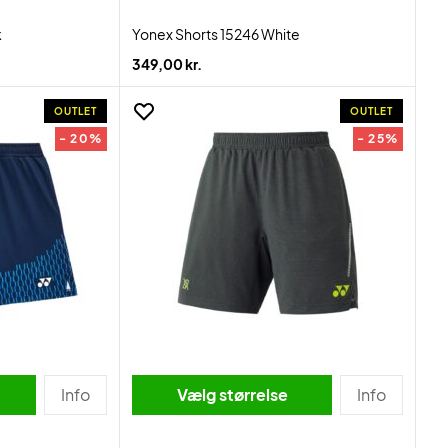
k
Yonex Shorts 15246 White
349,00 kr.
OUTLET
OUTLET
- 20%
- 25%
Info
Vælg størrelse
Info