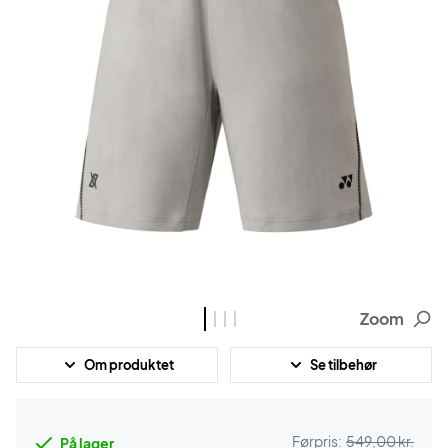
Zoom
Om produktet
Se tilbehør
Førpris:
549,00 kr.
På lager