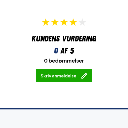
Kundens vurdering
0
af 5
0 bedømmelser
Skriv anmeldelse