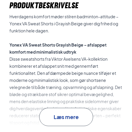
PRODUKTBESKRIVELSE
Hverdagens komfort møder stilren badminton-attitude –
Yonex VA Sweat Shorts i Grayish Beige giver dig frihed og
funktion hele dagen.
Yonex VA Sweat Shorts Grayish Beige – afslappet
komfort med minimalistisk udtryk
Disse sweatshorts fra Viktor Axelsens VA-kollektion
kombinerer et afslappet snit med gennemført
funktionalitet. Den afdæmpede beige nuance tilføjer et
moderne og minimalistisk look, som gør shortsene
velegnede til både træning, opvarmning og afslapning. Det
bløde og strækbare stof sikrer optimal bevægelighed,
mens den elastiske linning og praktiske sidelommer giver
dig hverdagsvenlig funktionalitet. Antistatiske egenskaber
reducerer statisk elektricitet og øger komforten – perfekt
Læs mere
til sport og fritid.