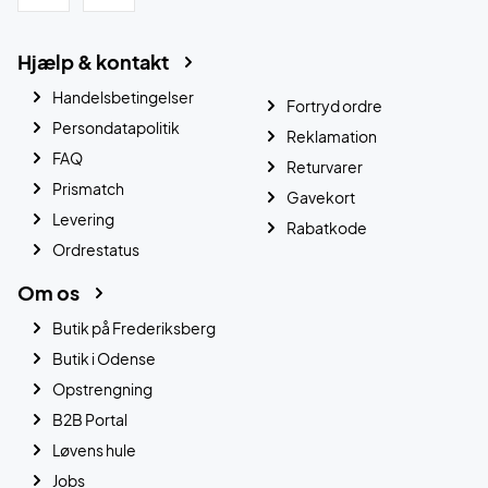
Hjælp & kontakt
Handelsbetingelser
Fortryd ordre
Persondatapolitik
Reklamation
FAQ
Returvarer
Prismatch
Gavekort
Levering
Rabatkode
Ordrestatus
Om os
Butik på Frederiksberg
Butik i Odense
Opstrengning
B2B Portal
Løvens hule
Jobs