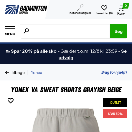
0
Ketcher rådgiver
Kurv
Favoritter (
0
)
Søg efter produkter, mærker etc.
Søg
MENU
👟 Spar 20% på alle sko
-
Gælder t.o.m, 12/8 kl. 23:59
-
Se
udvalg
|
Brug for hjælp?
Tilbage
Yonex
Yonex VA Sweat Shorts Grayish Beige
OUTLET
OUTLET
OUTLET
OUTLET
SPAR 30%
SPAR 30%
SPAR 30%
SPAR 30%