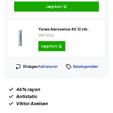
Læg i kurv
Yonex Aerosensa 40 12 stk.
399,00
kr.
Læg i kurv
30 dages
fuld returret
Betalingsmidler
46% rayon
Antistatic
Viktor Axelsen