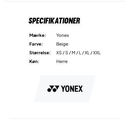
Antistatic
Kulstofimpregnerede fibre reducerer statisk
elektricitet, så du undgår gener og får en mere behagelig
Specifikationer
oplevelse.
Opnå balancen mellem komfort og stil – bestil Yonex VA
Mærke:
Yonex
Sweat Shorts Grayish Beige i dag!
Farve:
Beige
Farve: Grayish Beige
Størrelse:
XS / S / M / L / XL / XXL
Materiale: 46% rayon, 41% bomuld, 13% polyester
Køn:
Herre