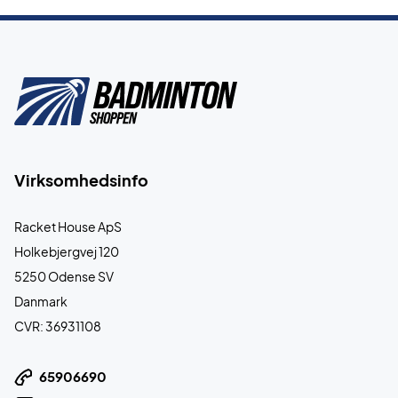
Virksomhedsinfo
Racket House ApS
Holkebjergvej 120
5250 Odense SV
Danmark
CVR: 36931108
65906690