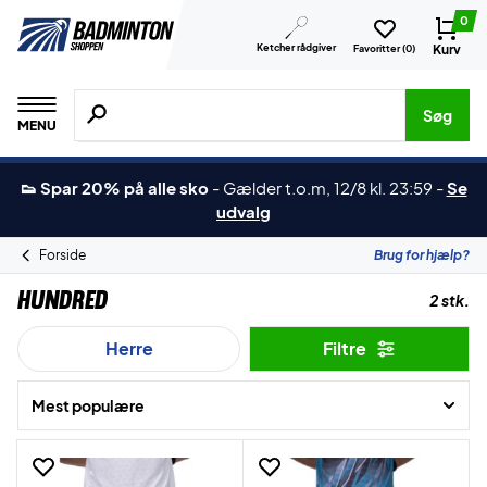
0
Ketcher rådgiver
Kurv
Favoritter (
0
)
Søg efter produkter, mærker etc.
Søg
MENU
👟 Spar 20% på alle sko
-
Gælder t.o.m, 12/8 kl. 23:59
-
Se
udvalg
Forside
Brug for hjælp?
Hundred
2 stk.
Herre
Filtre
Mest populære