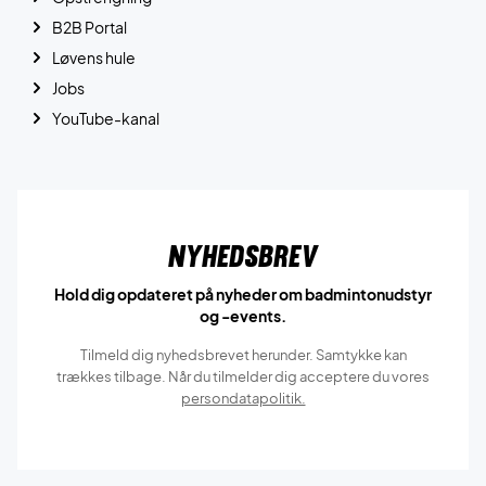
B2B Portal
Løvens hule
Jobs
YouTube-kanal
Nyhedsbrev
Hold dig opdateret på nyheder om badmintonudstyr
og -events.
Tilmeld dig nyhedsbrevet herunder. Samtykke kan
trækkes tilbage. Når du tilmelder dig acceptere du vores
persondatapolitik.