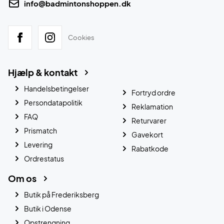
info@badmintonshoppen.dk
Cookies
Hjælp & kontakt
Handelsbetingelser
Fortryd ordre
Persondatapolitik
Reklamation
FAQ
Returvarer
Prismatch
Gavekort
Levering
Rabatkode
Ordrestatus
Om os
Butik på Frederiksberg
Butik i Odense
Opstrengning