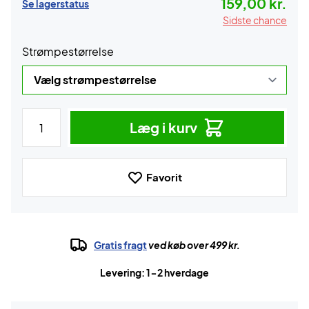
159,00 kr.
Se lagerstatus
Sidste chance
Strømpestørrelse
Læg i kurv
Favorit
Gratis fragt
ved køb over 499 kr.
Levering: 1-2 hverdage