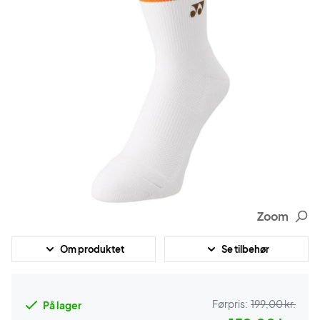
Zoom
Om produktet
Se tilbehør
Førpris:
199,00 kr.
På lager