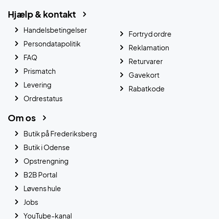
Hjælp & kontakt
Handelsbetingelser
Fortryd ordre
Persondatapolitik
Reklamation
FAQ
Returvarer
Prismatch
Gavekort
Levering
Rabatkode
Ordrestatus
Om os
Butik på Frederiksberg
Butik i Odense
Opstrengning
B2B Portal
Løvens hule
Jobs
YouTube-kanal