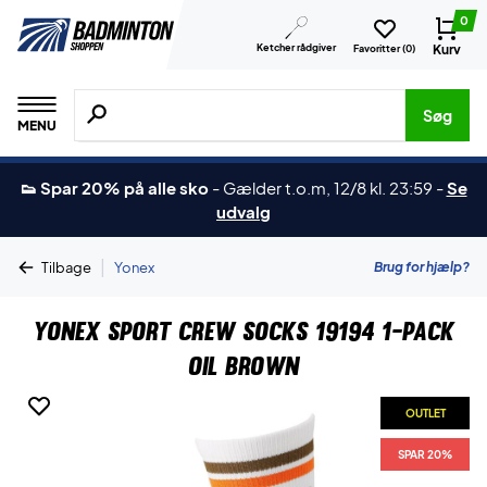
0
Ketcher rådgiver
Kurv
Favoritter (
0
)
Søg efter produkter, mærker etc.
Søg
MENU
👟 Spar 20% på alle sko
-
Gælder t.o.m, 12/8 kl. 23:59
-
Se
udvalg
|
Brug for hjælp?
Tilbage
Yonex
Yonex Sport Crew Socks 19194 1-Pack
Oil Brown
OUTLET
SPAR 20%