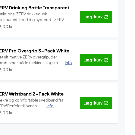
ERV Drinking Bottle Transparent
unktionel ZERV drikkedunk i
Læg i kurv
ansparent!Hold dig hydreret - ZERV ...
Info
9,00
kr.
ERV Pro Overgrip 3-Pack White
et ultimative ZERV overgrip, der
Læg i kurv
ombinerer både tackiness og ko...
Info
9,00
kr.
ERV Wristband 2-Pack White
ækre og komfortable svedbånd fra
Læg i kurv
RV!Perfekt til banen - ...
Info
9,00
kr.