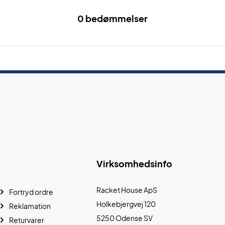
0 bedømmelser
Virksomhedsinfo
Racket House ApS
Fortryd ordre
Holkebjergvej 120
Reklamation
5250 Odense SV
Returvarer