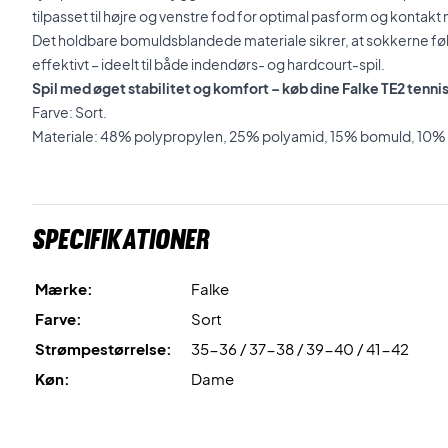
tilpasset til højre og venstre fod for optimal pasform og kontak
Det holdbare bomuldsblandede materiale sikrer, at sokkerne fø
effektivt – ideelt til både indendørs- og hardcourt-spil.
Spil med øget stabilitet og komfort – køb dine Falke TE2 tenni
Farve: Sort.
Materiale: 48% polypropylen, 25% polyamid, 15% bomuld, 10% a
Specifikationer
Mærke:
Falke
Farve:
Sort
Strømpestørrelse:
35-36 / 37-38 / 39-40 / 41-42
Køn:
Dame