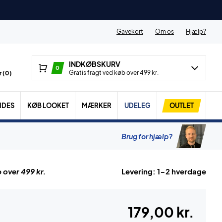
Gavekort
Om os
Hjælp?
INDKØBSKURV
0
Gratis fragt ved køb over 499 kr.
 (
0
)
IDES
KØB LOOKET
MÆRKER
UDELEG
OUTLET
Brug for hjælp?
 over 499 kr.
Levering: 1-2 hverdage
179,00 kr.