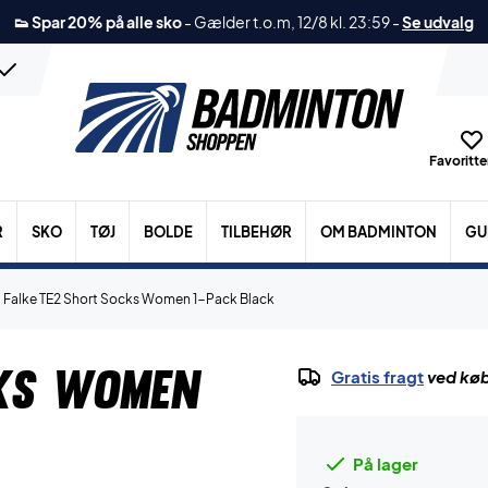
👟 Spar 20% på alle sko
-
Gælder t.o.m, 12/8 kl. 23:59
-
Se udvalg
Favoritter
R
SKO
TØJ
BOLDE
TILBEHØR
OM BADMINTON
GU
Falke TE2 Short Socks Women 1-Pack Black
cks Women
Gratis fragt
ved køb
På lager