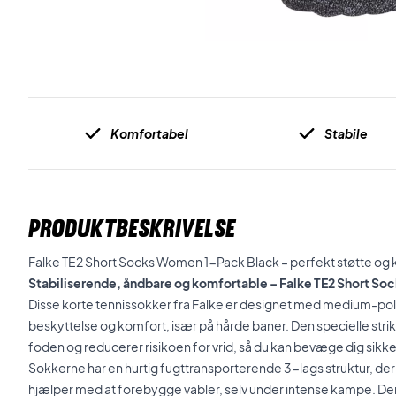
Komfortabel
Stabile
PRODUKTBESKRIVELSE
Falke TE2 Short Socks Women 1-Pack Black – perfekt støtte og ko
Stabiliserende, åndbare og komfortable – Falke TE2 Short S
Disse korte tennissokker fra Falke er designet med medium-po
beskyttelse og komfort, især på hårde baner. Den specielle strik
foden og reducerer risikoen for vrid, så du kan bevæge dig sikke
Sokkerne har en hurtig fugttransporterende 3-lags struktur, der
hjælper med at forebygge vabler, selv under intense kampe. D