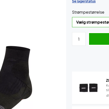
Se lagerstatus
Strømpestørrelse
Z
K
ti
4