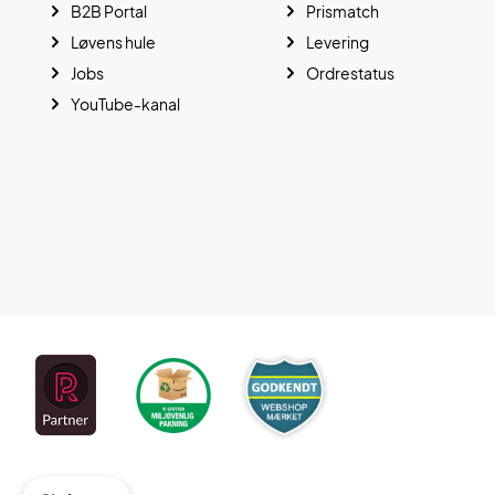
B2B Portal
Prismatch
Løvens hule
Levering
Jobs
Ordrestatus
YouTube-kanal