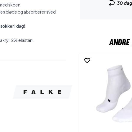
30 da
t med skoen.
les bløde og absorberer sved
ssokker i dag!
ANDRE 
kryl, 2% elastan.