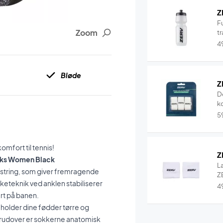
Z
F
Zoom
tr
4
Bløde
Z
D
k
5
mfort til tennis!
Z
ocks Women Black
L
lstring, som giver fremragende
ZE
keteknik ved anklen stabiliserer
4
rt på banen.
 holder dine fødder tørre og
erudover er sokkerne anatomisk