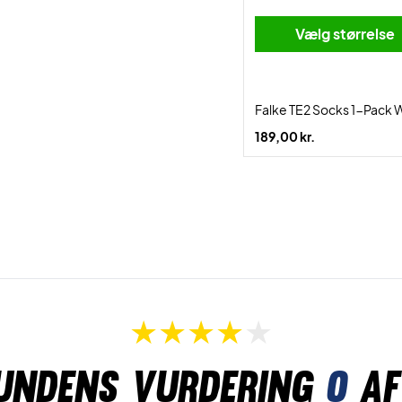
Vælg størrelse
Falke TE2 Socks 1-Pack 
189,00 kr.
undens vurdering
0
af