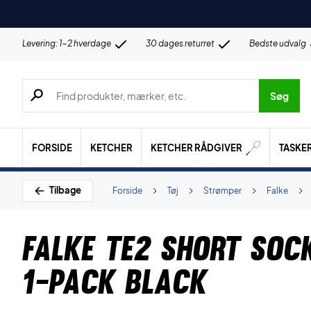
Levering: 1-2 hverdage
30 dages returret
Bedste udvalg
Søg efter produkter, mærker etc.
Søg
FORSIDE
KETCHER
KETCHER RÅDGIVER
TASKE
Tilbage
Forside
Tøj
Strømper
Falke
Falke TE2 Short So
1-Pack Black