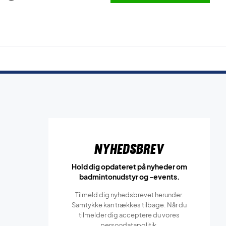
Nyhedsbrev
Hold dig opdateret på nyheder om
badmintonudstyr og -events.
Tilmeld dig nyhedsbrevet herunder.
Samtykke kan trækkes tilbage. Når du
tilmelder dig acceptere du vores
persondatapolitik.