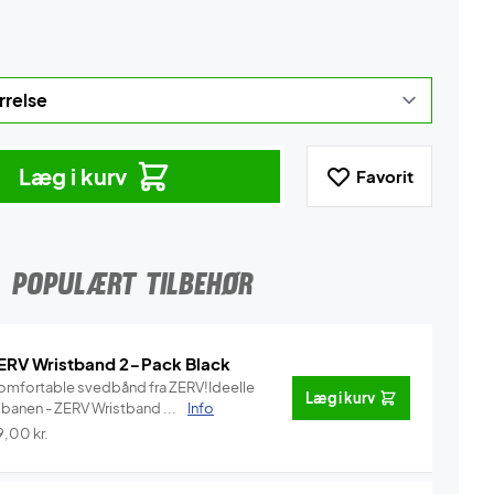
Læg i kurv
Favorit
POPULÆRT TILBEHØR
ERV Wristband 2-Pack Black
omfortable svedbånd fra ZERV!Ideelle
Læg i kurv
l banen - ZERV Wristband ...
Info
9,00
kr.