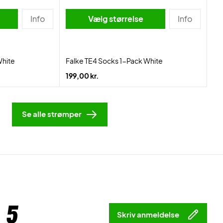
Info
Vælg størrelse
Info
White
Falke TE4 Socks 1-Pack White
199,00 kr.
Se alle strømper
 5
Skriv anmeldelse