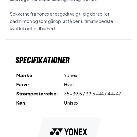
Sokkerne fra Yonex er et godt valg til dig der spiller
badminton og som går op i at få den ultimativ bedste
kvalitet og holdbarhed.
Specifikationer
Mærke:
Yonex
Farve:
Hvid
Strømpestørrelse:
35-39,5 / 39,5-44 / 44-47
Køn:
Unisex