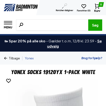
0
Ketcher rådgiver
Kurv
Favoritter (
0
)
Søg efter produkter, mærker etc.
Søg
MENU
👟 Spar 20% på alle sko
-
Gælder t.o.m, 12/8 kl. 23:59
-
Se
udvalg
|
Brug for hjælp?
Tilbage
Yonex
Yonex Socks 19120YX 1-pack White