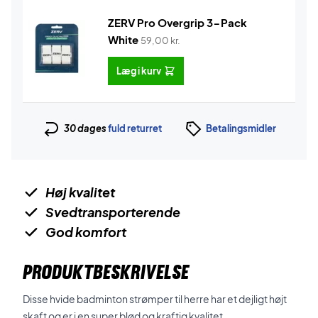
ZERV Pro Overgrip 3-Pack
White
59,00
kr.
Læg i kurv
30 dages
fuld returret
Betalingsmidler
Høj kvalitet
Svedtransporterende
God komfort
PRODUKTBESKRIVELSE
Disse hvide badminton strømper til herre har et dejligt højt
skaft og er i en super blød og kraftig kvalitet.