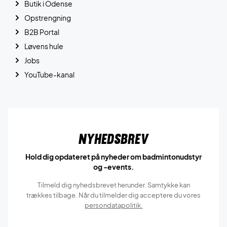
Butik i Odense
Opstrengning
B2B Portal
Løvens hule
Jobs
YouTube-kanal
Nyhedsbrev
Hold dig opdateret på nyheder om badmintonudstyr
og -events.
Tilmeld dig nyhedsbrevet herunder. Samtykke kan
trækkes tilbage. Når du tilmelder dig acceptere du vores
persondatapolitik.