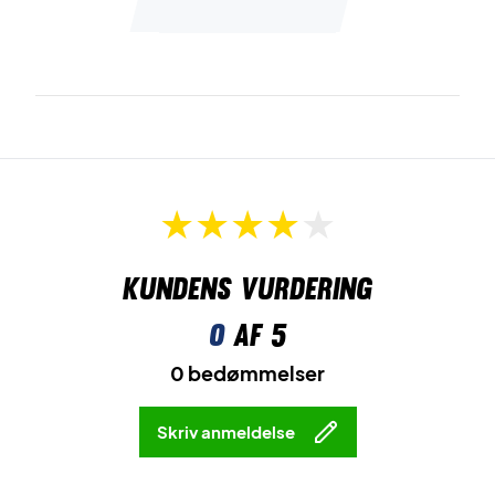
Kundens vurdering
0
af 5
0 bedømmelser
Skriv anmeldelse