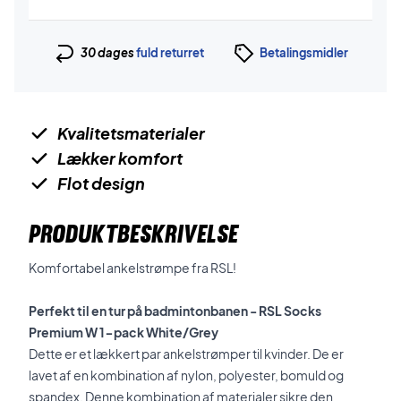
30 dages
fuld returret
Betalingsmidler
Kvalitetsmaterialer
Lækker komfort
Flot design
PRODUKTBESKRIVELSE
Komfortabel ankelstrømpe fra RSL!
Perfekt til en tur på badmintonbanen - RSL Socks
Premium W 1-pack White/Grey
Dette er et lækkert par ankelstrømper til kvinder. De er
lavet af en kombination af nylon, polyester, bomuld og
spandex. Denne kombination af materialer
sikre den