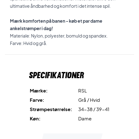
ultimative åndbarhed og komfort i det intense spil.
Mærk komforten på banen - køb et par dame
ankelstrømper i dag!
Materiale: N
ylon, polyester, bomuld og spandex.
Farve: Hvid og grå.
Specifikationer
Mærke:
RSL
Farve:
Grå / Hvid
Strømpestørrelse:
34-38 / 39-41
Køn:
Dame