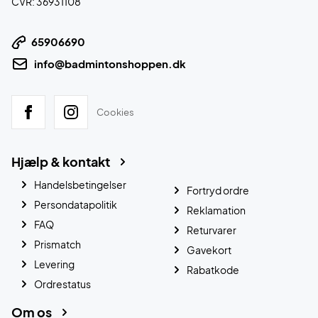
CVR: 36931108
65906690
info@badmintonshoppen.dk
Cookies
Hjælp & kontakt
Handelsbetingelser
Fortryd ordre
Persondatapolitik
Reklamation
FAQ
Returvarer
Prismatch
Gavekort
Levering
Rabatkode
Ordrestatus
Om os