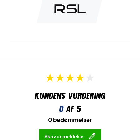
Kundens vurdering
0
af 5
0 bedømmelser
Skriv anmeldelse