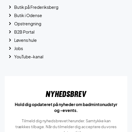
Butik på Frederiksberg
Butik i Odense
Opstrengning
B2B Portal
Løvens hule
Jobs
YouTube-kanal
Nyhedsbrev
Hold dig opdateret på nyheder om badmintonudstyr
og -events.
Tilmeld dig nyhedsbrevet herunder. Samtykke kan
trækkes tilbage. Når du tilmelder dig acceptere du vores