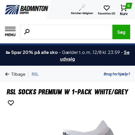
0
Ketcher rådgiver
Kurv
Favoritter (
0
)
Søg efter produkter, mærker etc.
Søg
MENU
👟 Spar 20% på alle sko
-
Gælder t.o.m, 12/8 kl. 23:59
-
Se
udvalg
|
Brug for hjælp?
Tilbage
RSL
RSL Socks Premium W 1-pack White/Grey