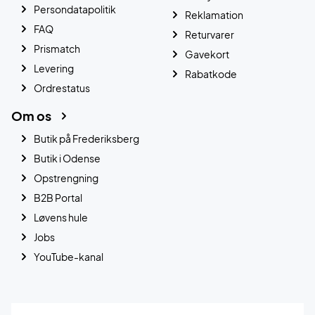
Persondatapolitik
Reklamation
FAQ
Returvarer
Prismatch
Gavekort
Levering
Rabatkode
Ordrestatus
Om os
Butik på Frederiksberg
Butik i Odense
Opstrengning
B2B Portal
Løvens hule
Jobs
YouTube-kanal