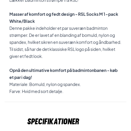
Lækker badminton strømpe fra RSL!
Masser af komfort og fedt design - RSL Socks M 1-pack
White/Black
Denne pakke indeholder et par suveræn badminton
strømper. De er lavet af en blanding af bomuld, nylon og
spandex, hvilket sikren en suveræn komfort og åndbarhed.
Til sidst, så har de det klassiske RSL logo på siden, hvilket
giver et fedt look.
Opnå den ultimative komfort på badmintonbanen - køb
et par i dag!
Materiale: Bomuld, nylon og spandex.
Farve: Hvid med sort detalje.
Specifikationer