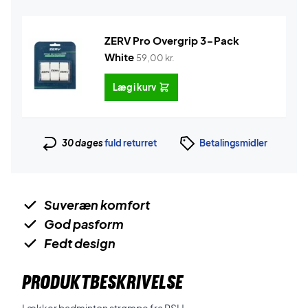
ZERV Pro Overgrip 3-Pack
White
59,00
kr.
Læg i kurv
30 dages
fuld returret
Betalingsmidler
Suveræn komfort
God pasform
Fedt design
PRODUKTBESKRIVELSE