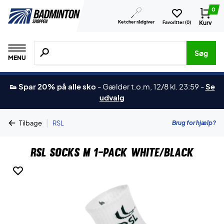
0
Ketcher rådgiver
Kurv
Favoritter (
0
)
Søg efter produkter, mærker etc.
Søg
MENU
👟 Spar 20% på alle sko
-
Gælder t.o.m, 12/8 kl. 23:59
-
Se
udvalg
|
Brug for hjælp?
Tilbage
RSL
RSL Socks M 1-pack White/Black