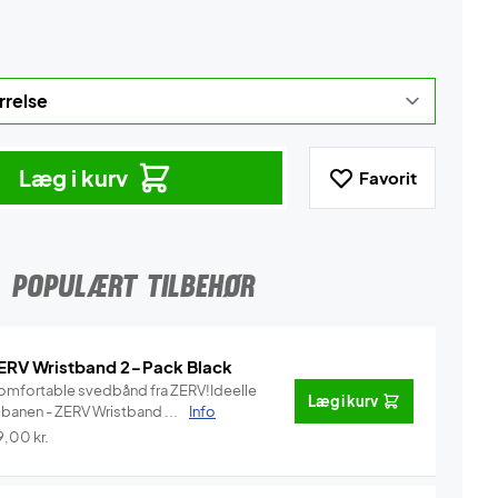
Læg i kurv
Favorit
POPULÆRT TILBEHØR
ERV Wristband 2-Pack Black
omfortable svedbånd fra ZERV!Ideelle
Læg i kurv
l banen - ZERV Wristband ...
Info
9,00
kr.