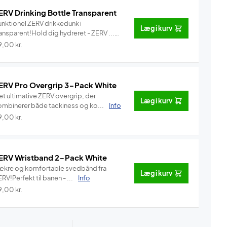
ERV Drinking Bottle Transparent
unktionel ZERV drikkedunk i
Læg i kurv
ansparent!Hold dig hydreret - ZERV ...
Info
9,00
kr.
ERV Pro Overgrip 3-Pack White
et ultimative ZERV overgrip, der
Læg i kurv
ombinerer både tackiness og ko...
Info
9,00
kr.
ERV Wristband 2-Pack White
ækre og komfortable svedbånd fra
Læg i kurv
RV!Perfekt til banen - ...
Info
9,00
kr.