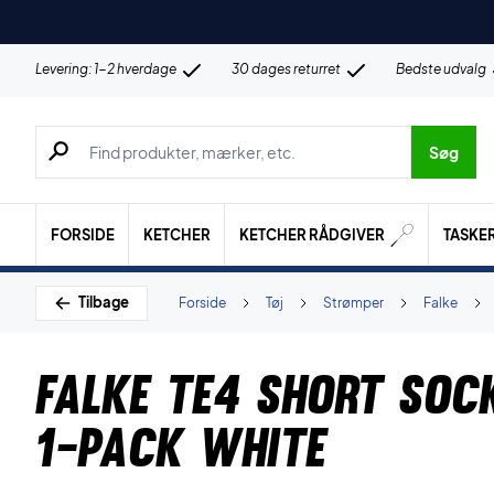
Levering: 1-2 hverdage
30 dages returret
Bedste udvalg
Søg efter produkter, mærker etc.
Søg
FORSIDE
KETCHER
KETCHER RÅDGIVER
TASKE
Tilbage
Forside
Tøj
Strømper
Falke
Falke TE4 Short So
1-Pack White