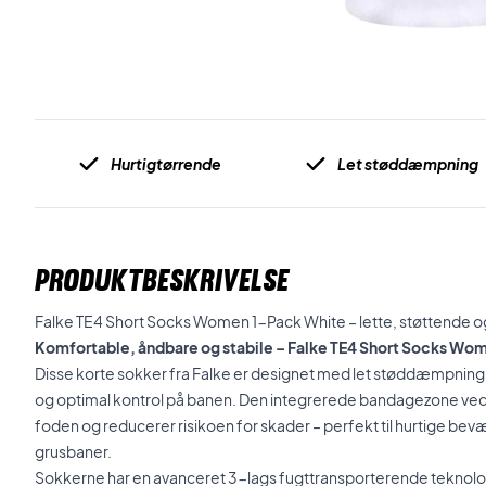
Hurtigtørrende
Let støddæmpning
PRODUKTBESKRIVELSE
Falke TE4 Short Socks Women 1-Pack White – lette, støttende og s
Komfortable, åndbare og stabile – Falke TE4 Short Socks Wo
Disse korte sokker fra Falke er designet med let støddæmpning, 
og optimal kontrol på banen. Den integrerede bandagezone ved
foden og reducerer risikoen for skader – perfekt til hurtige bev
grusbaner.
Sokkerne har en avanceret 3-lags fugttransporterende teknologi