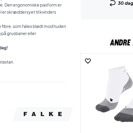
30 da
mpe. Den ergonomiske pasform er
l er skræddersyet til kvinders
e fibre, som føles blødt mod huden
 på grusbaner eller
ANDRE 
 dag!
lastan.