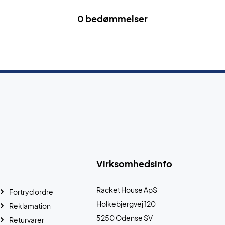
0 bedømmelser
Virksomhedsinfo
Racket House ApS
Fortryd ordre
Holkebjergvej 120
Reklamation
5250 Odense SV
Returvarer