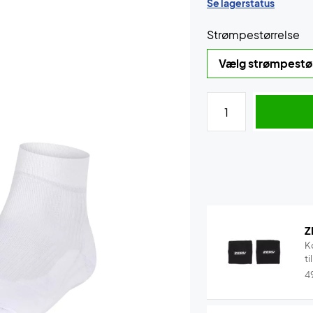
Se lagerstatus
Strømpestørrelse
Z
K
ti
4