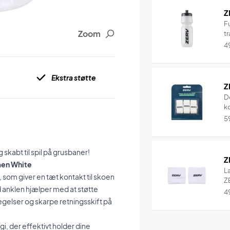
Z
F
Zoom
tr
4
Ekstra støtte
Z
D
k
5
kabt til spil på grusbaner!
Z
men White
L
som giver en tæt kontakt til skoen
ZE
 anklen hjælper med at støtte
4
ægelser og skarpe retningsskift på
, der effektivt holder dine