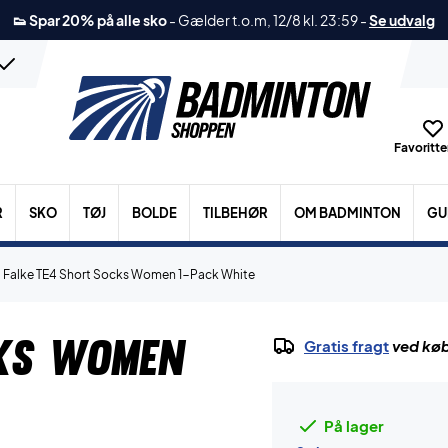
👟 Spar 20% på alle sko
-
Gælder t.o.m, 12/8 kl. 23:59
-
Se udvalg
Favoritter
R
SKO
TØJ
BOLDE
TILBEHØR
OM BADMINTON
GU
Falke TE4 Short Socks Women 1-Pack White
cks Women
Gratis fragt
ved køb
På lager