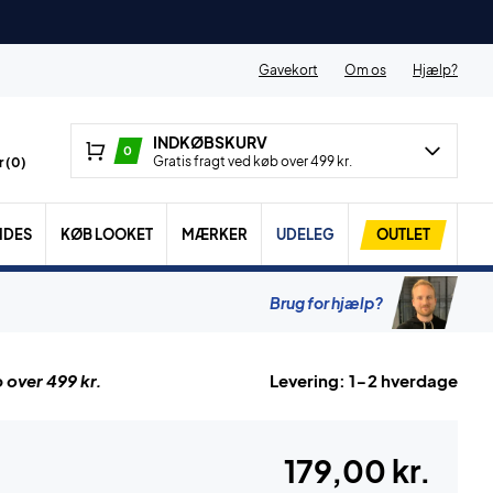
Gavekort
Om os
Hjælp?
INDKØBSKURV
0
Gratis fragt ved køb over 499 kr.
 (
0
)
IDES
KØB LOOKET
MÆRKER
UDELEG
OUTLET
Brug for hjælp?
 over 499 kr.
Levering: 1-2 hverdage
179,00 kr.