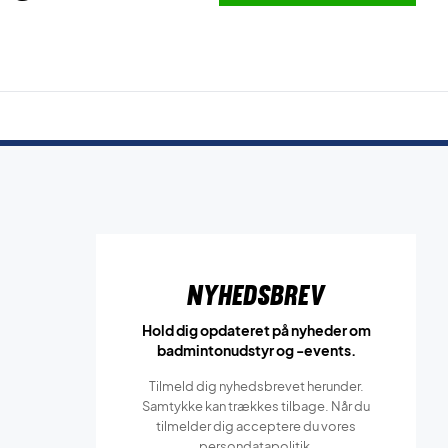
Nyhedsbrev
Hold dig opdateret på nyheder om
badmintonudstyr og -events.
Tilmeld dig nyhedsbrevet herunder.
Samtykke kan trækkes tilbage. Når du
tilmelder dig acceptere du vores
persondatapolitik.