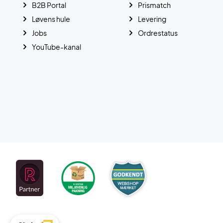
B2B Portal
Prismatch
Løvens hule
Levering
Jobs
Ordrestatus
YouTube-kanal