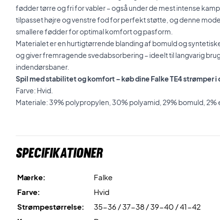
fødder tørre og fri for vabler – også under de mest intense ka
tilpasset højre og venstre fod for perfekt støtte, og denne mode
smallere fødder for optimal komfort og pasform.
Materialet er en hurtigtørrende blanding af bomuld og syntetisk
og giver fremragende svedabsorbering – ideelt til langvarig brug
indendørsbaner.
Spil med stabilitet og komfort – køb dine Falke TE4 strømper i
Farve: Hvid.
Materiale: 39% polypropylen, 30% polyamid, 29% bomuld, 2% e
Specifikationer
Mærke:
Falke
Farve:
Hvid
Strømpestørrelse:
35-36 / 37-38 / 39-40 / 41-42